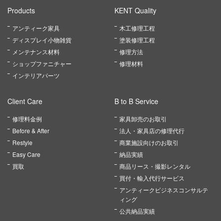
Products
KENT Quality
アンティーク家具
木工修理工程
ディスプレイ小物雑貨
塗装修理工程
メンテナンス材料
修理方法
ショップファニチャー
修理材料
インテリアパーツ
Client Care
B to B Service
修理料金例
家具卸売のお取引
Before & After
法人・家具店の修理代行
Restyle
商業施設向けのお取引
Easy Care
納品実績
買取
商品リース・撮影レンタル
買付・輸入代行サービス
アンティークビジネスコンサルテ
ィング
公共納品実績