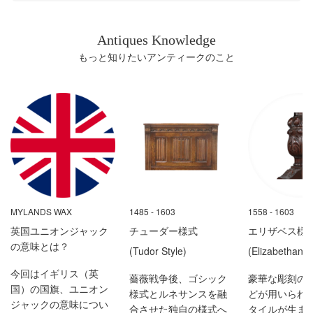
ージが開きます。 ※ご予約は7月1日(水)までとさせ
ることがございます。 講師は 株式会社ケント エグ
スキー No.3 ブランデー No.4 ラム No.5
り揃えております。 当店のアンティーク家具は、す
こちら 高級和食と英国アンティーク家具の素敵なお
ークなどで粗めに崩して「クラッシュゼリー」にし
ていただきます。 英国初夏の風物詩『エルダーフ
ゼクティブバイヤー 買い付け、輸入、修理、販売、
ライウイスキー No.6 ウォッカ そして、現在、
べて熟練の職人が1点1点丁寧に修復（リペア）を施
店「鰻 北白川」様 永田町 鰻 北白川様 photo
ます。 ②グラスに、まずは琥珀色のアールグレイゼ
ラワー』 イギリスの初夏、エルダーフラワーが咲き
アフターケアを一貫体制で総合的に運営するアンテ
ピムスの製法を知っているのは、通称「The Secret
しているのが特徴です。 アンティークならではの気
Antiques Knowledge
by:kentstore 永田町の鰻 北白川様では、アンティー
リーをふんわりと入れます。 ③その上に、きらきら
始めると、多くの家庭で甘く爽やかな自家製コーデ
ィーク家具専門会社である株式会社ケントは、静岡
Six」と呼ばるたった世界でたった６人だけ。 ジェー
品や風合いはそのままに、日常使いとしての実用性
クテーブルとチェアのほか、テーブルの製作も承り
と輝くエルダーフラワーゼリーをそっと重ねて、美
もっと知りたいアンティークのこと
ィアル作りが始まります。 完全に咲ききってしまう
と東京に直営店とサロンを構えております。 国内で
ムス・ピムス氏や開発に参加した関係者の子孫の間
と安心感もしっかりと備わっています。 「フェルメ
ました。 詳しくはこちらのブログ記事をご覧くださ
しい2層のグラデーションを作ります。 ♥最後にみず
と花粉が多くなり、風味が落ちてしまうため、蕾か
唯一のアンティーク家具修理工場を操業し、国内最
で秘密のレシピが代々引き継がれています。 カクテ
ールの絵画のような、深みのある美しい空間を自宅
い。 タイニートリア様の納品実例はこちら 那覇市ビ
みずしいフレッシュミントの葉をトップにちょこん
ら咲き始めのわずかな期間が絶好のタイミング！ 野
大規模のアンティーク家具を取り扱う会社として全
ルにきゅうり？ 選ばれる理由🥒 日本人からすると、
にも取り入れたい」 「お部屋のアクセントになる、
ューティーサロン アママ沖縄 ビューティーサロン
と添えてみるのもおすすめです。 エルダーフラワー
に咲くエルダーフラワーはみんなが競って摘むた
国へ展開し、バイヤーのこれまでの買付点数は
甘いカクテルにきゅうりを入れるのは少し不思議な
特別な椅子を探している」 そんな方は、ぜひケント
アママ沖縄 photo by:AMAMA okinawa 沖縄県那覇市
の気品あるマスカットのような香りとアールグレイ
め、手の届く場所はあっという間に収穫されてしま
100,000点以上に及びます。 2013年のエリザベス女
感覚ですよね。 しかし、ピムスにきゅうりを使うの
ストアの公式オンラインショップをご覧ください。
松山にあるビューティーサロン「AMAMA okinawa」
の華やかなアロマに、ミントの清涼感が加わること
うのだとか。 花を摘み、レモンと砂糖を加えてコー
王即位60周年を記念したコロネーションフェスティ
には、歴史的・機能的な深い理由があったのです。
全国どこからでも、お気に入りの一脚をお買い求め
の開店に、ケントストアがお手伝いをさせていただ
で、香りの輪郭が引き締まり、より一層爽やかな夏
ディアルを作ります。 エルダーフラワーには、ビタ
バルに日本人として唯一ホスト側でのご招待に与り
◆貴族のステータスだった！ きゅうりは寒さや霜
いただけます。 ※当店のオンラインショップでサロ
きました。 詳しくはこちらのブログ記事をご覧くだ
のデザートへと昇華します。 グリーンのアクセント
ミンCやポリフェノールが豊富に含まれています。
参加、NHK番組の人気番組『世界はほしいモノにあ
に弱く、比較的冷涼な気候を好むため、イギリスで
ンチェアをお探しの際は、下記のようにメニュー内
さい。 ビューティーサロン アママ沖縄様の納品実例
が効いた見た目も、まるでおしゃれなカフェの一皿
発汗・抗炎症作用や、デトックス・リラックス効果
ふれてる』2019年11月21日放映の「イギリスアンテ
は栽培しにくいものでした。 さらに、産業革命以
にある「商品名・キーワードなど」の検索窓に『サ
はこちら 商品に関すること等、お気軽にお問い合わ
のようです。 五感で涼しさを楽しめる特別な盛り付
があり、古くから「庶民の薬箱」として親しまれて
ィーク家具」特集をナビゲートし好評を博しまし
降、工業化にともなって農地が減少したことで、き
ロンチェア』と入力して検索していただくと、対象
せくださいませ。 静岡本店 TEL : 054-204-7003
けで、贅沢なひとときを演出してみてくださいね。
きました。 クーラーによる冷えや、夏の疲れが溜ま
た。 現在は、30年以上の英国とアンティークの関わ
ゅうりは貴重な食べ物になりました。 当時の貴族
MYLANDS WAX
1485 - 1603
1558 - 1603
の商品がスムーズにご覧いただけます。 ケントスト
⬅ スマートフォンの方はこちらをクリック
KENT DELI 人生を豊かにするフードプランをお届け
った体にぴったりなんです！ 星屑のような可愛らし
りと150回以上の渡英経験を活かし、本業のほかア
にとって、招待客に新鮮なきゅうりを提供すること
アオンラインショップ photo by:kentstore アンティ
英国ユニオンジャック
チューダー様式
エリザベス様
ケントストアでは、英国アンティークを家具を通し
い花が咲きます！ 白い小花を咲かせ、黒紫色の実を
ンティークビジネスのコンサルタントや英国の暮ら
は、「広大な土地がある」、「高価な温室を所有し
ーク家具のリース・撮影レンタル 英国アンティーク
て「暮らしに美しさと豊かさ」をご提案するととも
の意味とは？
つけるヨーロッパ原産の低木、エルダーフラワー。
(Tudor Style)
(Elizabethan S
しに関するセミナーの講師も行っております。 📱
ている」、「栽培技術を持った使用人がいる」とい
家具 photo by:kentstore ケントストアでは、サロン
に、「笑顔にする料理」で毎日の生活に楽しみを与
古くから魔除けの木として庭先や生け垣に植えられ
最新情報は公式LINEでも配信中！ イベント・セミナ
う、自身の財力を誇示するためのステータスシンボ
チェアをはじめ、テーブルやキャビネットなどの大
今回はイギリス（英
え、さらに人生を豊かにするフードプランを、KENT
薔薇戦争後、ゴシック
豪華な彫刻の
てきましたが、この木には妖精が宿るとされ、伐採
ー開催情報や、イギリスのアンティーク家具、新作
ルだったのです。 ◆火照った体をクールダウン！
型家具から空間を彩るアンティーク小物まで、幅広
国）の国旗、ユニオン
DELI （ケントデリ）を通してお届け致します。 ブ
様式とルネサンスを融
どが用いられ
すると精霊の怒りを買うという言い伝えがありま
紅茶の入荷など、ケントの最新ニュースは公式LINE
「夏バテ防止効果」 成分の約95%が水分であるき
いラインナップをご用意しております。 また、単な
ジャックの意味につい
ログやSNSを通じて、イギリスを中心に様々な菓子
合させた独自の様式へ
タイルが生ま
す。 和名を「セイヨウニワトコ」と言い、英国ファ
でもいち早くお届けしています。 「セミナーの予約
ゅうりは、みずみずしさだけでなく、カリウムによ