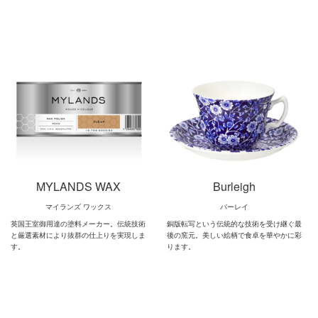
MYLANDS WAX
Burleigh
マイランズ ワックス
バーレイ
英国王室御用達の塗料メーカー。伝統技術
銅版転写という伝統的な技術を受け継ぐ最
と厳選素材により抜群の仕上りを実現しま
後の窯元。美しい絵柄で食卓を華やかに彩
す。
ります。