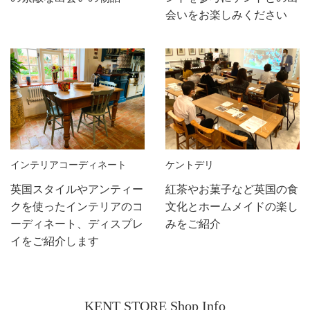
イ」まで、スイーツを引き立てるテーブルウェアを
か？ ご予約はこちら 📱最新情報は公式LINEでも配
ね。 【ケントサロン東京公式Instagram
会いをお楽しみください
豊富に取り揃えています。 贅沢なティータイムを叶
信中！ イベント・セミナー開催情報や、イギリスの
@kentstore_salon】 Contact Us 商品やイベントに
えるラインナップを、ぜひご覧ください！ テーブル
アンティーク家具、新作紅茶の入荷など、ケントの
関するお問い合わせはこちらまで 東京目黒店 03-
ウェアのラインナップ バーレイのラインナップ 商
最新ニュースは公式LINEでもいち早くお届けしてい
6420-0548 （スマートフォンの方は電話番号をタッ
品に関すること等、お気軽にお問い合わせください
ます。 「セミナーの予約を逃したくない！」という
プして発信できます）
ませ。 静岡本店 TEL : 054-204-7003 ⬅ スマート
方は、ぜひこの機会にお友達追加をしてみてくださ
フォンの方はこちらをクリック 東京目黒店 TEL :
いね。 皆様とLINEを通じても繋がれることを、スタ
03-6420-0548 ⬅スマートフォンの方はこちらをクリ
ッフ一同楽しみにしております。☕✨ PCの方：スマ
ック
ホでスキャン LINE 友だち追加はこちら スマホの
方：上記をタップ 📸公式Instagramも配信中！ イ
ベントやセミナーの様子、英国アンティーク家具の
インテリアコーディネート
ケントデリ
雰囲気、新作紅茶や季節のディスプレイなど、ケン
トサロン東京の日々の世界観をInstagramでもお届け
英国スタイルやアンティー
紅茶やお菓子など英国の食
しています。 「実際の雰囲気を見てみたい！」とい
クを使ったインテリアのコ
文化とホームメイドの楽し
う方は、ぜひチェックしてみてくださいね。 【ケン
ーディネート、ディスプレ
みをご紹介
トサロン東京公式Instagram @kentstore_salon】
イをご紹介します
Contact Us 商品やイベントに関するお問い合わせは
こちらまで 東京目黒店 03-6420-0548 （スマートフ
ォンの方は電話番号をタップして発信できます）
KENT STORE Shop Info