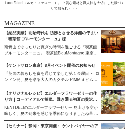
Luca Faloni（ルカ・ファローニ）。 上質な素材と職人技を大切にした服づく
りで知られ・・・
MAGAZINE
【納品実績】明治時代を 彷彿とさせる洋館の佇まい
「喫茶館 ブルーモンターニュ」様
南青山でゆったりと寛ぎの時間を過ごせる『喫茶館
ブルーモンターニュ』 喫茶館BleuMontagne 東京都
港区南青山1丁目26-16 乃木坂リリエンハイム1階 営
業時間:11時～19時／定休日 木曜日 乃木坂駅 ３番出
【ケントサロン東京】8月イベント開催のお知らせ
口を出ていただいた目の前です！ 南青山にある「喫
『英国の暮らしを食を通じて楽しむ第１金曜日 ～ ロ
茶館 Bleu Montagne」様にケントストアのアンティ
ンドン発、夏を彩る大人のカクテル PIMM’S ピムス
ーク家具を納品させていただきました。 今回、Bleu
～』 じりじりと肌を焦がすような太陽の下、どこま
Montagne様は、 「日本と西洋の文化が交錯する。
でも広がる青空にセミの声が重なり、すっかり夏ら
【オリジナルレシピ】エルダーフラワーゼリーの作
明治・大正を彷彿とさせる喫茶店」 として、アンテ
しくなりましたね🌞 イギリスの夏を代表するジンベ
り方｜コーディアルで簡単、透き通る初夏の贅沢デ
ィーク家具をメインにイメージコンセプトを企画し
ースのリキュール『ピムス（PIMM'S）』は、柑橘の
ザート
ていらっしゃり、個室のチェア、テーブルをはじ
KENTDELIのエルダーフラワーゼリー 見上げる空が
爽やかな甘さとハーブやスパイスのほろ苦さが織り
め、ディスプレイキャビネットやダベンポートデス
眩しく、夏の到来を感じる季節になりましたね🌞 日
なす伝統の味わいです。 1840年頃、ロンドンにあっ
ク、チェアの座面張替もお任せいただきました。 天
照時間が長くなる6～7月のイギリスでは、白く小さ
た「Pimm’s Oyster Bar（オイスターバー）」の食前
井も高く、ゆったりとした空間に高級感のある家具
な花を咲かせる「エルダーフラワー」が咲き始め、
【セミナー】静岡・東京開催： ケントバイヤーのア
酒として生まれたこのリキュールは、ロイヤルアス