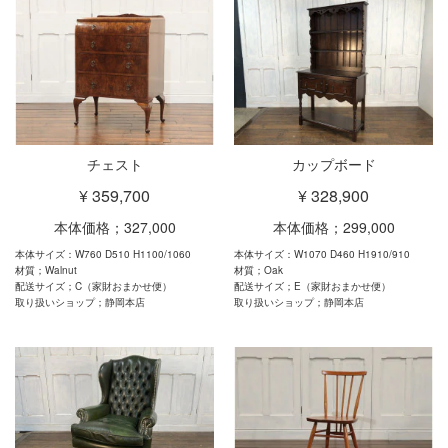
チェスト
カップボード
¥ 359,700
¥ 328,900
本体価格；327,000
本体価格；299,000
本体サイズ：W760 D510 H1100/1060
本体サイズ：W1070 D460 H1910/910
材質；Walnut
材質；Oak
配送サイズ；C（家財おまかせ便）
配送サイズ；E（家財おまかせ便）
取り扱いショップ；静岡本店
取り扱いショップ；静岡本店