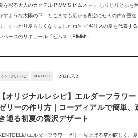
夏を彩る大人のカクテル PIMM’S ピムス ～』 じりじりと肌を
がすような太陽の下、どこまでも広がる青空にセミの声が重な
り、すっかり夏らしくなりましたね🌞 イギリスの夏を代表す
ンベースのリキュール『ピムス（PIMM'…
2026.7.2
ケントデリレシピ
KENT DELI
【オリジナルレシピ】エルダーフラワー
ゼリーの作り方｜コーディアルで簡単、
き通る初夏の贅沢デザート
KENTDELIのエルダーフラワーゼリー 見上げる空が眩しく、