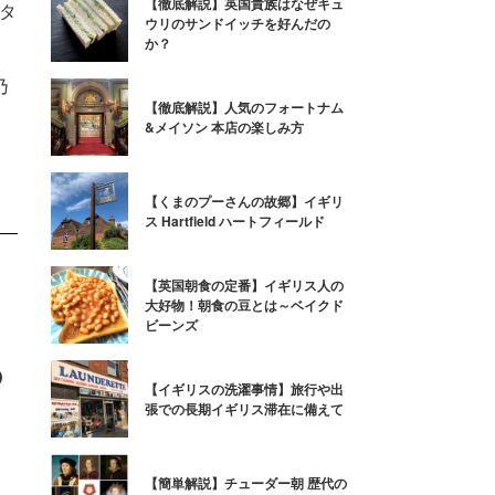
【徹底解説】英国貴族はなぜキュ
タ
ウリのサンドイッチを好んだの
か？
乃
乃
【徹底解説】人気のフォートナム
&メイソン 本店の楽しみ方
【くまのプーさんの故郷】イギリ
ス Hartfield ハートフィールド
【英国朝食の定番】イギリス人の
大好物！朝食の豆とは～ベイクド
ビーンズ
の
【イギリスの洗濯事情】旅行や出
張での長期イギリス滞在に備えて
、
【簡単解説】チューダー朝 歴代の