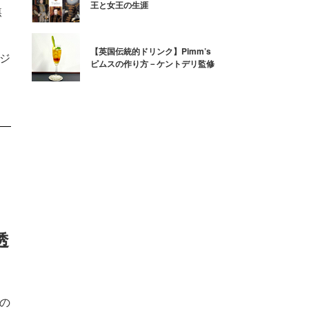
王と女王の生涯
焦
【英国伝統的ドリンク】Pimm’s
るジ
ピムスの作り方－ケントデリ監修
透
夏の