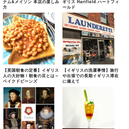
ナム&メイソン 本店の楽しみ
ギリス Hartfield ハートフィ
方
ールド
【英国朝食の定番】イギリス
【イギリスの洗濯事情】旅行
人の大好物！朝食の豆とは～
や出張での長期イギリス滞在
ベイクドビーンズ
に備えて