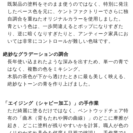
既製品の塗料をそのまま使うのではなく、特別に発注
したベース色を元に、ケントファクトリーでさらに独
自調合を重ねたオリジナルカラーを使用しました。
青という色は、一歩間違えるとポップになりすぎた
り、逆に暗くなりすぎたりと、アンティーク家具にお
いては非常にコントロールが難しい色味です。
絶妙なグラデーションの調合
長年使い込まれたような深みを出すため、単一の青で
はなく、複数の色をミキシング。
木肌の茶色が下から透けたときに最も美しく映える、
絶妙なトーンの青を作り上げました。
「エイジング（シャビー加工）」の手作業
ただ綺麗に塗るだけではなく、ベントウッドチェア特
有の「曲木（背もたれや脚の曲線）」のどこに摩擦が
起き、どこに塗料が残りやすいかを計算。職人が色の
ノリやかすれ具合を何度も目視で確認し、手作業で1