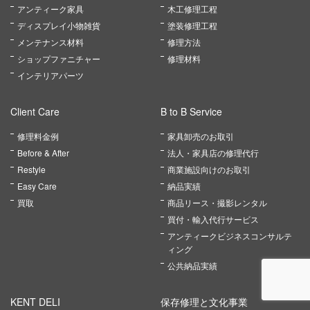
アンティーク家具
木工修理工程
ディスプレイ小物雑貨
塗装修理工程
メンテナンス材料
修理方法
ショップファニチャー
修理材料
インテリアパーツ
Client Care
B to B Service
修理料金例
家具卸売のお取引
Before & After
法人・家具店の修理代行
Restyle
商業施設向けのお取引
Easy Care
納品実績
買取
商品リース・撮影レンタル
買付・輸入代行サービス
アンティークビジネスコンサルテ
ィング
公共納品実績
KENT DELI
保存修理と文化事業