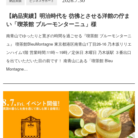
2026.7.30
納品実績
ビジネスサポート
【納品実績】明治時代を 彷彿とさせる洋館の佇ま
い「喫茶館 ブルーモンターニュ」様
南青山でゆったりと寛ぎの時間を過ごせる『喫茶館 ブルーモンターニ
ュ』 喫茶館BleuMontagne 東京都港区南青山1丁目26-16 乃木坂リリエ
ンハイム1階 営業時間:11時～19時／定休日 木曜日 乃木坂駅 ３番出口
を出ていただいた目の前です！ 南青山にある「喫茶館 Bleu
Montagne…