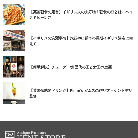
【英国朝食の定番】イギリス人の大好物！朝食の豆とは～ベイ
クドビーンズ
【イギリスの洗濯事情】旅行や出張での長期イギリス滞在に備
えて
【簡単解説】チューダー朝 歴代の王と女王の生涯
【英国伝統的ドリンク】Pimm’s ピムスの作り方－ケントデリ
監修