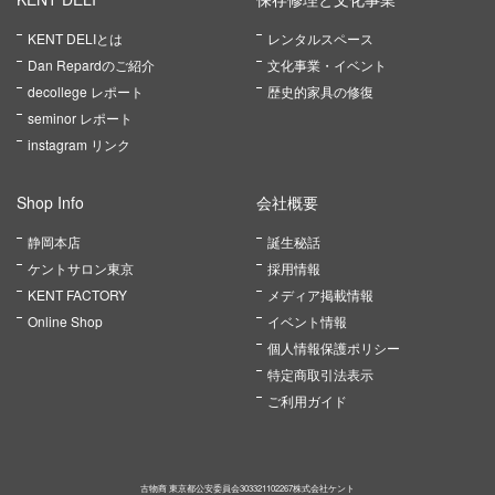
KENT DELIとは
レンタルスペース
Dan Repardのご紹介
文化事業・イベント
decollege レポート
歴史的家具の修復
seminor レポート
instagram リンク
Shop Info
会社概要
静岡本店
誕生秘話
ケントサロン東京
採用情報
KENT FACTORY
メディア掲載情報
Online Shop
イベント情報
個人情報保護ポリシー
特定商取引法表示
ご利用ガイド
古物商 東京都公安委員会303321102267株式会社ケント