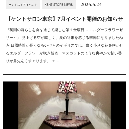
2026.6.24
ケントストアイベント
KENT STORE NEWS
【ケントサロン東京】7月イベント開催のお知らせ
『英国の暮らしを食を通じて楽しむ第１金曜日 ～エルダーフラワーゼ
リー～』 見上げる空が眩しく、夏の到来を感じる季節になりましたね
🌞 日照時間が長くなる6～7月のイギリスでは、白く小さな花を咲かせ
るエルダーフラワーが咲き始め、マスカットのような爽やかで甘い香
りが鼻先をくすぐります。 エ…