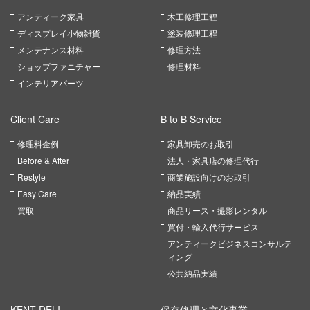
アンティーク家具
木工修理工程
ディスプレイ小物雑貨
塗装修理工程
メンテナンス材料
修理方法
ショップファニチャー
修理材料
インテリアパーツ
Client Care
B to B Service
修理料金例
家具卸売のお取引
Before & After
法人・家具店の修理代行
Restyle
商業施設向けのお取引
Easy Care
納品実績
買取
商品リース・撮影レンタル
買付・輸入代行サービス
アンティークビジネスコンサルテ
ィング
公共納品実績
KENT DELI
保存修理と文化事業