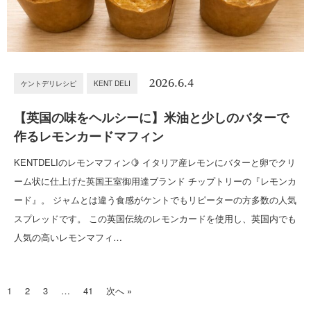
2026.6.4
ケントデリレシピ
KENT DELI
【英国の味をヘルシーに】米油と少しのバターで
作るレモンカードマフィン
KENTDELIのレモンマフィン🍋 イタリア産レモンにバターと卵でクリ
ーム状に仕上げた英国王室御用達ブランド チップトリーの『レモンカ
ード』。 ジャムとは違う食感がケントでもリピーターの方多数の人気
スプレッドです。 この英国伝統のレモンカードを使用し、英国内でも
人気の高いレモンマフィ…
1
2
3
…
41
次へ »