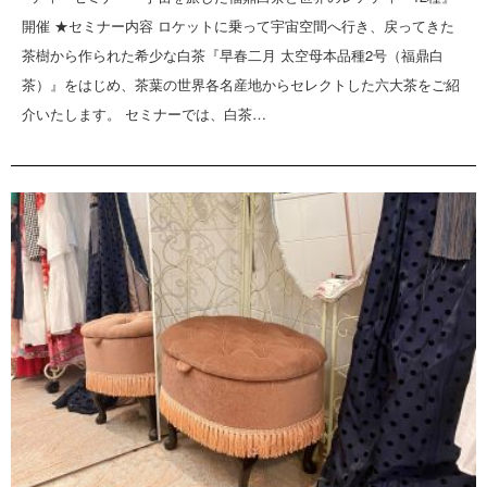
開催 ★セミナー内容 ロケットに乗って宇宙空間へ行き、戻ってきた
茶樹から作られた希少な白茶『早春二月 太空母本品種2号（福鼎白
茶）』をはじめ、茶葉の世界各名産地からセレクトした六大茶をご紹
介いたします。 セミナーでは、白茶…