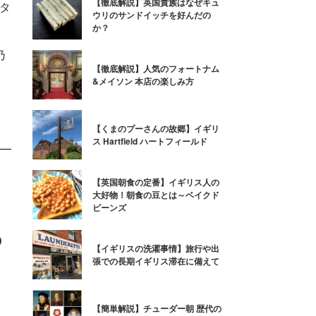
【徹底解説】英国貴族はなぜキュ
タ
ウリのサンドイッチを好んだの
か？
乃
乃
【徹底解説】人気のフォートナム
&メイソン 本店の楽しみ方
【くまのプーさんの故郷】イギリ
ス Hartfield ハートフィールド
【英国朝食の定番】イギリス人の
大好物！朝食の豆とは～ベイクド
ビーンズ
の
【イギリスの洗濯事情】旅行や出
張での長期イギリス滞在に備えて
、
【簡単解説】チューダー朝 歴代の