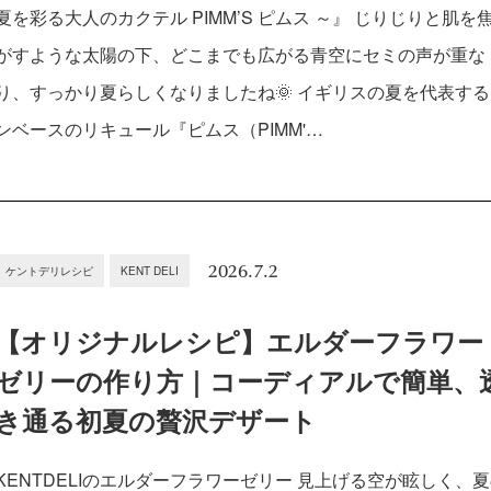
夏を彩る大人のカクテル PIMM’S ピムス ～』 じりじりと肌を
がすような太陽の下、どこまでも広がる青空にセミの声が重な
り、すっかり夏らしくなりましたね🌞 イギリスの夏を代表す
ンベースのリキュール『ピムス（PIMM'…
2026.7.2
ケントデリレシピ
KENT DELI
【オリジナルレシピ】エルダーフラワー
ゼリーの作り方｜コーディアルで簡単、
き通る初夏の贅沢デザート
KENTDELIのエルダーフラワーゼリー 見上げる空が眩しく、