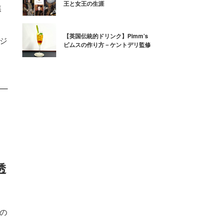
王と女王の生涯
焦
【英国伝統的ドリンク】Pimm’s
るジ
ピムスの作り方－ケントデリ監修
透
夏の