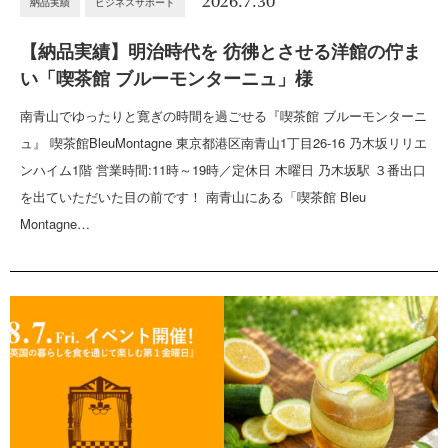
2026.7.30
納品実績
ビジネスサポート
【納品実績】明治時代を 彷彿とさせる洋館の佇ま
い「喫茶館 ブルーモンターニュ」様
南青山でゆったりと寛ぎの時間を過ごせる『喫茶館 ブルーモンターニ
ュ』 喫茶館BleuMontagne 東京都港区南青山1丁目26-16 乃木坂リリエ
ンハイム1階 営業時間:11時～19時／定休日 木曜日 乃木坂駅 ３番出口
を出ていただいた目の前です！ 南青山にある「喫茶館 Bleu
Montagne…