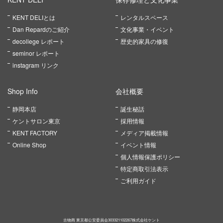
KENT DELIとは
レンタルスペース
Dan Repardのご紹介
文化事業・イベント
decollege レポート
歴史的家具の修復
seminor レポート
instagram リンク
Shop Info
会社概要
静岡本店
誕生秘話
ケントサロン東京
採用情報
KENT FACTORY
メディア掲載情報
Online Shop
イベント情報
個人情報保護ポリシー
特定商取引法表示
ご利用ガイド
古物商 東京都公安委員会303321102267株式会社ケント