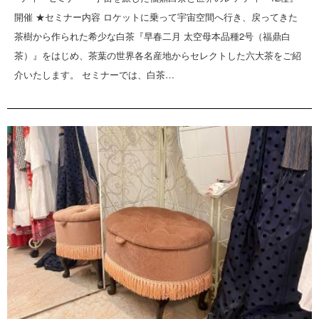
開催 ★セミナー内容 ロケットに乗って宇宙空間へ行き、戻ってきた
茶樹から作られた希少な白茶『早春二月 太空母本品種2号（福鼎白
茶）』をはじめ、茶葉の世界各名産地からセレクトした六大茶をご紹
介いたします。 セミナーでは、白茶…