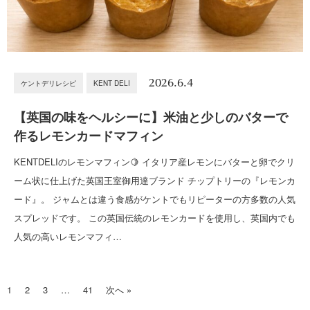
2026.6.4
ケントデリレシピ
KENT DELI
【英国の味をヘルシーに】米油と少しのバターで
作るレモンカードマフィン
KENTDELIのレモンマフィン🍋 イタリア産レモンにバターと卵でクリ
ーム状に仕上げた英国王室御用達ブランド チップトリーの『レモンカ
ード』。 ジャムとは違う食感がケントでもリピーターの方多数の人気
スプレッドです。 この英国伝統のレモンカードを使用し、英国内でも
人気の高いレモンマフィ…
1
2
3
…
41
次へ »