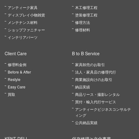
アンティーク家具
木工修理工程
ディスプレイ小物雑貨
塗装修理工程
メンテナンス材料
修理方法
ショップファニチャー
修理材料
インテリアパーツ
Client Care
B to B Service
修理料金例
家具卸売のお取引
Before & After
法人・家具店の修理代行
Restyle
商業施設向けのお取引
Easy Care
納品実績
買取
商品リース・撮影レンタル
買付・輸入代行サービス
アンティークビジネスコンサルテ
ィング
公共納品実績
KENT DELI
保存修理と文化事業