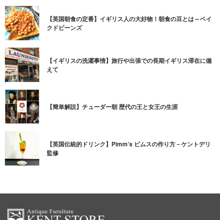
【英国朝食の定番】イギリス人の大好物！朝食の豆とは～ベイ
クドビーンズ
【イギリスの洗濯事情】旅行や出張での長期イギリス滞在に備
えて
【簡単解説】チューダー朝 歴代の王と女王の生涯
【英国伝統的ドリンク】Pimm’s ピムスの作り方－ケントデリ
監修