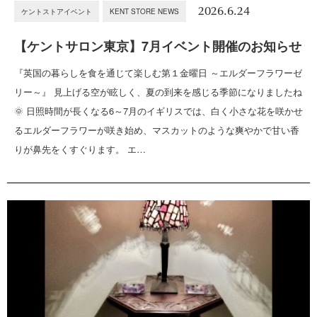
2026.6.24
ケントストアイベント
KENT STORE NEWS
【ケントサロン東京】7月イベント開催のお知らせ
『英国の暮らしを食を通じて楽しむ第１金曜日 ～エルダーフラワーゼ
リー～』 見上げる空が眩しく、夏の到来を感じる季節になりましたね
🌞 日照時間が長くなる6～7月のイギリスでは、白く小さな花を咲かせ
るエルダーフラワーが咲き始め、マスカットのような爽やかで甘い香
りが鼻先をくすぐります。 エ…