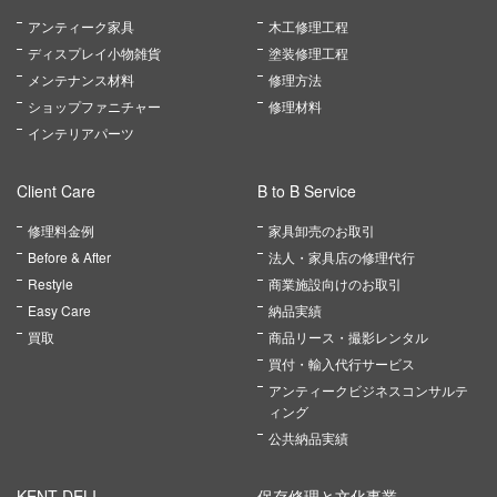
アンティーク家具
木工修理工程
ディスプレイ小物雑貨
塗装修理工程
メンテナンス材料
修理方法
ショップファニチャー
修理材料
インテリアパーツ
Client Care
B to B Service
修理料金例
家具卸売のお取引
Before & After
法人・家具店の修理代行
Restyle
商業施設向けのお取引
Easy Care
納品実績
買取
商品リース・撮影レンタル
買付・輸入代行サービス
アンティークビジネスコンサルテ
ィング
公共納品実績
KENT DELI
保存修理と文化事業