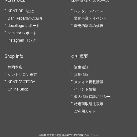
KENT DELIとは
レンタルスペース
Dan Repardのご紹介
文化事業・イベント
decollege レポート
歴史的家具の修復
seminor レポート
instagram リンク
Shop Info
会社概要
静岡本店
誕生秘話
ケントサロン東京
採用情報
KENT FACTORY
メディア掲載情報
Online Shop
イベント情報
個人情報保護ポリシー
特定商取引法表示
ご利用ガイド
古物商 東京都公安委員会303321102267株式会社ケント