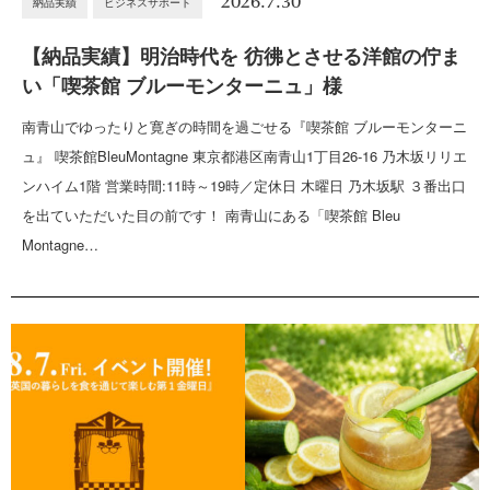
2026.7.30
納品実績
ビジネスサポート
【納品実績】明治時代を 彷彿とさせる洋館の佇ま
い「喫茶館 ブルーモンターニュ」様
南青山でゆったりと寛ぎの時間を過ごせる『喫茶館 ブルーモンターニ
ュ』 喫茶館BleuMontagne 東京都港区南青山1丁目26-16 乃木坂リリエ
ンハイム1階 営業時間:11時～19時／定休日 木曜日 乃木坂駅 ３番出口
を出ていただいた目の前です！ 南青山にある「喫茶館 Bleu
Montagne…