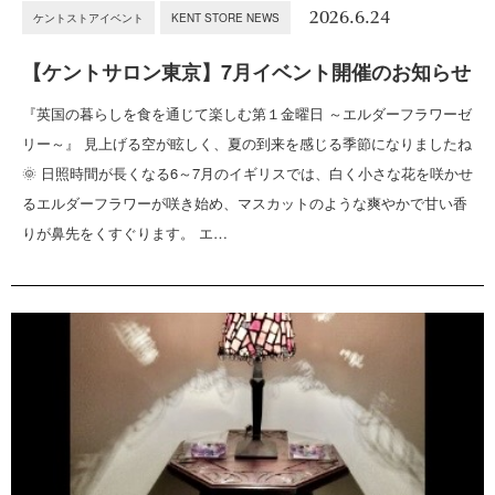
2026.6.24
ケントストアイベント
KENT STORE NEWS
【ケントサロン東京】7月イベント開催のお知らせ
『英国の暮らしを食を通じて楽しむ第１金曜日 ～エルダーフラワーゼ
リー～』 見上げる空が眩しく、夏の到来を感じる季節になりましたね
🌞 日照時間が長くなる6～7月のイギリスでは、白く小さな花を咲かせ
るエルダーフラワーが咲き始め、マスカットのような爽やかで甘い香
りが鼻先をくすぐります。 エ…