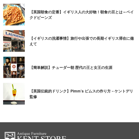
【英国朝食の定番】イギリス人の大好物！朝食の豆とは～ベイ
クドビーンズ
【イギリスの洗濯事情】旅行や出張での長期イギリス滞在に備
えて
【簡単解説】チューダー朝 歴代の王と女王の生涯
【英国伝統的ドリンク】Pimm’s ピムスの作り方－ケントデリ
監修