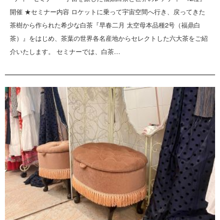
開催 ★セミナー内容 ロケットに乗って宇宙空間へ行き、戻ってきた
茶樹から作られた希少な白茶『早春二月 太空母本品種2号（福鼎白
茶）』をはじめ、茶葉の世界各名産地からセレクトした六大茶をご紹
介いたします。 セミナーでは、白茶…