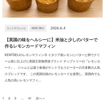
2026.6.4
ケントデリレシピ
KENT DELI
【英国の味をヘルシーに】米油と少しのバターで
作るレモンカードマフィン
KENTDELIのレモンマフィン🍋 イタリア産レモンにバターと卵でクリ
ーム状に仕上げた英国王室御用達ブランド チップトリーの『レモンカ
ード』。 ジャムとは違う食感がケントでもリピーターの方多数の人気
スプレッドです。 この英国伝統のレモンカードを使用し、英国内でも
人気の高いレモンマフィ…
1
2
3
…
41
次へ »