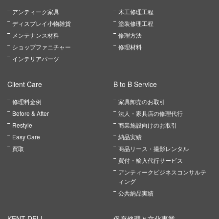
アンティーク家具
木工修理工程
ディスプレイ小物雑貨
塗装修理工程
メンテナンス材料
修理方法
ショップファニチャー
修理材料
インテリアパーツ
Client Care
B to B Service
修理料金例
家具卸売のお取引
Before & After
法人・家具店の修理代行
Restyle
商業施設向けのお取引
Easy Care
納品実績
買取
商品リース・撮影レンタル
買付・輸入代行サービス
アンティークビジネスコンサルテ
ィング
公共納品実績
KENT DELI
保存修理と文化事業