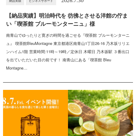
2026.7.30
納品実績
ビジネスサポート
【納品実績】明治時代を 彷彿とさせる洋館の佇ま
い「喫茶館 ブルーモンターニュ」様
南青山でゆったりと寛ぎの時間を過ごせる『喫茶館 ブルーモンターニ
ュ』 喫茶館BleuMontagne 東京都港区南青山1丁目26-16 乃木坂リリエ
ンハイム1階 営業時間:11時～19時／定休日 木曜日 乃木坂駅 ３番出口
を出ていただいた目の前です！ 南青山にある「喫茶館 Bleu
Montagne…