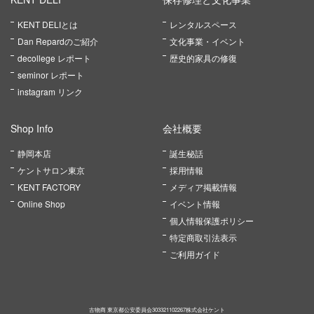
KENT DELIとは
レンタルスペース
Dan Repardのご紹介
文化事業・イベント
decollege レポート
歴史的家具の修復
seminor レポート
instagram リンク
Shop Info
会社概要
静岡本店
誕生秘話
ケントサロン東京
採用情報
KENT FACTORY
メディア掲載情報
Online Shop
イベント情報
個人情報保護ポリシー
特定商取引法表示
ご利用ガイド
古物商 東京都公安委員会303321102267株式会社ケント