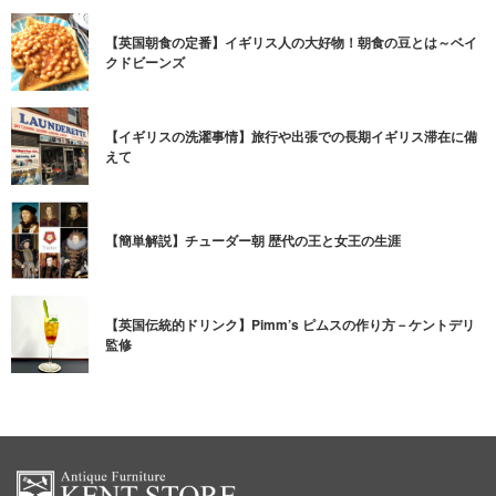
【英国朝食の定番】イギリス人の大好物！朝食の豆とは～ベイ
クドビーンズ
【イギリスの洗濯事情】旅行や出張での長期イギリス滞在に備
えて
【簡単解説】チューダー朝 歴代の王と女王の生涯
【英国伝統的ドリンク】Pimm’s ピムスの作り方－ケントデリ
監修