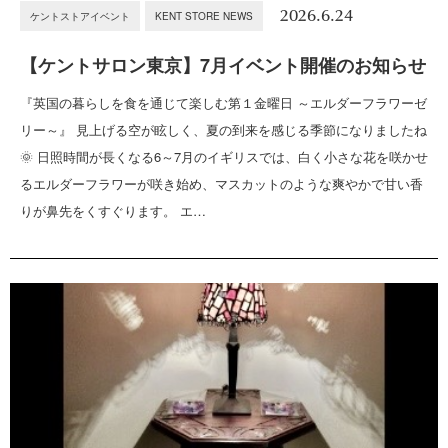
2026.6.24
ケントストアイベント
KENT STORE NEWS
【ケントサロン東京】7月イベント開催のお知らせ
『英国の暮らしを食を通じて楽しむ第１金曜日 ～エルダーフラワーゼ
リー～』 見上げる空が眩しく、夏の到来を感じる季節になりましたね
🌞 日照時間が長くなる6～7月のイギリスでは、白く小さな花を咲かせ
るエルダーフラワーが咲き始め、マスカットのような爽やかで甘い香
りが鼻先をくすぐります。 エ…