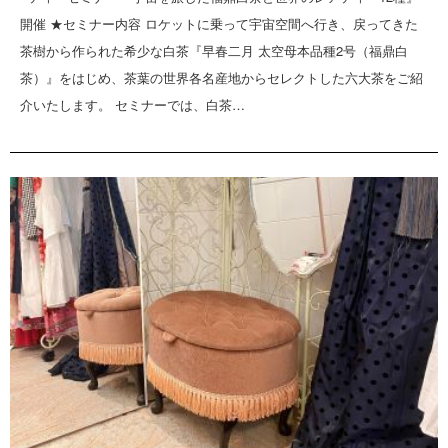
開催 ★セミナー内容 ロケットに乗って宇宙空間へ行き、戻ってきた
茶樹から作られた希少な白茶『早春二月 太空母本品種2号（福鼎白
茶）』をはじめ、茶葉の世界各名産地からセレクトした六大茶をご紹
介いたします。 セミナーでは、白茶…