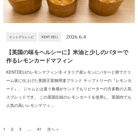
2026.6.4
ケントデリレシピ
KENT DELI
【英国の味をヘルシーに】米油と少しのバターで
作るレモンカードマフィン
KENTDELIのレモンマフィン🍋 イタリア産レモンにバターと卵でクリ
ーム状に仕上げた英国王室御用達ブランド チップトリーの『レモンカ
ード』。 ジャムとは違う食感がケントでもリピーターの方多数の人気
スプレッドです。 この英国伝統のレモンカードを使用し、英国内でも
人気の高いレモンマフィ…
1
2
3
…
41
次へ »