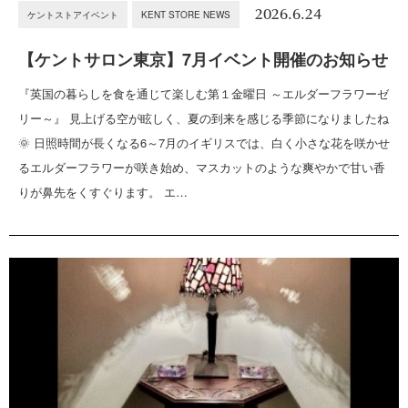
2026.6.24
ケントストアイベント
KENT STORE NEWS
【ケントサロン東京】7月イベント開催のお知らせ
『英国の暮らしを食を通じて楽しむ第１金曜日 ～エルダーフラワーゼ
リー～』 見上げる空が眩しく、夏の到来を感じる季節になりましたね
🌞 日照時間が長くなる6～7月のイギリスでは、白く小さな花を咲かせ
るエルダーフラワーが咲き始め、マスカットのような爽やかで甘い香
りが鼻先をくすぐります。 エ…