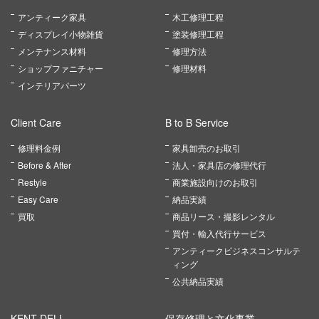
アンティーク家具
木工修理工程
ディスプレイ小物雑貨
塗装修理工程
メンテナンス材料
修理方法
ショップファニチャー
修理材料
インテリアパーツ
Client Care
B to B Service
修理料金例
家具卸売のお取引
Before & After
法人・家具店の修理代行
Restyle
商業施設向けのお取引
Easy Care
納品実績
買取
商品リース・撮影レンタル
買付・輸入代行サービス
アンティークビジネスコンサルテ
ィング
公共納品実績
KENT DELI
保存修理と文化事業