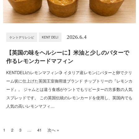
2026.6.4
ケントデリレシピ
KENT DELI
【英国の味をヘルシーに】米油と少しのバターで
作るレモンカードマフィン
KENTDELIのレモンマフィン🍋 イタリア産レモンにバターと卵でクリ
ーム状に仕上げた英国王室御用達ブランド チップトリーの『レモンカ
ード』。 ジャムとは違う食感がケントでもリピーターの方多数の人気
スプレッドです。 この英国伝統のレモンカードを使用し、英国内でも
人気の高いレモンマフィ…
1
2
3
…
41
次へ »