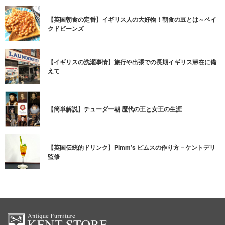
【英国朝食の定番】イギリス人の大好物！朝食の豆とは～ベイ
クドビーンズ
【イギリスの洗濯事情】旅行や出張での長期イギリス滞在に備
えて
【簡単解説】チューダー朝 歴代の王と女王の生涯
【英国伝統的ドリンク】Pimm’s ピムスの作り方－ケントデリ
監修