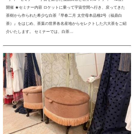
開催 ★セミナー内容 ロケットに乗って宇宙空間へ行き、戻ってきた
茶樹から作られた希少な白茶『早春二月 太空母本品種2号（福鼎白
茶）』をはじめ、茶葉の世界各名産地からセレクトした六大茶をご紹
介いたします。 セミナーでは、白茶…