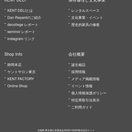
KENT DELIとは
レンタルスペース
Dan Repardのご紹介
文化事業・イベント
decollege レポート
歴史的家具の修復
seminor レポート
instagram リンク
Shop Info
会社概要
静岡本店
誕生秘話
ケントサロン東京
採用情報
KENT FACTORY
メディア掲載情報
Online Shop
イベント情報
個人情報保護ポリシー
特定商取引法表示
ご利用ガイド
古物商 東京都公安委員会303321102267株式会社ケント