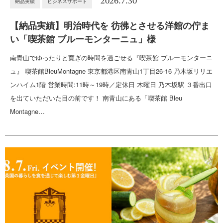
2026.7.30
納品実績
ビジネスサポート
【納品実績】明治時代を 彷彿とさせる洋館の佇ま
い「喫茶館 ブルーモンターニュ」様
南青山でゆったりと寛ぎの時間を過ごせる『喫茶館 ブルーモンターニ
ュ』 喫茶館BleuMontagne 東京都港区南青山1丁目26-16 乃木坂リリエ
ンハイム1階 営業時間:11時～19時／定休日 木曜日 乃木坂駅 ３番出口
を出ていただいた目の前です！ 南青山にある「喫茶館 Bleu
Montagne…