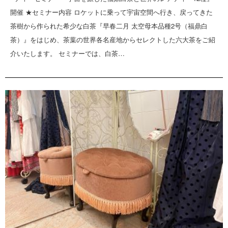
開催 ★セミナー内容 ロケットに乗って宇宙空間へ行き、戻ってきた
茶樹から作られた希少な白茶『早春二月 太空母本品種2号（福鼎白
茶）』をはじめ、茶葉の世界各名産地からセレクトした六大茶をご紹
介いたします。 セミナーでは、白茶…