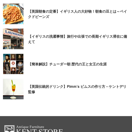
【英国朝食の定番】イギリス人の大好物！朝食の豆とは～ベイ
クドビーンズ
【イギリスの洗濯事情】旅行や出張での長期イギリス滞在に備
えて
【簡単解説】チューダー朝 歴代の王と女王の生涯
【英国伝統的ドリンク】Pimm’s ピムスの作り方－ケントデリ
監修