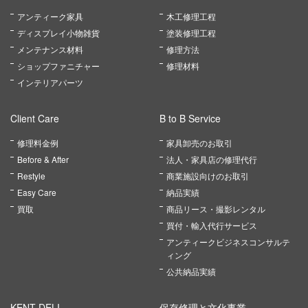
アンティーク家具
木工修理工程
ディスプレイ小物雑貨
塗装修理工程
メンテナンス材料
修理方法
ショップファニチャー
修理材料
インテリアパーツ
Client Care
B to B Service
修理料金例
家具卸売のお取引
Before & After
法人・家具店の修理代行
Restyle
商業施設向けのお取引
Easy Care
納品実績
買取
商品リース・撮影レンタル
買付・輸入代行サービス
アンティークビジネスコンサルテ
ィング
公共納品実績
KENT DELI
保存修理と文化事業