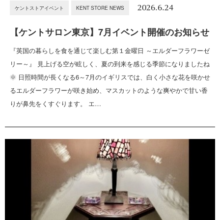
2026.6.24
ケントストアイベント
KENT STORE NEWS
【ケントサロン東京】7月イベント開催のお知らせ
『英国の暮らしを食を通じて楽しむ第１金曜日 ～エルダーフラワーゼ
リー～』 見上げる空が眩しく、夏の到来を感じる季節になりましたね
🌞 日照時間が長くなる6～7月のイギリスでは、白く小さな花を咲かせ
るエルダーフラワーが咲き始め、マスカットのような爽やかで甘い香
りが鼻先をくすぐります。 エ…