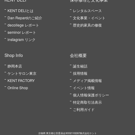
KENT DELIとは
レンタルスペース
Dan Repardのご紹介
文化事業・イベント
decollege レポート
歴史的家具の修復
seminor レポート
instagram リンク
Shop Info
会社概要
静岡本店
誕生秘話
ケントサロン東京
採用情報
KENT FACTORY
メディア掲載情報
Online Shop
イベント情報
個人情報保護ポリシー
特定商取引法表示
ご利用ガイド
古物商 東京都公安委員会303321102267株式会社ケント