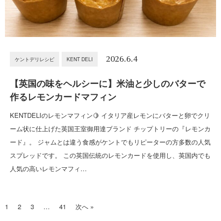
2026.6.4
ケントデリレシピ
KENT DELI
【英国の味をヘルシーに】米油と少しのバターで
作るレモンカードマフィン
KENTDELIのレモンマフィン🍋 イタリア産レモンにバターと卵でクリ
ーム状に仕上げた英国王室御用達ブランド チップトリーの『レモンカ
ード』。 ジャムとは違う食感がケントでもリピーターの方多数の人気
スプレッドです。 この英国伝統のレモンカードを使用し、英国内でも
人気の高いレモンマフィ…
1
2
3
…
41
次へ »