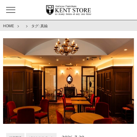
>
>
HOME
タグ:
真鍮