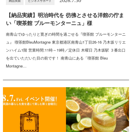
2026.7.30
納品実績
ビジネスサポート
【納品実績】明治時代を 彷彿とさせる洋館の佇ま
い「喫茶館 ブルーモンターニュ」様
南青山でゆったりと寛ぎの時間を過ごせる『喫茶館 ブルーモンターニ
ュ』 喫茶館BleuMontagne 東京都港区南青山1丁目26-16 乃木坂リリエ
ンハイム1階 営業時間:11時～19時／定休日 木曜日 乃木坂駅 ３番出口
を出ていただいた目の前です！ 南青山にある「喫茶館 Bleu
Montagne…