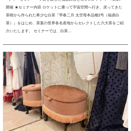
開催 ★セミナー内容 ロケットに乗って宇宙空間へ行き、戻ってきた
茶樹から作られた希少な白茶『早春二月 太空母本品種2号（福鼎白
茶）』をはじめ、茶葉の世界各名産地からセレクトした六大茶をご紹
介いたします。 セミナーでは、白茶…