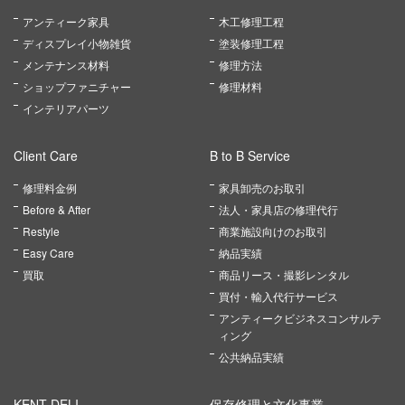
アンティーク家具
木工修理工程
ディスプレイ小物雑貨
塗装修理工程
メンテナンス材料
修理方法
ショップファニチャー
修理材料
インテリアパーツ
Client Care
B to B Service
修理料金例
家具卸売のお取引
Before & After
法人・家具店の修理代行
Restyle
商業施設向けのお取引
Easy Care
納品実績
買取
商品リース・撮影レンタル
買付・輸入代行サービス
アンティークビジネスコンサルテ
ィング
公共納品実績
KENT DELI
保存修理と文化事業