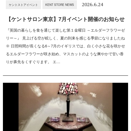
2026.6.24
ケントストアイベント
KENT STORE NEWS
【ケントサロン東京】7月イベント開催のお知らせ
『英国の暮らしを食を通じて楽しむ第１金曜日 ～エルダーフラワーゼ
リー～』 見上げる空が眩しく、夏の到来を感じる季節になりましたね
🌞 日照時間が長くなる6～7月のイギリスでは、白く小さな花を咲かせ
るエルダーフラワーが咲き始め、マスカットのような爽やかで甘い香
りが鼻先をくすぐります。 エ…