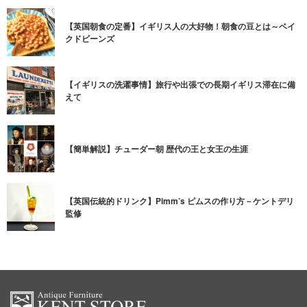
【英国朝食の定番】イギリス人の大好物！朝食の豆とは～ベイ
クドビーンズ
【イギリスの洗濯事情】旅行や出張での長期イギリス滞在に備
えて
【簡単解説】チューダー朝 歴代の王と女王の生涯
【英国伝統的ドリンク】Pimm’s ピムスの作り方－ケントデリ
監修