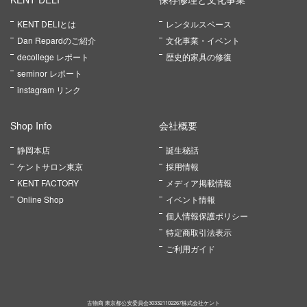
KENT DELIとは
レンタルスペース
Dan Repardのご紹介
文化事業・イベント
decollege レポート
歴史的家具の修復
seminor レポート
instagram リンク
Shop Info
会社概要
静岡本店
誕生秘話
ケントサロン東京
採用情報
KENT FACTORY
メディア掲載情報
Online Shop
イベント情報
個人情報保護ポリシー
特定商取引法表示
ご利用ガイド
古物商 東京都公安委員会303321102267株式会社ケント