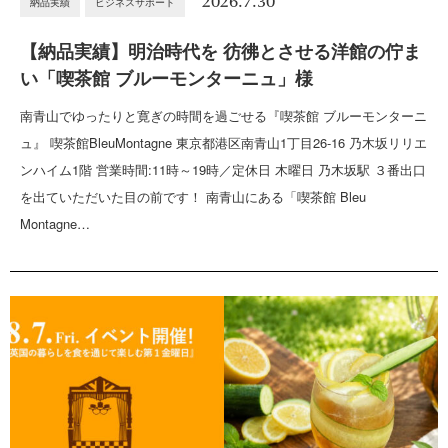
2026.7.30
納品実績
ビジネスサポート
【納品実績】明治時代を 彷彿とさせる洋館の佇ま
い「喫茶館 ブルーモンターニュ」様
南青山でゆったりと寛ぎの時間を過ごせる『喫茶館 ブルーモンターニ
ュ』 喫茶館BleuMontagne 東京都港区南青山1丁目26-16 乃木坂リリエ
ンハイム1階 営業時間:11時～19時／定休日 木曜日 乃木坂駅 ３番出口
を出ていただいた目の前です！ 南青山にある「喫茶館 Bleu
Montagne…