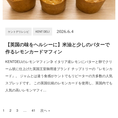
2026.6.4
ケントデリレシピ
KENT DELI
【英国の味をヘルシーに】米油と少しのバターで
作るレモンカードマフィン
KENTDELIのレモンマフィン🍋 イタリア産レモンにバターと卵でクリ
ーム状に仕上げた英国王室御用達ブランド チップトリーの『レモンカ
ード』。 ジャムとは違う食感がケントでもリピーターの方多数の人気
スプレッドです。 この英国伝統のレモンカードを使用し、英国内でも
人気の高いレモンマフィ…
1
2
3
…
41
次へ »