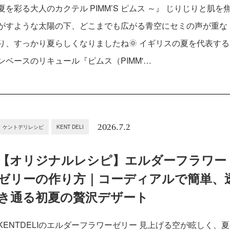
夏を彩る大人のカクテル PIMM’S ピムス ～』 じりじりと肌を
がすような太陽の下、どこまでも広がる青空にセミの声が重な
り、すっかり夏らしくなりましたね🌞 イギリスの夏を代表す
ンベースのリキュール『ピムス（PIMM'…
2026.7.2
ケントデリレシピ
KENT DELI
【オリジナルレシピ】エルダーフラワー
ゼリーの作り方｜コーディアルで簡単、
き通る初夏の贅沢デザート
KENTDELIのエルダーフラワーゼリー 見上げる空が眩しく、