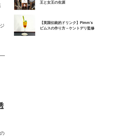
王と女王の生涯
焦
【英国伝統的ドリンク】Pimm’s
るジ
ピムスの作り方－ケントデリ監修
透
夏の