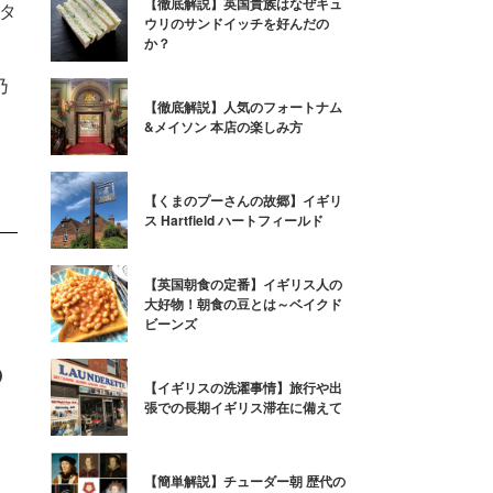
【徹底解説】英国貴族はなぜキュ
タ
ウリのサンドイッチを好んだの
か？
乃
乃
【徹底解説】人気のフォートナム
&メイソン 本店の楽しみ方
【くまのプーさんの故郷】イギリ
ス Hartfield ハートフィールド
【英国朝食の定番】イギリス人の
大好物！朝食の豆とは～ベイクド
ビーンズ
の
【イギリスの洗濯事情】旅行や出
張での長期イギリス滞在に備えて
、
【簡単解説】チューダー朝 歴代の