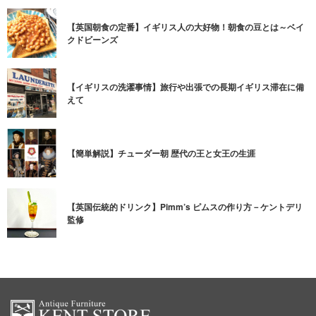
【英国朝食の定番】イギリス人の大好物！朝食の豆とは～ベイ
クドビーンズ
【イギリスの洗濯事情】旅行や出張での長期イギリス滞在に備
えて
【簡単解説】チューダー朝 歴代の王と女王の生涯
【英国伝統的ドリンク】Pimm’s ピムスの作り方－ケントデリ
監修