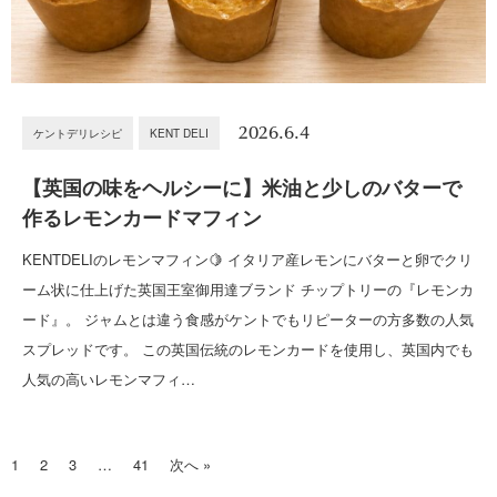
2026.6.4
ケントデリレシピ
KENT DELI
【英国の味をヘルシーに】米油と少しのバターで
作るレモンカードマフィン
KENTDELIのレモンマフィン🍋 イタリア産レモンにバターと卵でクリ
ーム状に仕上げた英国王室御用達ブランド チップトリーの『レモンカ
ード』。 ジャムとは違う食感がケントでもリピーターの方多数の人気
スプレッドです。 この英国伝統のレモンカードを使用し、英国内でも
人気の高いレモンマフィ…
1
2
3
…
41
次へ »