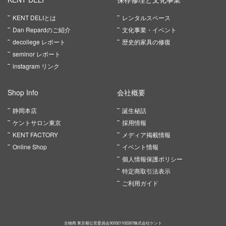
KENT DELIとは
レンタルスペース
Dan Repardのご紹介
文化事業・イベント
decollege レポート
歴史的家具の修復
seminor レポート
instagram リンク
Shop Info
会社概要
静岡本店
誕生秘話
ケントサロン東京
採用情報
KENT FACTORY
メディア掲載情報
Online Shop
イベント情報
個人情報保護ポリシー
特定商取引法表示
ご利用ガイド
古物商 東京都公安委員会303321102267株式会社ケント