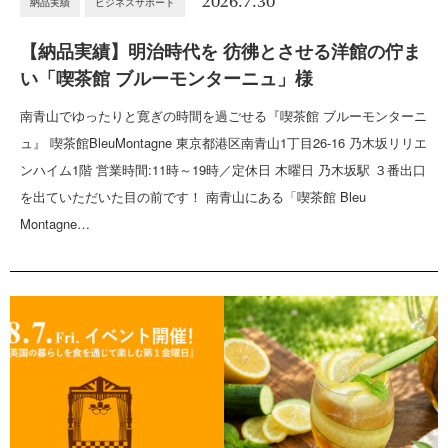
2026.7.30
納品実績
ビジネスサポート
【納品実績】明治時代を 彷彿とさせる洋館の佇ま
い「喫茶館 ブルーモンターニュ」様
南青山でゆったりと寛ぎの時間を過ごせる『喫茶館 ブルーモンターニ
ュ』 喫茶館BleuMontagne 東京都港区南青山1丁目26-16 乃木坂リリエ
ンハイム1階 営業時間:11時～19時／定休日 木曜日 乃木坂駅 ３番出口
を出ていただいた目の前です！ 南青山にある「喫茶館 Bleu
Montagne…