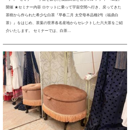
開催 ★セミナー内容 ロケットに乗って宇宙空間へ行き、戻ってきた
茶樹から作られた希少な白茶『早春二月 太空母本品種2号（福鼎白
茶）』をはじめ、茶葉の世界各名産地からセレクトした六大茶をご紹
介いたします。 セミナーでは、白茶…