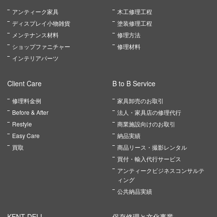
アンティーク家具
木工修理工程
ディスプレイ小物雑貨
塗装修理工程
メンテナンス材料
修理方法
ショップファニチャー
修理材料
インテリアパーツ
Client Care
B to B Service
修理料金例
家具卸売のお取引
Before & After
法人・家具店の修理代行
Restyle
商業施設向けのお取引
Easy Care
納品実績
買取
商品リース・撮影レンタル
買付・輸入代行サービス
アンティークビジネスコンサルテ
ィング
公共納品実績
KENT DELI
保存修理と文化事業