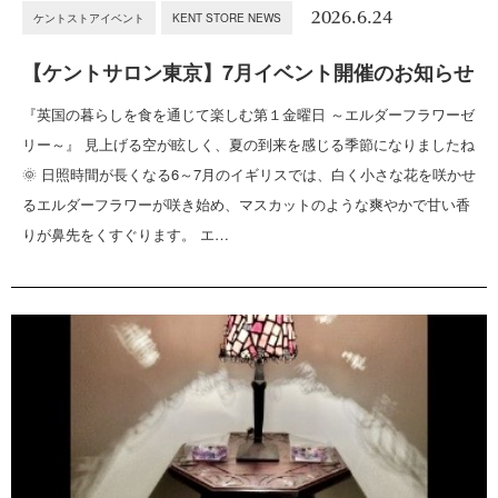
2026.6.24
ケントストアイベント
KENT STORE NEWS
【ケントサロン東京】7月イベント開催のお知らせ
『英国の暮らしを食を通じて楽しむ第１金曜日 ～エルダーフラワーゼ
リー～』 見上げる空が眩しく、夏の到来を感じる季節になりましたね
🌞 日照時間が長くなる6～7月のイギリスでは、白く小さな花を咲かせ
るエルダーフラワーが咲き始め、マスカットのような爽やかで甘い香
りが鼻先をくすぐります。 エ…