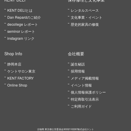
KENT DELIとは
レンタルスペース
Dan Repardのご紹介
文化事業・イベント
decollege レポート
歴史的家具の修復
seminor レポート
instagram リンク
Shop Info
会社概要
静岡本店
誕生秘話
ケントサロン東京
採用情報
KENT FACTORY
メディア掲載情報
Online Shop
イベント情報
個人情報保護ポリシー
特定商取引法表示
ご利用ガイド
古物商 東京都公安委員会303321102267株式会社ケント