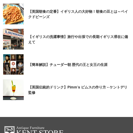
【英国朝食の定番】イギリス人の大好物！朝食の豆とは～ベイ
クドビーンズ
【イギリスの洗濯事情】旅行や出張での長期イギリス滞在に備
えて
【簡単解説】チューダー朝 歴代の王と女王の生涯
【英国伝統的ドリンク】Pimm’s ピムスの作り方－ケントデリ
監修