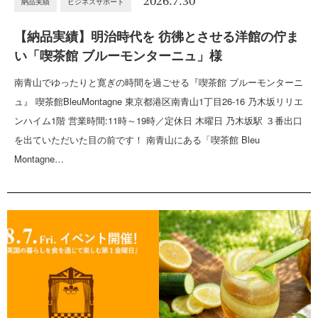
2026.7.30
納品実績
ビジネスサポート
【納品実績】明治時代を 彷彿とさせる洋館の佇ま
い「喫茶館 ブルーモンターニュ」様
南青山でゆったりと寛ぎの時間を過ごせる『喫茶館 ブルーモンターニ
ュ』 喫茶館BleuMontagne 東京都港区南青山1丁目26-16 乃木坂リリエ
ンハイム1階 営業時間:11時～19時／定休日 木曜日 乃木坂駅 ３番出口
を出ていただいた目の前です！ 南青山にある「喫茶館 Bleu
Montagne…