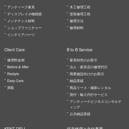
アンティーク家具
木工修理工程
ディスプレイ小物雑貨
塗装修理工程
メンテナンス材料
修理方法
ショップファニチャー
修理材料
インテリアパーツ
Client Care
B to B Service
修理料金例
家具卸売のお取引
Before & After
法人・家具店の修理代行
Restyle
商業施設向けのお取引
Easy Care
納品実績
買取
商品リース・撮影レンタル
買付・輸入代行サービス
アンティークビジネスコンサルテ
ィング
公共納品実績
KENT DELI
保存修理と文化事業