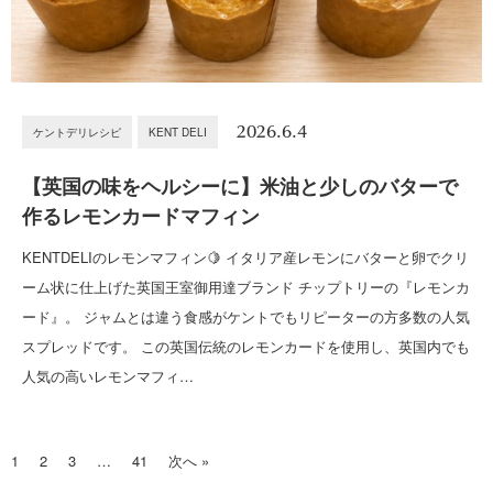
2026.6.4
ケントデリレシピ
KENT DELI
【英国の味をヘルシーに】米油と少しのバターで
作るレモンカードマフィン
KENTDELIのレモンマフィン🍋 イタリア産レモンにバターと卵でクリ
ーム状に仕上げた英国王室御用達ブランド チップトリーの『レモンカ
ード』。 ジャムとは違う食感がケントでもリピーターの方多数の人気
スプレッドです。 この英国伝統のレモンカードを使用し、英国内でも
人気の高いレモンマフィ…
1
2
3
…
41
次へ »