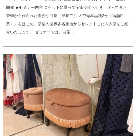
開催 ★セミナー内容 ロケットに乗って宇宙空間へ行き、戻ってきた
茶樹から作られた希少な白茶『早春二月 太空母本品種2号（福鼎白
茶）』をはじめ、茶葉の世界各名産地からセレクトした六大茶をご紹
介いたします。 セミナーでは、白茶…