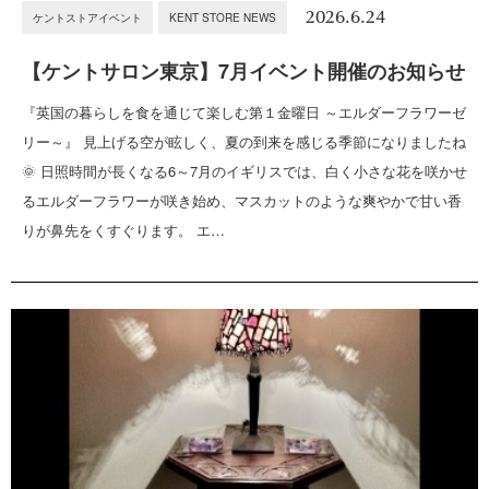
2026.6.24
ケントストアイベント
KENT STORE NEWS
【ケントサロン東京】7月イベント開催のお知らせ
『英国の暮らしを食を通じて楽しむ第１金曜日 ～エルダーフラワーゼ
リー～』 見上げる空が眩しく、夏の到来を感じる季節になりましたね
🌞 日照時間が長くなる6～7月のイギリスでは、白く小さな花を咲かせ
るエルダーフラワーが咲き始め、マスカットのような爽やかで甘い香
りが鼻先をくすぐります。 エ…