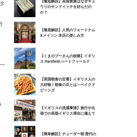
【徹底解説】英国貴族はなぜキュ
タ
ウリのサンドイッチを好んだの
か？
乃
乃
【徹底解説】人気のフォートナム
&メイソン 本店の楽しみ方
【くまのプーさんの故郷】イギリ
ス Hartfield ハートフィールド
【英国朝食の定番】イギリス人の
大好物！朝食の豆とは～ベイクド
ビーンズ
の
【イギリスの洗濯事情】旅行や出
張での長期イギリス滞在に備えて
、
【簡単解説】チューダー朝 歴代の