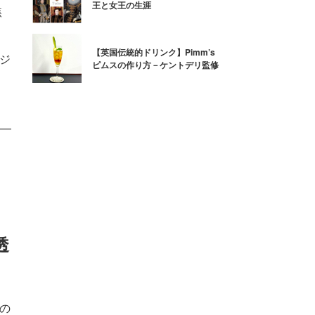
王と女王の生涯
焦
【英国伝統的ドリンク】Pimm’s
るジ
ピムスの作り方－ケントデリ監修
透
夏の