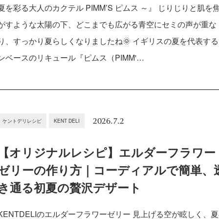
夏を彩る大人のカクテル PIMM’S ピムス ～』 じりじりと肌を
がすような太陽の下、どこまでも広がる青空にセミの声が重な
り、すっかり夏らしくなりましたね🌞 イギリスの夏を代表す
ンベースのリキュール『ピムス（PIMM'…
2026.7.2
ケントデリレシピ
KENT DELI
【オリジナルレシピ】エルダーフラワー
ゼリーの作り方｜コーディアルで簡単、
き通る初夏の贅沢デザート
KENTDELIのエルダーフラワーゼリー 見上げる空が眩しく、