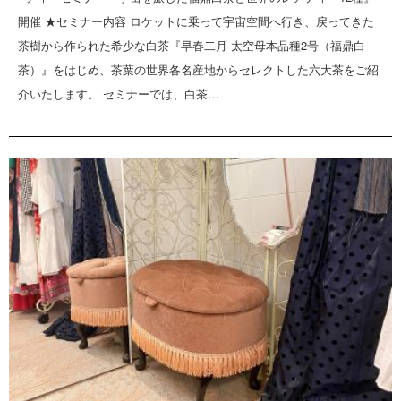
開催 ★セミナー内容 ロケットに乗って宇宙空間へ行き、戻ってきた
茶樹から作られた希少な白茶『早春二月 太空母本品種2号（福鼎白
茶）』をはじめ、茶葉の世界各名産地からセレクトした六大茶をご紹
介いたします。 セミナーでは、白茶…