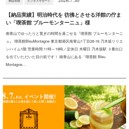
2026.7.30
納品実績
ビジネスサポート
【納品実績】明治時代を 彷彿とさせる洋館の佇ま
い「喫茶館 ブルーモンターニュ」様
南青山でゆったりと寛ぎの時間を過ごせる『喫茶館 ブルーモンターニ
ュ』 喫茶館BleuMontagne 東京都港区南青山1丁目26-16 乃木坂リリエ
ンハイム1階 営業時間:11時～19時／定休日 木曜日 乃木坂駅 ３番出口
を出ていただいた目の前です！ 南青山にある「喫茶館 Bleu
Montagne…