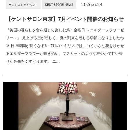
2026.6.24
ケントストアイベント
KENT STORE NEWS
【ケントサロン東京】7月イベント開催のお知らせ
『英国の暮らしを食を通じて楽しむ第１金曜日 ～エルダーフラワーゼ
リー～』 見上げる空が眩しく、夏の到来を感じる季節になりましたね
🌞 日照時間が長くなる6～7月のイギリスでは、白く小さな花を咲かせ
るエルダーフラワーが咲き始め、マスカットのような爽やかで甘い香
りが鼻先をくすぐります。 エ…