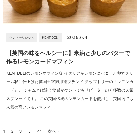
2026.6.4
ケントデリレシピ
KENT DELI
【英国の味をヘルシーに】米油と少しのバターで
作るレモンカードマフィン
KENTDELIのレモンマフィン🍋 イタリア産レモンにバターと卵でクリ
ーム状に仕上げた英国王室御用達ブランド チップトリーの『レモンカ
ード』。 ジャムとは違う食感がケントでもリピーターの方多数の人気
スプレッドです。 この英国伝統のレモンカードを使用し、英国内でも
人気の高いレモンマフィ…
1
2
3
…
41
次へ »