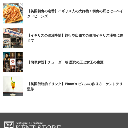
【英国朝食の定番】イギリス人の大好物！朝食の豆とは～ベイ
クドビーンズ
【イギリスの洗濯事情】旅行や出張での長期イギリス滞在に備
えて
【簡単解説】チューダー朝 歴代の王と女王の生涯
【英国伝統的ドリンク】Pimm’s ピムスの作り方－ケントデリ
監修