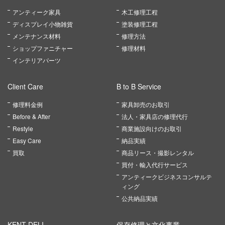
アンティーク家具
木工修理工程
ディスプレイ小物雑貨
塗装修理工程
メンテナンス材料
修理方法
ショップファニチャー
修理材料
インテリアパーツ
Client Care
B to B Service
修理料金例
家具卸売のお取引
Before & After
法人・家具店の修理代行
Restyle
商業施設向けのお取引
Easy Care
納品実績
買取
商品リース・撮影レンタル
買付・輸入代行サービス
アンティークビジネスコンサルテ
ィング
公共納品実績
KENT DELI
保存修理と文化事業