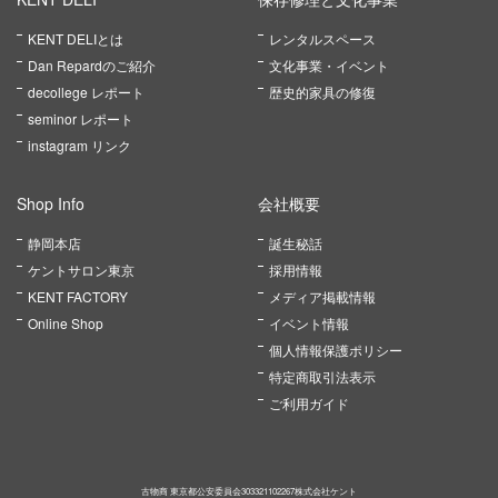
KENT DELIとは
レンタルスペース
Dan Repardのご紹介
文化事業・イベント
decollege レポート
歴史的家具の修復
seminor レポート
instagram リンク
Shop Info
会社概要
静岡本店
誕生秘話
ケントサロン東京
採用情報
KENT FACTORY
メディア掲載情報
Online Shop
イベント情報
個人情報保護ポリシー
特定商取引法表示
ご利用ガイド
古物商 東京都公安委員会303321102267株式会社ケント