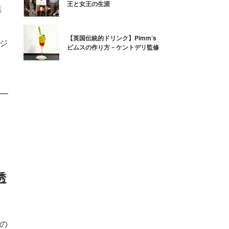
王と女王の生涯
焦
【英国伝統的ドリンク】Pimm’s
るジ
ピムスの作り方－ケントデリ監修
透
夏の