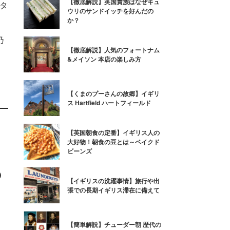
【徹底解説】英国貴族はなぜキュ
タ
ウリのサンドイッチを好んだの
か？
乃
乃
【徹底解説】人気のフォートナム
&メイソン 本店の楽しみ方
【くまのプーさんの故郷】イギリ
ス Hartfield ハートフィールド
【英国朝食の定番】イギリス人の
大好物！朝食の豆とは～ベイクド
ビーンズ
の
【イギリスの洗濯事情】旅行や出
張での長期イギリス滞在に備えて
、
【簡単解説】チューダー朝 歴代の