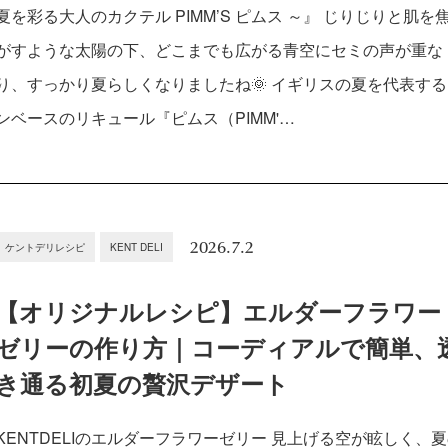
夏を彩る大人のカクテル PIMM’S ピムス ～』 じりじりと肌を
がすような太陽の下、どこまでも広がる青空にセミの声が重な
り、すっかり夏らしくなりましたね🌞 イギリスの夏を代表す
ンベースのリキュール『ピムス（PIMM'…
2026.7.2
ケントデリレシピ
KENT DELI
【オリジナルレシピ】エルダーフラワー
ゼリーの作り方｜コーディアルで簡単、
き通る初夏の贅沢デザート
KENTDELIのエルダーフラワーゼリー 見上げる空が眩しく、