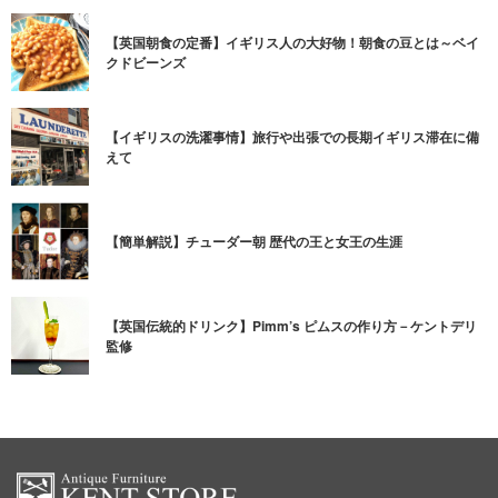
【英国朝食の定番】イギリス人の大好物！朝食の豆とは～ベイ
クドビーンズ
【イギリスの洗濯事情】旅行や出張での長期イギリス滞在に備
えて
【簡単解説】チューダー朝 歴代の王と女王の生涯
【英国伝統的ドリンク】Pimm’s ピムスの作り方－ケントデリ
監修