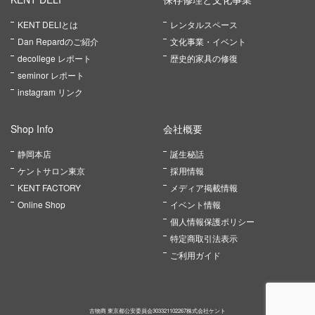
KENT DELIとは
レンタルスペース
Dan Repardのご紹介
文化事業・イベント
decollege レポート
歴史的家具の修復
seminor レポート
instagram リンク
Shop Info
会社概要
静岡本店
誕生秘話
ケントサロン東京
採用情報
KENT FACTORY
メディア掲載情報
Online Shop
イベント情報
個人情報保護ポリシー
特定商取引法表示
ご利用ガイド
古物商 東京都公安委員会303321102267株式会社ケント