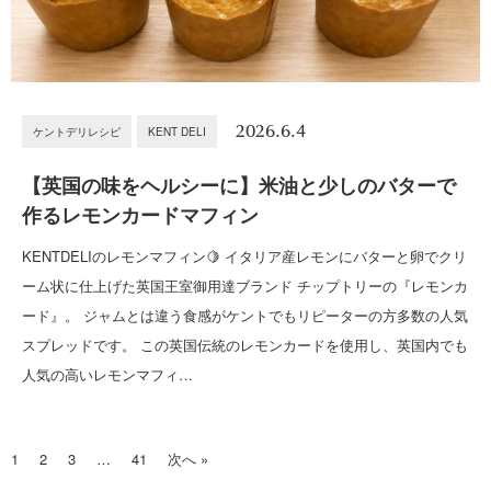
2026.6.4
ケントデリレシピ
KENT DELI
【英国の味をヘルシーに】米油と少しのバターで
作るレモンカードマフィン
KENTDELIのレモンマフィン🍋 イタリア産レモンにバターと卵でクリ
ーム状に仕上げた英国王室御用達ブランド チップトリーの『レモンカ
ード』。 ジャムとは違う食感がケントでもリピーターの方多数の人気
スプレッドです。 この英国伝統のレモンカードを使用し、英国内でも
人気の高いレモンマフィ…
1
2
3
…
41
次へ »