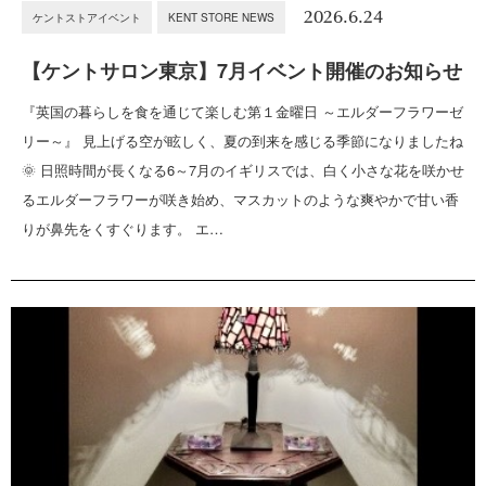
2026.6.24
ケントストアイベント
KENT STORE NEWS
【ケントサロン東京】7月イベント開催のお知らせ
『英国の暮らしを食を通じて楽しむ第１金曜日 ～エルダーフラワーゼ
リー～』 見上げる空が眩しく、夏の到来を感じる季節になりましたね
🌞 日照時間が長くなる6～7月のイギリスでは、白く小さな花を咲かせ
るエルダーフラワーが咲き始め、マスカットのような爽やかで甘い香
りが鼻先をくすぐります。 エ…