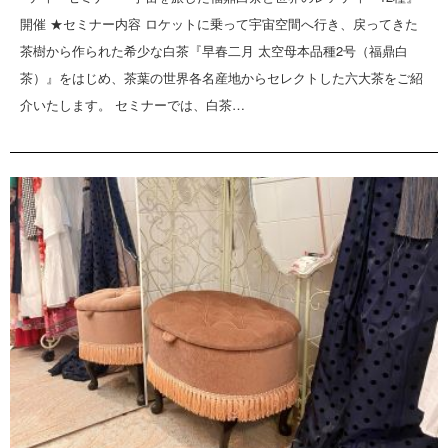
開催 ★セミナー内容 ロケットに乗って宇宙空間へ行き、戻ってきた
茶樹から作られた希少な白茶『早春二月 太空母本品種2号（福鼎白
茶）』をはじめ、茶葉の世界各名産地からセレクトした六大茶をご紹
介いたします。 セミナーでは、白茶…