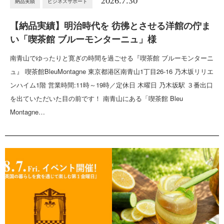
2026.7.30
納品実績
ビジネスサポート
【納品実績】明治時代を 彷彿とさせる洋館の佇ま
い「喫茶館 ブルーモンターニュ」様
南青山でゆったりと寛ぎの時間を過ごせる『喫茶館 ブルーモンターニ
ュ』 喫茶館BleuMontagne 東京都港区南青山1丁目26-16 乃木坂リリエ
ンハイム1階 営業時間:11時～19時／定休日 木曜日 乃木坂駅 ３番出口
を出ていただいた目の前です！ 南青山にある「喫茶館 Bleu
Montagne…