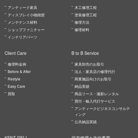
アンティーク家具
木工修理工程
ディスプレイ小物雑貨
塗装修理工程
メンテナンス材料
修理方法
ショップファニチャー
修理材料
インテリアパーツ
Client Care
B to B Service
修理料金例
家具卸売のお取引
Before & After
法人・家具店の修理代行
Restyle
商業施設向けのお取引
Easy Care
納品実績
買取
商品リース・撮影レンタル
買付・輸入代行サービス
アンティークビジネスコンサルテ
ィング
公共納品実績
KENT DELI
保存修理と文化事業