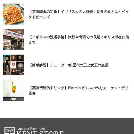
【英国朝食の定番】イギリス人の大好物！朝食の豆とは～ベイ
クドビーンズ
【イギリスの洗濯事情】旅行や出張での長期イギリス滞在に備
えて
【簡単解説】チューダー朝 歴代の王と女王の生涯
【英国伝統的ドリンク】Pimm’s ピムスの作り方－ケントデリ
監修