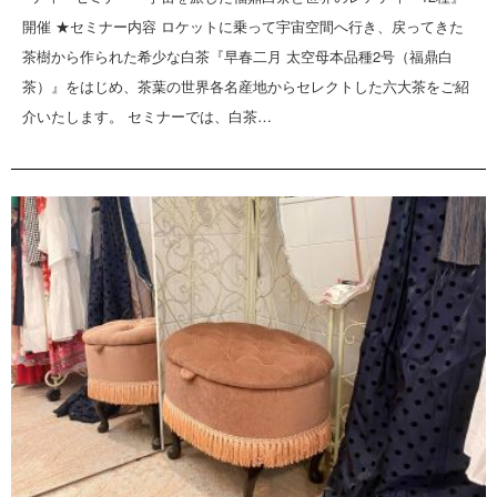
開催 ★セミナー内容 ロケットに乗って宇宙空間へ行き、戻ってきた
茶樹から作られた希少な白茶『早春二月 太空母本品種2号（福鼎白
茶）』をはじめ、茶葉の世界各名産地からセレクトした六大茶をご紹
介いたします。 セミナーでは、白茶…