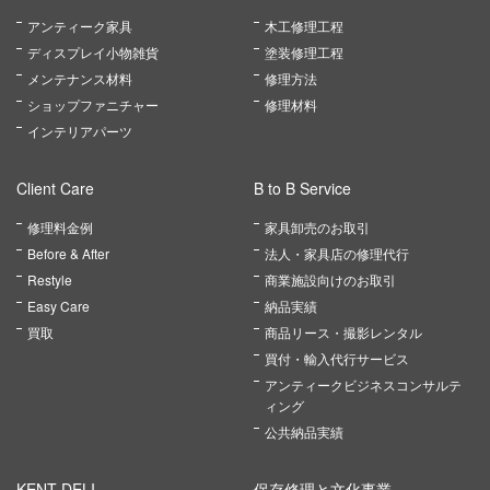
アンティーク家具
木工修理工程
ディスプレイ小物雑貨
塗装修理工程
メンテナンス材料
修理方法
ショップファニチャー
修理材料
インテリアパーツ
Client Care
B to B Service
修理料金例
家具卸売のお取引
Before & After
法人・家具店の修理代行
Restyle
商業施設向けのお取引
Easy Care
納品実績
買取
商品リース・撮影レンタル
買付・輸入代行サービス
アンティークビジネスコンサルテ
ィング
公共納品実績
KENT DELI
保存修理と文化事業