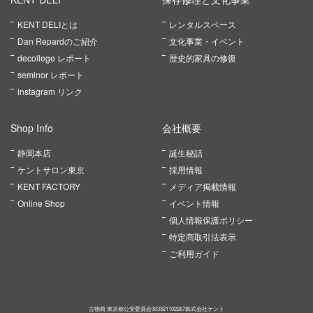
KENT DELIとは
レンタルスペース
Dan Repardのご紹介
文化事業・イベント
decollege レポート
歴史的家具の修復
seminor レポート
instagram リンク
Shop Info
会社概要
静岡本店
誕生秘話
ケントサロン東京
採用情報
KENT FACTORY
メディア掲載情報
Online Shop
イベント情報
個人情報保護ポリシー
特定商取引法表示
ご利用ガイド
古物商 東京都公安委員会303321102267株式会社ケント