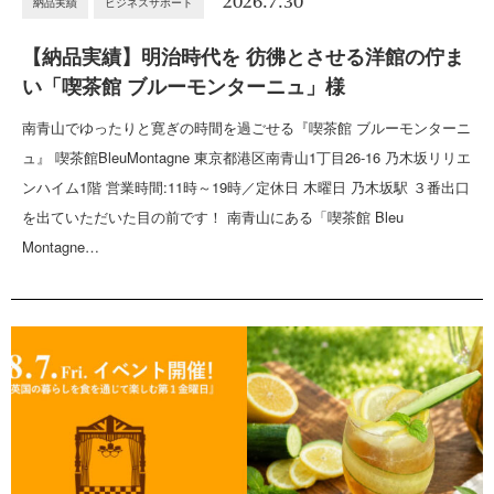
2026.7.30
納品実績
ビジネスサポート
【納品実績】明治時代を 彷彿とさせる洋館の佇ま
い「喫茶館 ブルーモンターニュ」様
南青山でゆったりと寛ぎの時間を過ごせる『喫茶館 ブルーモンターニ
ュ』 喫茶館BleuMontagne 東京都港区南青山1丁目26-16 乃木坂リリエ
ンハイム1階 営業時間:11時～19時／定休日 木曜日 乃木坂駅 ３番出口
を出ていただいた目の前です！ 南青山にある「喫茶館 Bleu
Montagne…