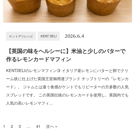
2026.6.4
ケントデリレシピ
KENT DELI
【英国の味をヘルシーに】米油と少しのバターで
作るレモンカードマフィン
KENTDELIのレモンマフィン🍋 イタリア産レモンにバターと卵でクリ
ーム状に仕上げた英国王室御用達ブランド チップトリーの『レモンカ
ード』。 ジャムとは違う食感がケントでもリピーターの方多数の人気
スプレッドです。 この英国伝統のレモンカードを使用し、英国内でも
人気の高いレモンマフィ…
1
2
3
…
41
次へ »