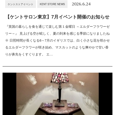
2026.6.24
ケントストアイベント
KENT STORE NEWS
【ケントサロン東京】7月イベント開催のお知らせ
『英国の暮らしを食を通じて楽しむ第１金曜日 ～エルダーフラワーゼ
リー～』 見上げる空が眩しく、夏の到来を感じる季節になりましたね
🌞 日照時間が長くなる6～7月のイギリスでは、白く小さな花を咲かせ
るエルダーフラワーが咲き始め、マスカットのような爽やかで甘い香
りが鼻先をくすぐります。 エ…