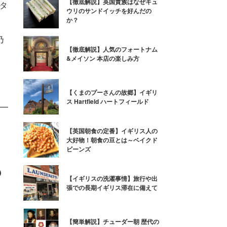
【徹底解説】英国貴族はなぜキュ
タ
ウリのサンドイッチを好んだの
か？
乃
乃
【徹底解説】人気のフォートナム
&メイソン 本店の楽しみ方
【くまのプーさんの故郷】イギリ
ス Hartfield ハートフィールド
【英国朝食の定番】イギリス人の
大好物！朝食の豆とは～ベイクド
ビーンズ
の
【イギリスの洗濯事情】旅行や出
張での長期イギリス滞在に備えて
、
【簡単解説】チューダー朝 歴代の