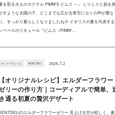
夏を彩る大人のカクテル PIMM’S ピムス ～』 じりじりと肌を
がすような太陽の下、どこまでも広がる青空にセミの声が重な
り、すっかり夏らしくなりましたね🌞 イギリスの夏を代表す
ンベースのリキュール『ピムス（PIMM'…
2026.7.2
ケントデリレシピ
KENT DELI
【オリジナルレシピ】エルダーフラワー
ゼリーの作り方｜コーディアルで簡単、
き通る初夏の贅沢デザート
KENTDELIのエルダーフラワーゼリー 見上げる空が眩しく、