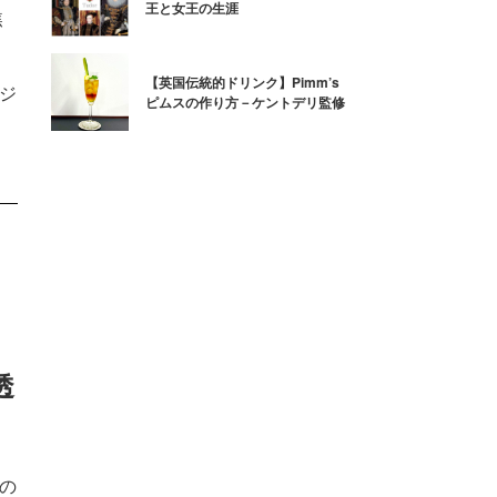
王と女王の生涯
焦
【英国伝統的ドリンク】Pimm’s
るジ
ピムスの作り方－ケントデリ監修
透
夏の