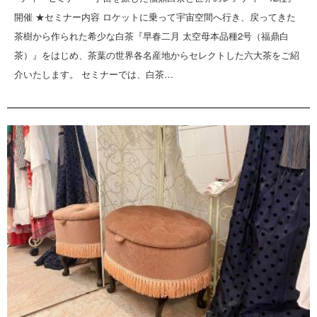
開催 ★セミナー内容 ロケットに乗って宇宙空間へ行き、戻ってきた
茶樹から作られた希少な白茶『早春二月 太空母本品種2号（福鼎白
茶）』をはじめ、茶葉の世界各名産地からセレクトした六大茶をご紹
介いたします。 セミナーでは、白茶…