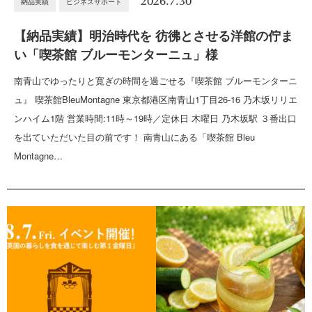
2026.7.30
納品実績
ビジネスサポート
【納品実績】明治時代を 彷彿とさせる洋館の佇ま
い「喫茶館 ブルーモンターニュ」様
南青山でゆったりと寛ぎの時間を過ごせる『喫茶館 ブルーモンターニ
ュ』 喫茶館BleuMontagne 東京都港区南青山1丁目26-16 乃木坂リリエ
ンハイム1階 営業時間:11時～19時／定休日 木曜日 乃木坂駅 ３番出口
を出ていただいた目の前です！ 南青山にある「喫茶館 Bleu
Montagne…