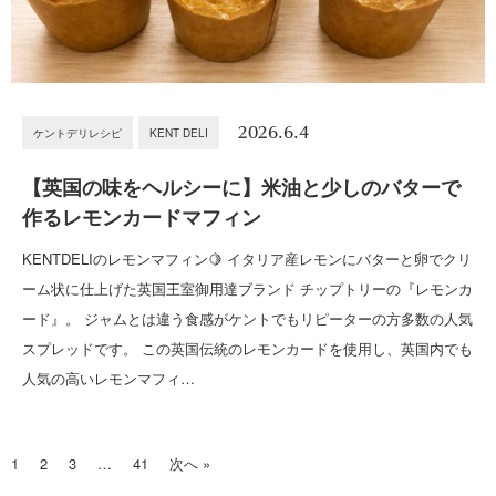
2026.6.4
ケントデリレシピ
KENT DELI
【英国の味をヘルシーに】米油と少しのバターで
作るレモンカードマフィン
KENTDELIのレモンマフィン🍋 イタリア産レモンにバターと卵でクリ
ーム状に仕上げた英国王室御用達ブランド チップトリーの『レモンカ
ード』。 ジャムとは違う食感がケントでもリピーターの方多数の人気
スプレッドです。 この英国伝統のレモンカードを使用し、英国内でも
人気の高いレモンマフィ…
1
2
3
…
41
次へ »