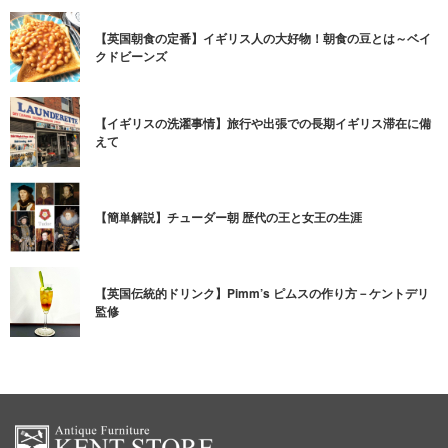
【英国朝食の定番】イギリス人の大好物！朝食の豆とは～ベイ
クドビーンズ
【イギリスの洗濯事情】旅行や出張での長期イギリス滞在に備
えて
【簡単解説】チューダー朝 歴代の王と女王の生涯
【英国伝統的ドリンク】Pimm’s ピムスの作り方－ケントデリ
監修