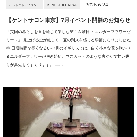
2026.6.24
ケントストアイベント
KENT STORE NEWS
【ケントサロン東京】7月イベント開催のお知らせ
『英国の暮らしを食を通じて楽しむ第１金曜日 ～エルダーフラワーゼ
リー～』 見上げる空が眩しく、夏の到来を感じる季節になりましたね
🌞 日照時間が長くなる6～7月のイギリスでは、白く小さな花を咲かせ
るエルダーフラワーが咲き始め、マスカットのような爽やかで甘い香
りが鼻先をくすぐります。 エ…