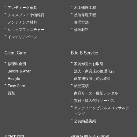
アンティーク家具
木工修理工程
ディスプレイ小物雑貨
塗装修理工程
メンテナンス材料
修理方法
ショップファニチャー
修理材料
インテリアパーツ
Client Care
B to B Service
修理料金例
家具卸売のお取引
Before & After
法人・家具店の修理代行
Restyle
商業施設向けのお取引
Easy Care
納品実績
買取
商品リース・撮影レンタル
買付・輸入代行サービス
アンティークビジネスコンサルテ
ィング
公共納品実績
KENT DELI
保存修理と文化事業