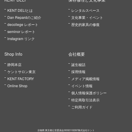
KENT DELIとは
レンタルスペース
Dan Repardのご紹介
文化事業・イベント
decollege レポート
歴史的家具の修復
seminor レポート
instagram リンク
Shop Info
会社概要
静岡本店
誕生秘話
ケントサロン東京
採用情報
KENT FACTORY
メディア掲載情報
Online Shop
イベント情報
個人情報保護ポリシー
特定商取引法表示
ご利用ガイド
古物商 東京都公安委員会303321102267株式会社ケント