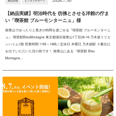
2026.7.30
納品実績
ビジネスサポート
【納品実績】明治時代を 彷彿とさせる洋館の佇ま
い「喫茶館 ブルーモンターニュ」様
南青山でゆったりと寛ぎの時間を過ごせる『喫茶館 ブルーモンターニ
ュ』 喫茶館BleuMontagne 東京都港区南青山1丁目26-16 乃木坂リリエ
ンハイム1階 営業時間:11時～19時／定休日 木曜日 乃木坂駅 ３番出口
を出ていただいた目の前です！ 南青山にある「喫茶館 Bleu
Montagne…