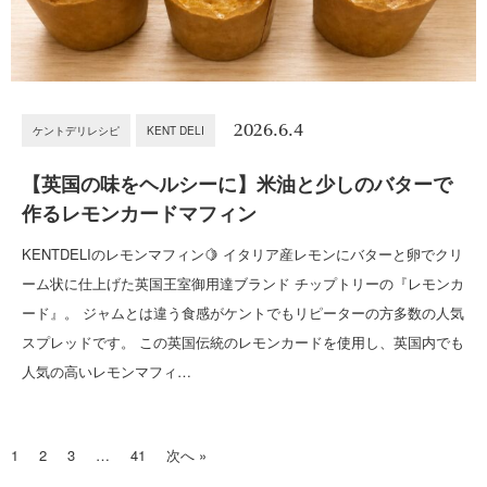
2026.6.4
ケントデリレシピ
KENT DELI
【英国の味をヘルシーに】米油と少しのバターで
作るレモンカードマフィン
KENTDELIのレモンマフィン🍋 イタリア産レモンにバターと卵でクリ
ーム状に仕上げた英国王室御用達ブランド チップトリーの『レモンカ
ード』。 ジャムとは違う食感がケントでもリピーターの方多数の人気
スプレッドです。 この英国伝統のレモンカードを使用し、英国内でも
人気の高いレモンマフィ…
1
2
3
…
41
次へ »