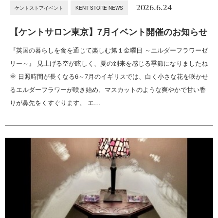
2026.6.24
ケントストアイベント
KENT STORE NEWS
【ケントサロン東京】7月イベント開催のお知らせ
『英国の暮らしを食を通じて楽しむ第１金曜日 ～エルダーフラワーゼ
リー～』 見上げる空が眩しく、夏の到来を感じる季節になりましたね
🌞 日照時間が長くなる6～7月のイギリスでは、白く小さな花を咲かせ
るエルダーフラワーが咲き始め、マスカットのような爽やかで甘い香
りが鼻先をくすぐります。 エ…