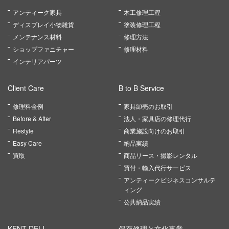
アンティーク家具
木工修理工程
ディスプレイ小物雑貨
塗装修理工程
メンテナンス材料
修理方法
ショップファニチャー
修理材料
インテリアパーツ
Client Care
B to B Service
修理料金例
家具卸売のお取引
Before & After
法人・家具店の修理代行
Restyle
商業施設向けのお取引
Easy Care
納品実績
買取
商品リース・撮影レンタル
買付・輸入代行サービス
アンティークビジネスコンサルテ
ィング
公共納品実績
KENT DELI
保存修理と文化事業