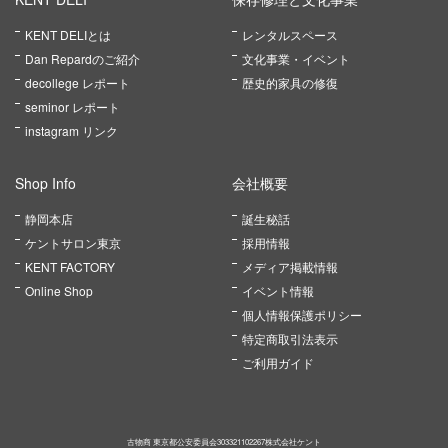
KENT DELIとは
レンタルスペース
Dan Repardのご紹介
文化事業・イベント
decollege レポート
歴史的家具の修復
seminor レポート
instagram リンク
Shop Info
会社概要
静岡本店
誕生秘話
ケントサロン東京
採用情報
KENT FACTORY
メディア掲載情報
Online Shop
イベント情報
個人情報保護ポリシー
特定商取引法表示
ご利用ガイド
古物商 東京都公安委員会303321102267株式会社ケント