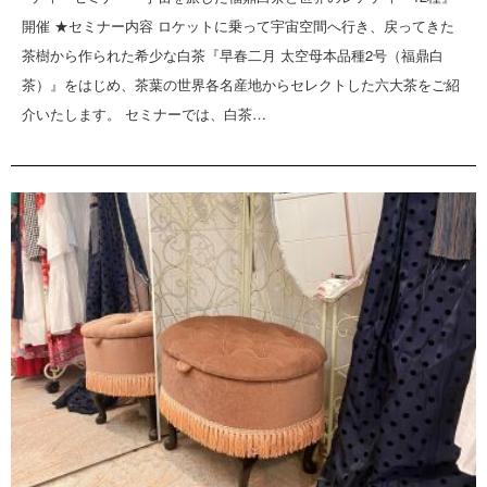
開催 ★セミナー内容 ロケットに乗って宇宙空間へ行き、戻ってきた
茶樹から作られた希少な白茶『早春二月 太空母本品種2号（福鼎白
茶）』をはじめ、茶葉の世界各名産地からセレクトした六大茶をご紹
介いたします。 セミナーでは、白茶…