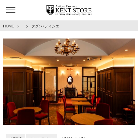
>
>
HOME
タグ:
パティシエ