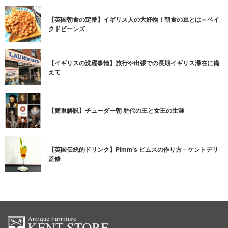
【英国朝食の定番】イギリス人の大好物！朝食の豆とは～ベイ
クドビーンズ
【イギリスの洗濯事情】旅行や出張での長期イギリス滞在に備
えて
【簡単解説】チューダー朝 歴代の王と女王の生涯
【英国伝統的ドリンク】Pimm’s ピムスの作り方－ケントデリ
監修