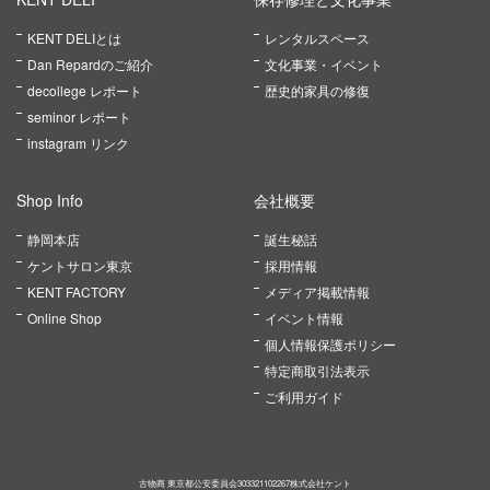
KENT DELIとは
レンタルスペース
Dan Repardのご紹介
文化事業・イベント
decollege レポート
歴史的家具の修復
seminor レポート
instagram リンク
Shop Info
会社概要
静岡本店
誕生秘話
ケントサロン東京
採用情報
KENT FACTORY
メディア掲載情報
Online Shop
イベント情報
個人情報保護ポリシー
特定商取引法表示
ご利用ガイド
古物商 東京都公安委員会303321102267株式会社ケント