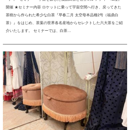
開催 ★セミナー内容 ロケットに乗って宇宙空間へ行き、戻ってきた
茶樹から作られた希少な白茶『早春二月 太空母本品種2号（福鼎白
茶）』をはじめ、茶葉の世界各名産地からセレクトした六大茶をご紹
介いたします。 セミナーでは、白茶…