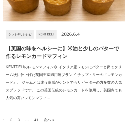
2026.6.4
ケントデリレシピ
KENT DELI
【英国の味をヘルシーに】米油と少しのバターで
作るレモンカードマフィン
KENTDELIのレモンマフィン🍋 イタリア産レモンにバターと卵でクリ
ーム状に仕上げた英国王室御用達ブランド チップトリーの『レモンカ
ード』。 ジャムとは違う食感がケントでもリピーターの方多数の人気
スプレッドです。 この英国伝統のレモンカードを使用し、英国内でも
人気の高いレモンマフィ…
1
2
3
…
41
次へ »