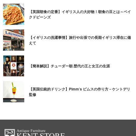
【英国朝食の定番】イギリス人の大好物！朝食の豆とは～ベイ
クドビーンズ
【イギリスの洗濯事情】旅行や出張での長期イギリス滞在に備
えて
【簡単解説】チューダー朝 歴代の王と女王の生涯
【英国伝統的ドリンク】Pimm’s ピムスの作り方－ケントデリ
監修