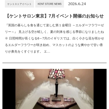
2026.6.24
ケントストアイベント
KENT STORE NEWS
【ケントサロン東京】7月イベント開催のお知らせ
『英国の暮らしを食を通じて楽しむ第１金曜日 ～エルダーフラワーゼ
リー～』 見上げる空が眩しく、夏の到来を感じる季節になりましたね
🌞 日照時間が長くなる6～7月のイギリスでは、白く小さな花を咲かせ
るエルダーフラワーが咲き始め、マスカットのような爽やかで甘い香
りが鼻先をくすぐります。 エ…