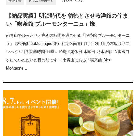
2026.7.30
納品実績
ビジネスサポート
【納品実績】明治時代を 彷彿とさせる洋館の佇ま
い「喫茶館 ブルーモンターニュ」様
南青山でゆったりと寛ぎの時間を過ごせる『喫茶館 ブルーモンターニ
ュ』 喫茶館BleuMontagne 東京都港区南青山1丁目26-16 乃木坂リリエ
ンハイム1階 営業時間:11時～19時／定休日 木曜日 乃木坂駅 ３番出口
を出ていただいた目の前です！ 南青山にある「喫茶館 Bleu
Montagne…