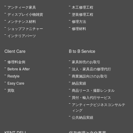
アンティーク家具
木工修理工程
ディスプレイ小物雑貨
塗装修理工程
メンテナンス材料
修理方法
ショップファニチャー
修理材料
インテリアパーツ
Client Care
B to B Service
修理料金例
家具卸売のお取引
Before & After
法人・家具店の修理代行
Restyle
商業施設向けのお取引
Easy Care
納品実績
買取
商品リース・撮影レンタル
買付・輸入代行サービス
アンティークビジネスコンサルテ
ィング
公共納品実績
KENT DELI
保存修理と文化事業