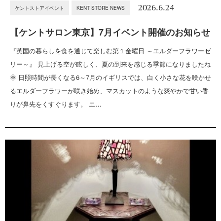
2026.6.24
ケントストアイベント
KENT STORE NEWS
【ケントサロン東京】7月イベント開催のお知らせ
『英国の暮らしを食を通じて楽しむ第１金曜日 ～エルダーフラワーゼ
リー～』 見上げる空が眩しく、夏の到来を感じる季節になりましたね
🌞 日照時間が長くなる6～7月のイギリスでは、白く小さな花を咲かせ
るエルダーフラワーが咲き始め、マスカットのような爽やかで甘い香
りが鼻先をくすぐります。 エ…