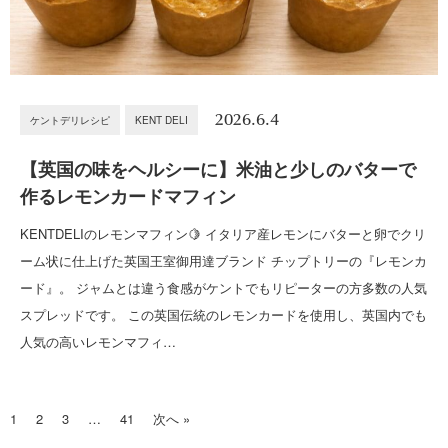
2026.6.4
ケントデリレシピ
KENT DELI
【英国の味をヘルシーに】米油と少しのバターで
作るレモンカードマフィン
KENTDELIのレモンマフィン🍋 イタリア産レモンにバターと卵でクリ
ーム状に仕上げた英国王室御用達ブランド チップトリーの『レモンカ
ード』。 ジャムとは違う食感がケントでもリピーターの方多数の人気
スプレッドです。 この英国伝統のレモンカードを使用し、英国内でも
人気の高いレモンマフィ…
1
2
3
…
41
次へ »