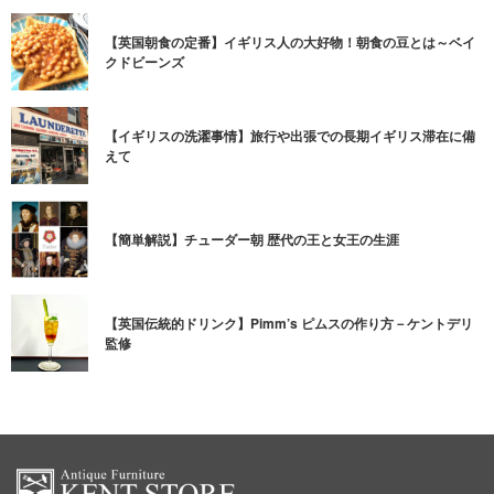
【英国朝食の定番】イギリス人の大好物！朝食の豆とは～ベイ
クドビーンズ
【イギリスの洗濯事情】旅行や出張での長期イギリス滞在に備
えて
【簡単解説】チューダー朝 歴代の王と女王の生涯
【英国伝統的ドリンク】Pimm’s ピムスの作り方－ケントデリ
監修