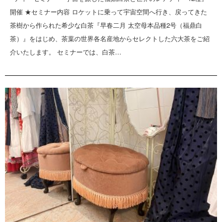
開催 ★セミナー内容 ロケットに乗って宇宙空間へ行き、戻ってきた
茶樹から作られた希少な白茶『早春二月 太空母本品種2号（福鼎白
茶）』をはじめ、茶葉の世界各名産地からセレクトした六大茶をご紹
介いたします。 セミナーでは、白茶…