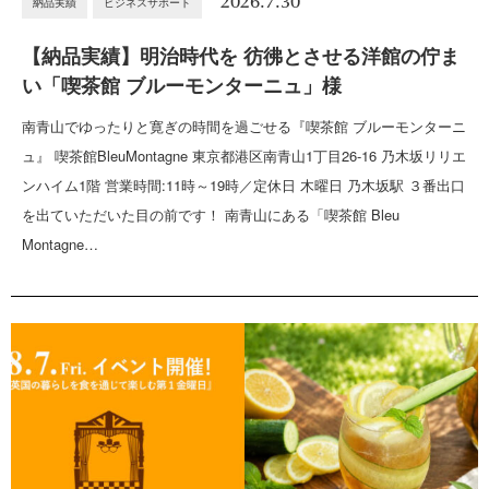
2026.7.30
納品実績
ビジネスサポート
【納品実績】明治時代を 彷彿とさせる洋館の佇ま
い「喫茶館 ブルーモンターニュ」様
南青山でゆったりと寛ぎの時間を過ごせる『喫茶館 ブルーモンターニ
ュ』 喫茶館BleuMontagne 東京都港区南青山1丁目26-16 乃木坂リリエ
ンハイム1階 営業時間:11時～19時／定休日 木曜日 乃木坂駅 ３番出口
を出ていただいた目の前です！ 南青山にある「喫茶館 Bleu
Montagne…