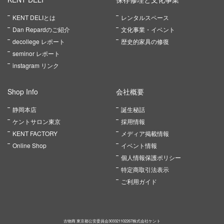
KENT DELIとは
レンタルスペース
Dan Repardのご紹介
文化事業・イベント
decollege レポート
歴史的家具の修復
seminor レポート
instagram リンク
Shop Info
会社概要
静岡本店
誕生秘話
ケントサロン東京
採用情報
KENT FACTORY
メディア掲載情報
Online Shop
イベント情報
個人情報保護ポリシー
特定商取引法表示
ご利用ガイド
古物商 東京都公安委員会303321102267株式会社ケント