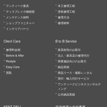
アンティーク家具
木工修理工程
ディスプレイ小物雑貨
塗装修理工程
メンテナンス材料
修理方法
ショップファニチャー
修理材料
インテリアパーツ
Client Care
B to B Service
修理料金例
家具卸売のお取引
Before & After
法人・家具店の修理代行
Restyle
商業施設向けのお取引
Easy Care
納品実績
買取
商品リース・撮影レンタル
買付・輸入代行サービス
アンティークビジネスコンサルテ
ィング
公共納品実績
KENT DELI
保存修理と文化事業