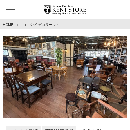
>
>
HOME
タグ:
デコラージュ