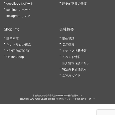
decollege レポート
歴史的家具の修復
seminor レポート
instagram リンク
Shop Info
会社概要
静岡本店
誕生秘話
ケントサロン東京
採用情報
KENT FACTORY
メディア掲載情報
Online Shop
イベント情報
個人情報保護ポリシー
特定商取引法表示
ご利用ガイド
古物商 東京都公安委員会303321102267株式会社ケント
copyright© 2012 KENT Co.,Ltd. all rights reserved. アンティーク家具のケントストア