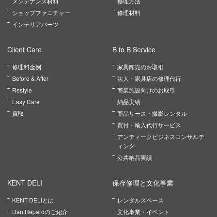
メンテナンス材料
修理方法
ショップファニチャー
修理材料
インテリアパーツ
Client Care
B to B Service
修理料金例
家具卸売のお取引
Before & After
法人・家具店の修理代行
Restyle
商業施設向けのお取引
Easy Care
納品実績
買取
商品リース・撮影レンタル
買付・輸入代行サービス
アンティークビジネスコンサルテ
ィング
公共納品実績
KENT DELI
保存修理と文化事業
KENT DELIとは
レンタルスペース
Dan Repardのご紹介
文化事業・イベント