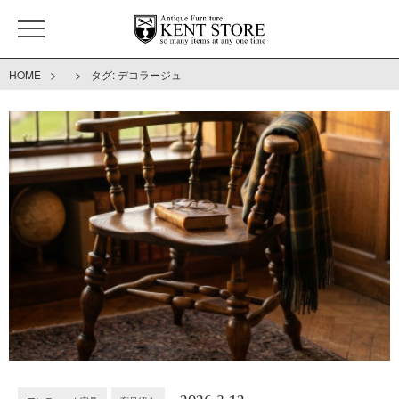
>
>
HOME
タグ:
デコラージュ