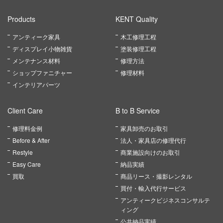
Products
KENT Quality
アンティーク家具
木工修理工程
ディスプレイ小物雑貨
塗装修理工程
メンテナンス材料
修理方法
ショップファニチャー
修理材料
インテリアパーツ
Client Care
B to B Service
修理料金例
家具卸売のお取引
Before & After
法人・家具店の修理代行
Restyle
商業施設向けのお取引
Easy Care
納品実績
買取
商品リース・撮影レンタル
買付・輸入代行サービス
アンティークビジネスコンサルテ
ィング
公共納品実績