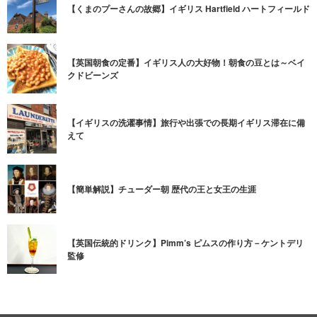
【くまのプーさんの故郷】イギリス Hartfield ハートフィールド
【英国朝食の定番】イギリス人の大好物！朝食の豆とは～ベイ
クドビーンズ
【イギリスの洗濯事情】旅行や出張での長期イギリス滞在に備
えて
【簡単解説】チューダー朝 歴代の王と女王の生涯
【英国伝統的ドリンク】Pimm’s ピムスの作り方－ケントデリ
監修