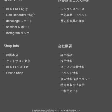
KENT DELIとは
レンタルスペース
Dan Repardのご紹介
文化事業・イベント
decollege レポート
歴史的家具の修復
seminor レポート
instagram リンク
Shop Info
会社概要
静岡本店
誕生秘話
ケントサロン東京
採用情報
KENT FACTORY
メディア掲載情報
Online Shop
イベント情報
個人情報保護ポリシー
特定商取引法表示
ご利用ガイド
古物商 東京都公安委員会303321102267株式会社ケント