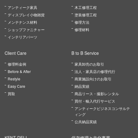
アンティーク家具
木工修理工程
ディスプレイ小物雑貨
塗装修理工程
メンテナンス材料
修理方法
ショップファニチャー
修理材料
インテリアパーツ
Client Care
B to B Service
修理料金例
家具卸売のお取引
Before & After
法人・家具店の修理代行
Restyle
商業施設向けのお取引
Easy Care
納品実績
買取
商品リース・撮影レンタル
買付・輸入代行サービス
アンティークビジネスコンサルテ
ィング
公共納品実績
KENT DELI
保存修理と文化事業