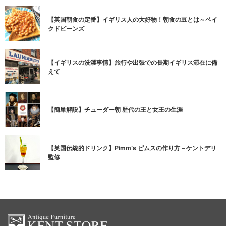
【英国朝食の定番】イギリス人の大好物！朝食の豆とは～ベイ
クドビーンズ
【イギリスの洗濯事情】旅行や出張での長期イギリス滞在に備
えて
【簡単解説】チューダー朝 歴代の王と女王の生涯
【英国伝統的ドリンク】Pimm’s ピムスの作り方－ケントデリ
監修