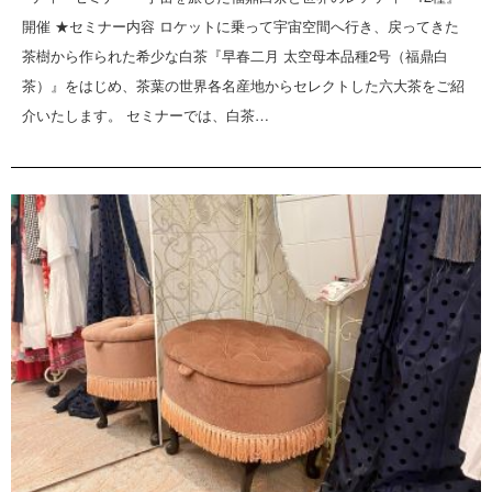
開催 ★セミナー内容 ロケットに乗って宇宙空間へ行き、戻ってきた
茶樹から作られた希少な白茶『早春二月 太空母本品種2号（福鼎白
茶）』をはじめ、茶葉の世界各名産地からセレクトした六大茶をご紹
介いたします。 セミナーでは、白茶…