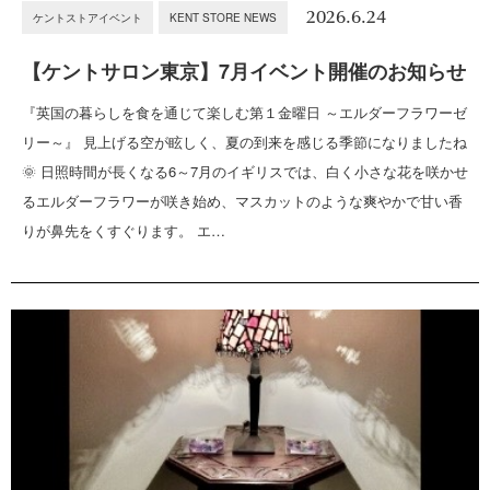
2026.6.24
ケントストアイベント
KENT STORE NEWS
【ケントサロン東京】7月イベント開催のお知らせ
『英国の暮らしを食を通じて楽しむ第１金曜日 ～エルダーフラワーゼ
リー～』 見上げる空が眩しく、夏の到来を感じる季節になりましたね
🌞 日照時間が長くなる6～7月のイギリスでは、白く小さな花を咲かせ
るエルダーフラワーが咲き始め、マスカットのような爽やかで甘い香
りが鼻先をくすぐります。 エ…