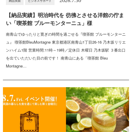
2026.7.30
納品実績
ビジネスサポート
【納品実績】明治時代を 彷彿とさせる洋館の佇ま
い「喫茶館 ブルーモンターニュ」様
南青山でゆったりと寛ぎの時間を過ごせる『喫茶館 ブルーモンターニ
ュ』 喫茶館BleuMontagne 東京都港区南青山1丁目26-16 乃木坂リリエ
ンハイム1階 営業時間:11時～19時／定休日 木曜日 乃木坂駅 ３番出口
を出ていただいた目の前です！ 南青山にある「喫茶館 Bleu
Montagne…