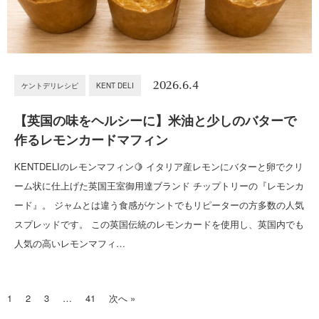
2026.6.4
ケントデリレシピ
KENT DELI
【英国の味をヘルシーに】米油と少しのバターで
作るレモンカードマフィン
KENTDELIのレモンマフィン🍋 イタリア産レモンにバターと卵でクリ
ーム状に仕上げた英国王室御用達ブランド チップトリーの『レモンカ
ード』。 ジャムとは違う食感がケントでもリピーターの方多数の人気
スプレッドです。 この英国伝統のレモンカードを使用し、英国内でも
人気の高いレモンマフィ…
1
2
3
…
41
次へ »