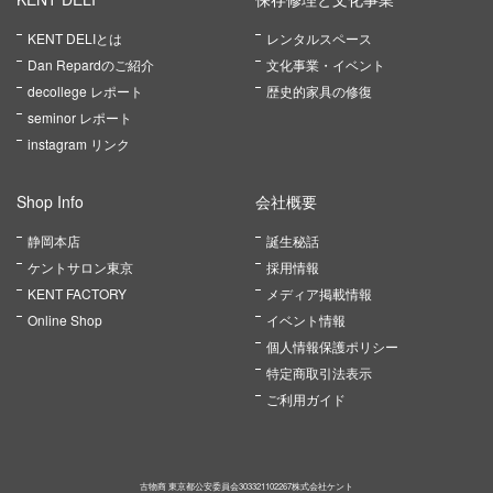
KENT DELIとは
レンタルスペース
Dan Repardのご紹介
文化事業・イベント
decollege レポート
歴史的家具の修復
seminor レポート
instagram リンク
Shop Info
会社概要
静岡本店
誕生秘話
ケントサロン東京
採用情報
KENT FACTORY
メディア掲載情報
Online Shop
イベント情報
個人情報保護ポリシー
特定商取引法表示
ご利用ガイド
古物商 東京都公安委員会303321102267株式会社ケント