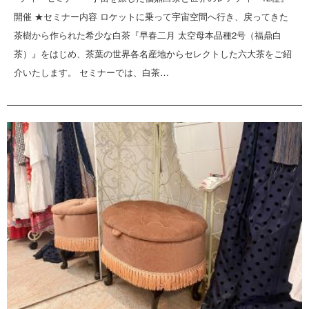
開催 ★セミナー内容 ロケットに乗って宇宙空間へ行き、戻ってきた
茶樹から作られた希少な白茶『早春二月 太空母本品種2号（福鼎白
茶）』をはじめ、茶葉の世界各名産地からセレクトした六大茶をご紹
介いたします。 セミナーでは、白茶…