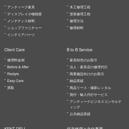
アンティーク家具
木工修理工程
ディスプレイ小物雑貨
塗装修理工程
メンテナンス材料
修理方法
ショップファニチャー
修理材料
インテリアパーツ
Client Care
B to B Service
修理料金例
家具卸売のお取引
Before & After
法人・家具店の修理代行
Restyle
商業施設向けのお取引
Easy Care
納品実績
買取
商品リース・撮影レンタル
買付・輸入代行サービス
アンティークビジネスコンサルテ
ィング
公共納品実績
KENT DELI
保存修理と文化事業