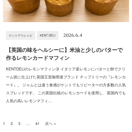
2026.6.4
ケントデリレシピ
KENT DELI
【英国の味をヘルシーに】米油と少しのバターで
作るレモンカードマフィン
KENTDELIのレモンマフィン🍋 イタリア産レモンにバターと卵でクリ
ーム状に仕上げた英国王室御用達ブランド チップトリーの『レモンカ
ード』。 ジャムとは違う食感がケントでもリピーターの方多数の人気
スプレッドです。 この英国伝統のレモンカードを使用し、英国内でも
人気の高いレモンマフィ…
1
2
3
…
41
次へ »