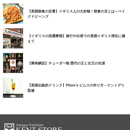
【英国朝食の定番】イギリス人の大好物！朝食の豆とは～ベイ
クドビーンズ
【イギリスの洗濯事情】旅行や出張での長期イギリス滞在に備
えて
【簡単解説】チューダー朝 歴代の王と女王の生涯
【英国伝統的ドリンク】Pimm’s ピムスの作り方－ケントデリ
監修