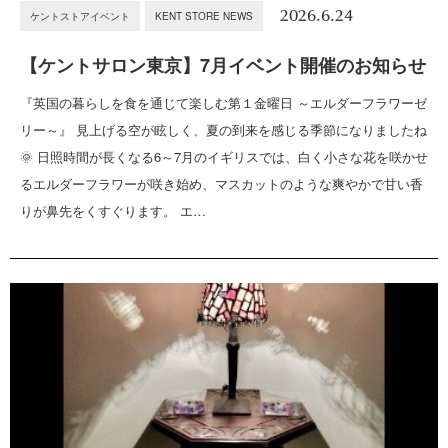
2026.6.24
ケントストアイベント
KENT STORE NEWS
【ケントサロン東京】7月イベント開催のお知らせ
『英国の暮らしを食を通じて楽しむ第１金曜日 ～エルダーフラワーゼ
リー～』 見上げる空が眩しく、夏の到来を感じる季節になりましたね
🌞 日照時間が長くなる6～7月のイギリスでは、白く小さな花を咲かせ
るエルダーフラワーが咲き始め、マスカットのような爽やかで甘い香
りが鼻先をくすぐります。 エ…