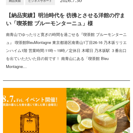
2026.7.30
納品実績
ビジネスサポート
【納品実績】明治時代を 彷彿とさせる洋館の佇ま
い「喫茶館 ブルーモンターニュ」様
南青山でゆったりと寛ぎの時間を過ごせる『喫茶館 ブルーモンターニ
ュ』 喫茶館BleuMontagne 東京都港区南青山1丁目26-16 乃木坂リリエ
ンハイム1階 営業時間:11時～19時／定休日 木曜日 乃木坂駅 ３番出口
を出ていただいた目の前です！ 南青山にある「喫茶館 Bleu
Montagne…