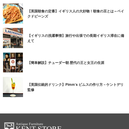
【英国朝食の定番】イギリス人の大好物！朝食の豆とは～ベイ
クドビーンズ
【イギリスの洗濯事情】旅行や出張での長期イギリス滞在に備
えて
【簡単解説】チューダー朝 歴代の王と女王の生涯
【英国伝統的ドリンク】Pimm’s ピムスの作り方－ケントデリ
監修