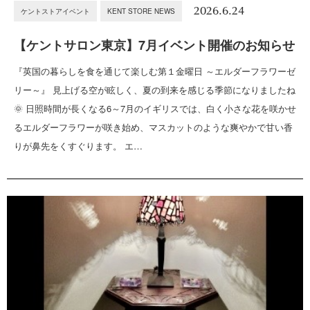
2026.6.24
ケントストアイベント
KENT STORE NEWS
【ケントサロン東京】7月イベント開催のお知らせ
『英国の暮らしを食を通じて楽しむ第１金曜日 ～エルダーフラワーゼ
リー～』 見上げる空が眩しく、夏の到来を感じる季節になりましたね
🌞 日照時間が長くなる6～7月のイギリスでは、白く小さな花を咲かせ
るエルダーフラワーが咲き始め、マスカットのような爽やかで甘い香
りが鼻先をくすぐります。 エ…