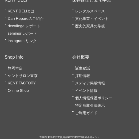
KENT DELIとは
レンタルスペース
Dan Repardのご紹介
文化事業・イベント
decollege レポート
歴史的家具の修復
seminor レポート
instagram リンク
Shop Info
会社概要
静岡本店
誕生秘話
ケントサロン東京
採用情報
KENT FACTORY
メディア掲載情報
Online Shop
イベント情報
個人情報保護ポリシー
特定商取引法表示
ご利用ガイド
古物商 東京都公安委員会303321102267株式会社ケント