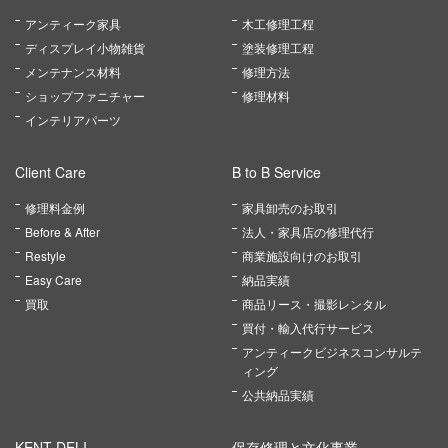
アンティーク家具
木工修理工程
ディスプレイ小物雑貨
塗装修理工程
メンテナンス材料
修理方法
ショップファニチャー
修理材料
インテリアパーツ
Client Care
B to B Service
修理料金例
家具卸売のお取引
Before & After
法人・家具店の修理代行
Restyle
商業施設向けのお取引
Easy Care
納品実績
買取
商品リース・撮影レンタル
買付・輸入代行サービス
アンティークビジネスコンサルテ
ィング
公共納品実績
KENT DELI
保存修理と文化事業