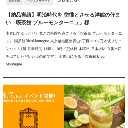
2026.7.30
納品実績
ビジネスサポート
【納品実績】明治時代を 彷彿とさせる洋館の佇ま
い「喫茶館 ブルーモンターニュ」様
南青山でゆったりと寛ぎの時間を過ごせる『喫茶館 ブルーモンターニ
ュ』 喫茶館BleuMontagne 東京都港区南青山1丁目26-16 乃木坂リリエ
ンハイム1階 営業時間:11時～19時／定休日 木曜日 乃木坂駅 ３番出口
を出ていただいた目の前です！ 南青山にある「喫茶館 Bleu
Montagne…