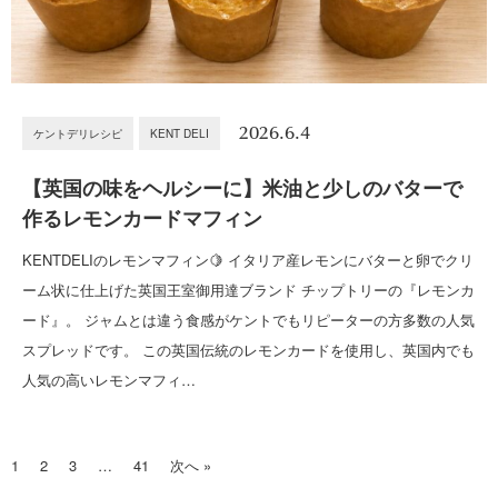
2026.6.4
ケントデリレシピ
KENT DELI
【英国の味をヘルシーに】米油と少しのバターで
作るレモンカードマフィン
KENTDELIのレモンマフィン🍋 イタリア産レモンにバターと卵でクリ
ーム状に仕上げた英国王室御用達ブランド チップトリーの『レモンカ
ード』。 ジャムとは違う食感がケントでもリピーターの方多数の人気
スプレッドです。 この英国伝統のレモンカードを使用し、英国内でも
人気の高いレモンマフィ…
1
2
3
…
41
次へ »