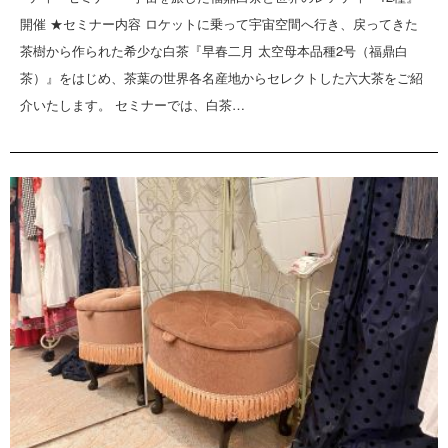
開催 ★セミナー内容 ロケットに乗って宇宙空間へ行き、戻ってきた
茶樹から作られた希少な白茶『早春二月 太空母本品種2号（福鼎白
茶）』をはじめ、茶葉の世界各名産地からセレクトした六大茶をご紹
介いたします。 セミナーでは、白茶…