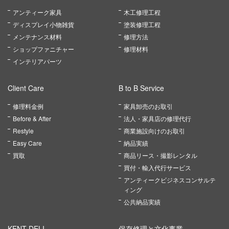
アンティーク家具
木工修理工程
ディスプレイ小物雑貨
塗装修理工程
メンテナンス材料
修理方法
ショップファニチャー
修理材料
インテリアパーツ
Client Care
B to B Service
修理料金例
家具卸売のお取引
Before & After
法人・家具店の修理代行
Restyle
商業施設向けのお取引
Easy Care
納品実績
買取
商品リース・撮影レンタル
買付・輸入代行サービス
アンティークビジネスコンサルテ
ィング
公共納品実績
KENT DELI
保存修理と文化事業