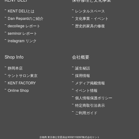
KENT DELIとは
レンタルスペース
Dan Repardのご紹介
文化事業・イベント
decollege レポート
歴史的家具の修復
seminor レポート
instagram リンク
Shop Info
会社概要
静岡本店
誕生秘話
ケントサロン東京
採用情報
KENT FACTORY
メディア掲載情報
Online Shop
イベント情報
個人情報保護ポリシー
特定商取引法表示
ご利用ガイド
古物商 東京都公安委員会303321102267株式会社ケント