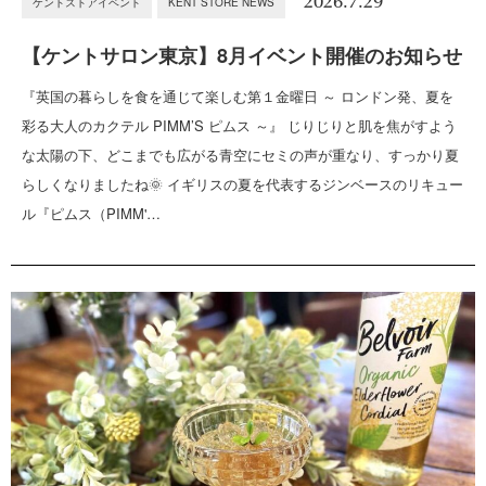
2026.7.29
ケントストアイベント
KENT STORE NEWS
【ケントサロン東京】8月イベント開催のお知らせ
『英国の暮らしを食を通じて楽しむ第１金曜日 ～ ロンドン発、夏を
彩る大人のカクテル PIMM’S ピムス ～』 じりじりと肌を焦がすよう
な太陽の下、どこまでも広がる青空にセミの声が重なり、すっかり夏
らしくなりましたね🌞 イギリスの夏を代表するジンベースのリキュー
ル『ピムス（PIMM'…