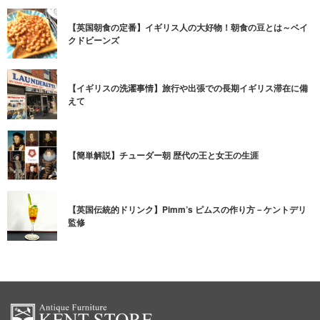
【英国朝食の定番】イギリス人の大好物！朝食の豆とは～ベイ
クドビーンズ
【イギリスの洗濯事情】旅行や出張での長期イギリス滞在に備
えて
【簡単解説】チューダー朝 歴代の王と女王の生涯
【英国伝統的ドリンク】Pimm’s ピムスの作り方－ケントデリ
監修