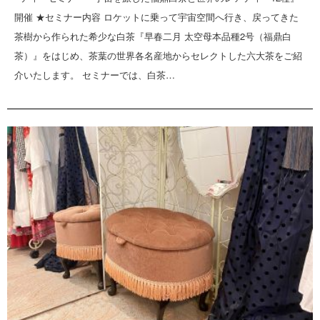
開催 ★セミナー内容 ロケットに乗って宇宙空間へ行き、戻ってきた
茶樹から作られた希少な白茶『早春二月 太空母本品種2号（福鼎白
茶）』をはじめ、茶葉の世界各名産地からセレクトした六大茶をご紹
介いたします。 セミナーでは、白茶…