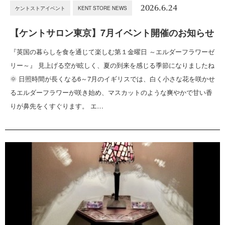
2026.6.24
ケントストアイベント
KENT STORE NEWS
【ケントサロン東京】7月イベント開催のお知らせ
『英国の暮らしを食を通じて楽しむ第１金曜日 ～エルダーフラワーゼ
リー～』 見上げる空が眩しく、夏の到来を感じる季節になりましたね
🌞 日照時間が長くなる6～7月のイギリスでは、白く小さな花を咲かせ
るエルダーフラワーが咲き始め、マスカットのような爽やかで甘い香
りが鼻先をくすぐります。 エ…