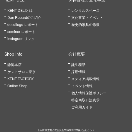
KENT DELIとは
レンタルスペース
Dan Repardのご紹介
文化事業・イベント
decollege レポート
歴史的家具の修復
seminor レポート
instagram リンク
Shop Info
会社概要
静岡本店
誕生秘話
ケントサロン東京
採用情報
KENT FACTORY
メディア掲載情報
Online Shop
イベント情報
個人情報保護ポリシー
特定商取引法表示
ご利用ガイド
古物商 東京都公安委員会303321102267株式会社ケント