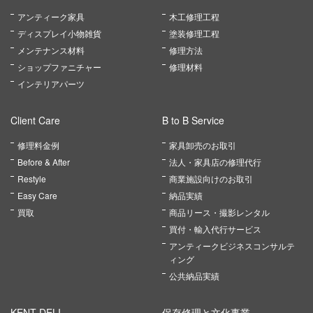
アンティーク家具
木工修理工程
ディスプレイ小物雑貨
塗装修理工程
メンテナンス材料
修理方法
ショップファニチャー
修理材料
インテリアパーツ
Client Care
B to B Service
修理料金例
家具卸売のお取引
Before & After
法人・家具店の修理代行
Restyle
商業施設向けのお取引
Easy Care
納品実績
買取
商品リース・撮影レンタル
買付・輸入代行サービス
アンティークビジネスコンサルテ
ィング
公共納品実績
KENT DELI
保存修理と文化事業