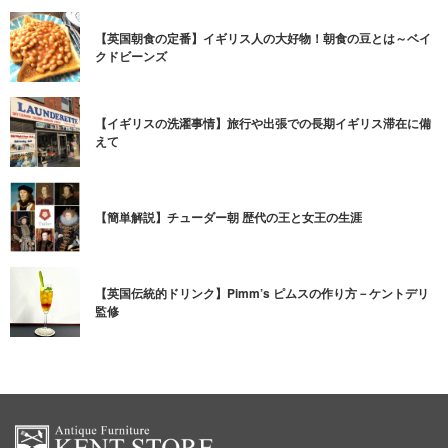
【英国朝食の定番】イギリス人の大好物！朝食の豆とは～ベイ
クドビーンズ
【イギリスの洗濯事情】旅行や出張での長期イギリス滞在に備
えて
【簡単解説】チューダー朝 歴代の王と女王の生涯
【英国伝統的ドリンク】Pimm’s ピムスの作り方－ケントデリ
監修