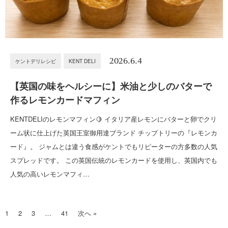
2026.6.4
ケントデリレシピ
KENT DELI
【英国の味をヘルシーに】米油と少しのバターで
作るレモンカードマフィン
KENTDELIのレモンマフィン🍋 イタリア産レモンにバターと卵でクリ
ーム状に仕上げた英国王室御用達ブランド チップトリーの『レモンカ
ード』。 ジャムとは違う食感がケントでもリピーターの方多数の人気
スプレッドです。 この英国伝統のレモンカードを使用し、英国内でも
人気の高いレモンマフィ…
1
2
3
…
41
次へ »