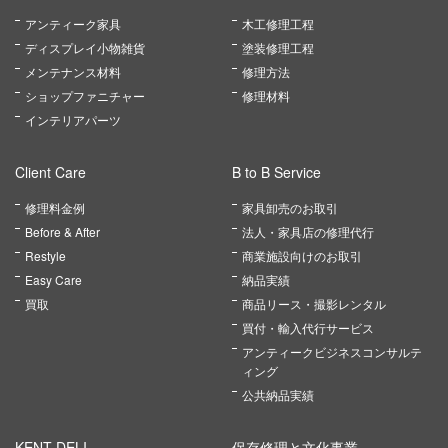
アンティーク家具
木工修理工程
ディスプレイ小物雑貨
塗装修理工程
メンテナンス材料
修理方法
ショップファニチャー
修理材料
インテリアパーツ
Client Care
B to B Service
修理料金例
家具卸売のお取引
Before & After
法人・家具店の修理代行
Restyle
商業施設向けのお取引
Easy Care
納品実績
買取
商品リース・撮影レンタル
買付・輸入代行サービス
アンティークビジネスコンサルテ
ィング
公共納品実績
KENT DELI
保存修理と文化事業