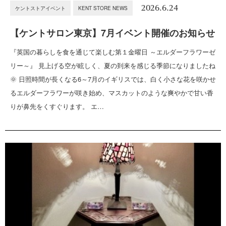
2026.6.24
ケントストアイベント
KENT STORE NEWS
【ケントサロン東京】7月イベント開催のお知らせ
『英国の暮らしを食を通じて楽しむ第１金曜日 ～エルダーフラワーゼ
リー～』 見上げる空が眩しく、夏の到来を感じる季節になりましたね
🌞 日照時間が長くなる6～7月のイギリスでは、白く小さな花を咲かせ
るエルダーフラワーが咲き始め、マスカットのような爽やかで甘い香
りが鼻先をくすぐります。 エ…