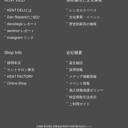
KENT DELIとは
レンタルスペース
Dan Repardのご紹介
文化事業・イベント
decollege レポート
歴史的家具の修復
seminor レポート
instagram リンク
Shop Info
会社概要
静岡本店
誕生秘話
ケントサロン東京
採用情報
KENT FACTORY
メディア掲載情報
Online Shop
イベント情報
個人情報保護ポリシー
特定商取引法表示
ご利用ガイド
古物商 東京都公安委員会303321102267株式会社ケント