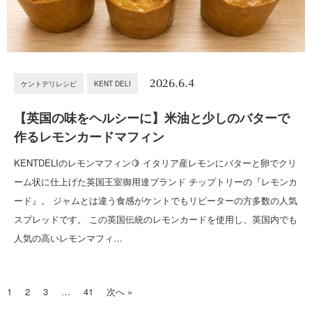
2026.6.4
ケントデリレシピ
KENT DELI
【英国の味をヘルシーに】米油と少しのバターで
作るレモンカードマフィン
KENTDELIのレモンマフィン🍋 イタリア産レモンにバターと卵でクリ
ーム状に仕上げた英国王室御用達ブランド チップトリーの『レモンカ
ード』。 ジャムとは違う食感がケントでもリピーターの方多数の人気
スプレッドです。 この英国伝統のレモンカードを使用し、英国内でも
人気の高いレモンマフィ…
1
2
3
…
41
次へ »