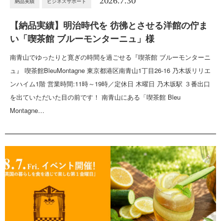
2026.7.30
納品実績
ビジネスサポート
【納品実績】明治時代を 彷彿とさせる洋館の佇ま
い「喫茶館 ブルーモンターニュ」様
南青山でゆったりと寛ぎの時間を過ごせる『喫茶館 ブルーモンターニ
ュ』 喫茶館BleuMontagne 東京都港区南青山1丁目26-16 乃木坂リリエ
ンハイム1階 営業時間:11時～19時／定休日 木曜日 乃木坂駅 ３番出口
を出ていただいた目の前です！ 南青山にある「喫茶館 Bleu
Montagne…