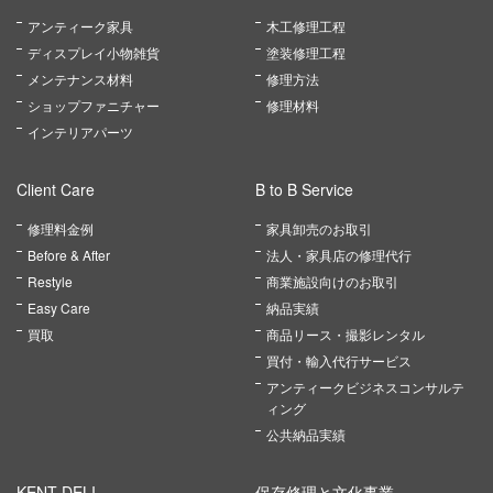
アンティーク家具
木工修理工程
ディスプレイ小物雑貨
塗装修理工程
メンテナンス材料
修理方法
ショップファニチャー
修理材料
インテリアパーツ
Client Care
B to B Service
修理料金例
家具卸売のお取引
Before & After
法人・家具店の修理代行
Restyle
商業施設向けのお取引
Easy Care
納品実績
買取
商品リース・撮影レンタル
買付・輸入代行サービス
アンティークビジネスコンサルテ
ィング
公共納品実績
KENT DELI
保存修理と文化事業