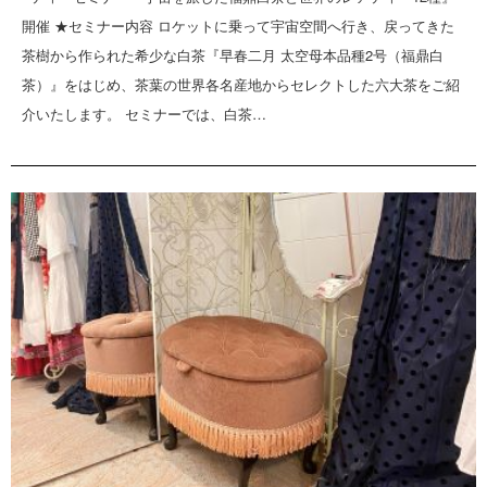
開催 ★セミナー内容 ロケットに乗って宇宙空間へ行き、戻ってきた
茶樹から作られた希少な白茶『早春二月 太空母本品種2号（福鼎白
茶）』をはじめ、茶葉の世界各名産地からセレクトした六大茶をご紹
介いたします。 セミナーでは、白茶…