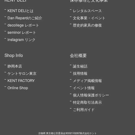
KENT DELIとは
レンタルスペース
Dan Repardのご紹介
文化事業・イベント
decollege レポート
歴史的家具の修復
seminor レポート
instagram リンク
Shop Info
会社概要
静岡本店
誕生秘話
ケントサロン東京
採用情報
KENT FACTORY
メディア掲載情報
Online Shop
イベント情報
個人情報保護ポリシー
特定商取引法表示
ご利用ガイド
古物商 東京都公安委員会303321102267株式会社ケント