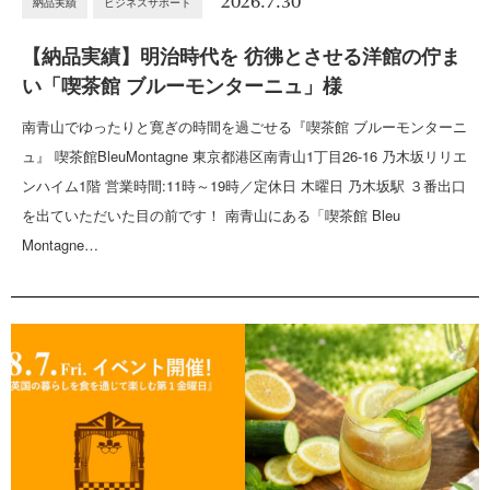
2026.7.30
納品実績
ビジネスサポート
【納品実績】明治時代を 彷彿とさせる洋館の佇ま
い「喫茶館 ブルーモンターニュ」様
南青山でゆったりと寛ぎの時間を過ごせる『喫茶館 ブルーモンターニ
ュ』 喫茶館BleuMontagne 東京都港区南青山1丁目26-16 乃木坂リリエ
ンハイム1階 営業時間:11時～19時／定休日 木曜日 乃木坂駅 ３番出口
を出ていただいた目の前です！ 南青山にある「喫茶館 Bleu
Montagne…