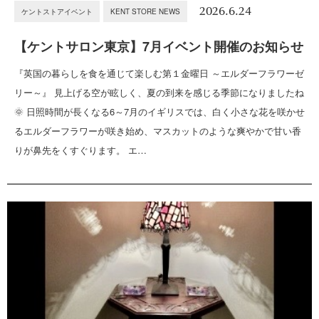
2026.6.24
ケントストアイベント
KENT STORE NEWS
【ケントサロン東京】7月イベント開催のお知らせ
『英国の暮らしを食を通じて楽しむ第１金曜日 ～エルダーフラワーゼ
リー～』 見上げる空が眩しく、夏の到来を感じる季節になりましたね
🌞 日照時間が長くなる6～7月のイギリスでは、白く小さな花を咲かせ
るエルダーフラワーが咲き始め、マスカットのような爽やかで甘い香
りが鼻先をくすぐります。 エ…