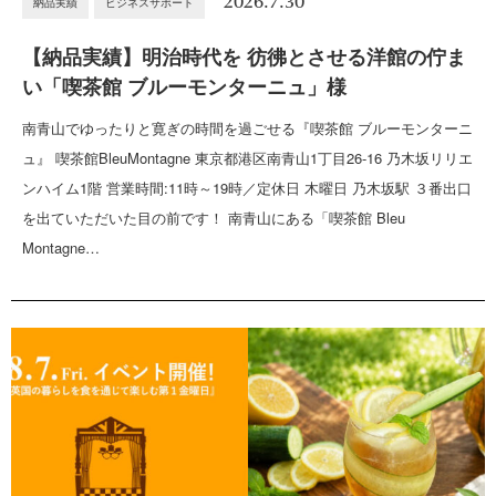
2026.7.30
納品実績
ビジネスサポート
【納品実績】明治時代を 彷彿とさせる洋館の佇ま
い「喫茶館 ブルーモンターニュ」様
南青山でゆったりと寛ぎの時間を過ごせる『喫茶館 ブルーモンターニ
ュ』 喫茶館BleuMontagne 東京都港区南青山1丁目26-16 乃木坂リリエ
ンハイム1階 営業時間:11時～19時／定休日 木曜日 乃木坂駅 ３番出口
を出ていただいた目の前です！ 南青山にある「喫茶館 Bleu
Montagne…