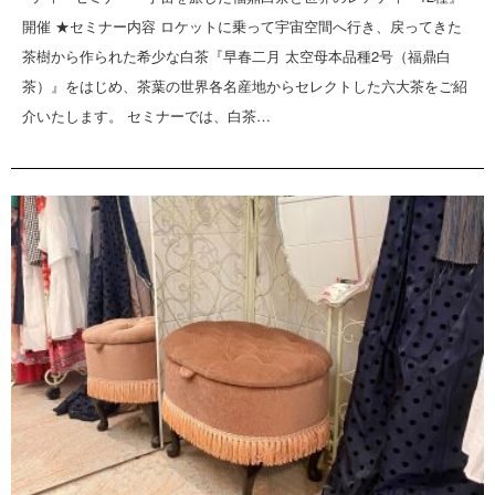
開催 ★セミナー内容 ロケットに乗って宇宙空間へ行き、戻ってきた
茶樹から作られた希少な白茶『早春二月 太空母本品種2号（福鼎白
茶）』をはじめ、茶葉の世界各名産地からセレクトした六大茶をご紹
介いたします。 セミナーでは、白茶…