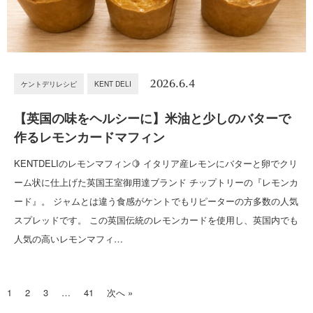
2026.6.4
ケントデリレシピ
KENT DELI
【英国の味をヘルシーに】米油と少しのバターで
作るレモンカードマフィン
KENTDELIのレモンマフィン🍋 イタリア産レモンにバターと卵でクリ
ーム状に仕上げた英国王室御用達ブランド チップトリーの『レモンカ
ード』。 ジャムとは違う食感がケントでもリピーターの方多数の人気
スプレッドです。 この英国伝統のレモンカードを使用し、英国内でも
人気の高いレモンマフィ…
1
2
3
…
41
次へ »