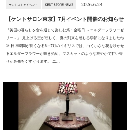
2026.6.24
ケントストアイベント
KENT STORE NEWS
【ケントサロン東京】7月イベント開催のお知らせ
『英国の暮らしを食を通じて楽しむ第１金曜日 ～エルダーフラワーゼ
リー～』 見上げる空が眩しく、夏の到来を感じる季節になりましたね
🌞 日照時間が長くなる6～7月のイギリスでは、白く小さな花を咲かせ
るエルダーフラワーが咲き始め、マスカットのような爽やかで甘い香
りが鼻先をくすぐります。 エ…