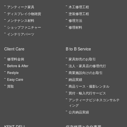
アンティーク家具
木工修理工程
ディスプレイ小物雑貨
塗装修理工程
メンテナンス材料
修理方法
ショップファニチャー
修理材料
インテリアパーツ
Client Care
B to B Service
修理料金例
家具卸売のお取引
Before & After
法人・家具店の修理代行
Restyle
商業施設向けのお取引
Easy Care
納品実績
買取
商品リース・撮影レンタル
買付・輸入代行サービス
アンティークビジネスコンサルテ
ィング
公共納品実績
KENT DELI
保存修理と文化事業