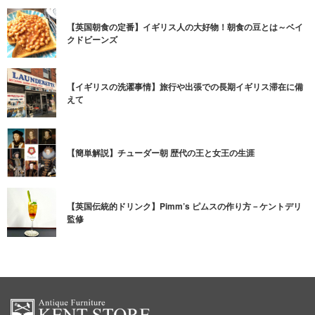
【英国朝食の定番】イギリス人の大好物！朝食の豆とは～ベイ
クドビーンズ
【イギリスの洗濯事情】旅行や出張での長期イギリス滞在に備
えて
【簡単解説】チューダー朝 歴代の王と女王の生涯
【英国伝統的ドリンク】Pimm’s ピムスの作り方－ケントデリ
監修