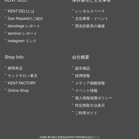
KENT DELIとは
レンタルスペース
Dan Repardのご紹介
文化事業・イベント
decollege レポート
歴史的家具の修復
seminor レポート
instagram リンク
Shop Info
会社概要
静岡本店
誕生秘話
ケントサロン東京
採用情報
KENT FACTORY
メディア掲載情報
Online Shop
イベント情報
個人情報保護ポリシー
特定商取引法表示
ご利用ガイド
古物商 東京都公安委員会303321102267株式会社ケント