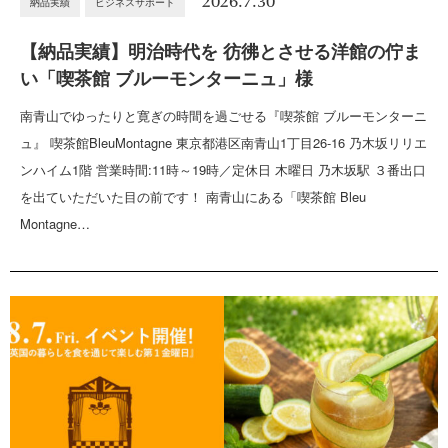
2026.7.30
納品実績
ビジネスサポート
【納品実績】明治時代を 彷彿とさせる洋館の佇ま
い「喫茶館 ブルーモンターニュ」様
南青山でゆったりと寛ぎの時間を過ごせる『喫茶館 ブルーモンターニ
ュ』 喫茶館BleuMontagne 東京都港区南青山1丁目26-16 乃木坂リリエ
ンハイム1階 営業時間:11時～19時／定休日 木曜日 乃木坂駅 ３番出口
を出ていただいた目の前です！ 南青山にある「喫茶館 Bleu
Montagne…