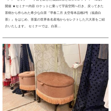
開催 ★セミナー内容 ロケットに乗って宇宙空間へ行き、戻ってきた
茶樹から作られた希少な白茶『早春二月 太空母本品種2号（福鼎白
茶）』をはじめ、茶葉の世界各名産地からセレクトした六大茶をご紹
介いたします。 セミナーでは、白茶…