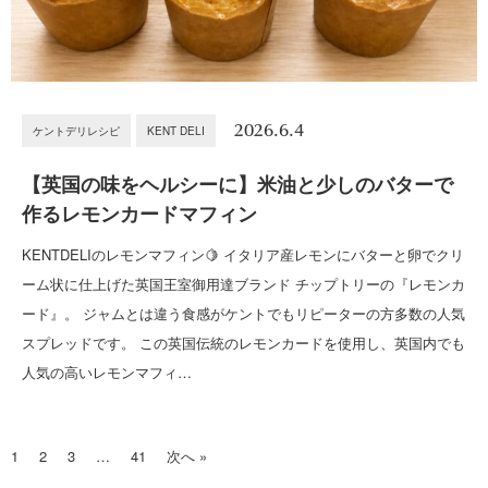
2026.6.4
ケントデリレシピ
KENT DELI
【英国の味をヘルシーに】米油と少しのバターで
作るレモンカードマフィン
KENTDELIのレモンマフィン🍋 イタリア産レモンにバターと卵でクリ
ーム状に仕上げた英国王室御用達ブランド チップトリーの『レモンカ
ード』。 ジャムとは違う食感がケントでもリピーターの方多数の人気
スプレッドです。 この英国伝統のレモンカードを使用し、英国内でも
人気の高いレモンマフィ…
1
2
3
…
41
次へ »