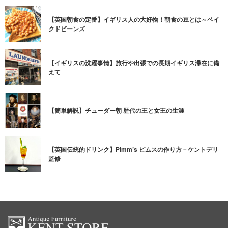
【英国朝食の定番】イギリス人の大好物！朝食の豆とは～ベイ
クドビーンズ
【イギリスの洗濯事情】旅行や出張での長期イギリス滞在に備
えて
【簡単解説】チューダー朝 歴代の王と女王の生涯
【英国伝統的ドリンク】Pimm’s ピムスの作り方－ケントデリ
監修