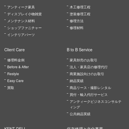
アンティーク家具
木工修理工程
ディスプレイ小物雑貨
塗装修理工程
メンテナンス材料
修理方法
ショップファニチャー
修理材料
インテリアパーツ
Client Care
B to B Service
修理料金例
家具卸売のお取引
Before & After
法人・家具店の修理代行
Restyle
商業施設向けのお取引
Easy Care
納品実績
買取
商品リース・撮影レンタル
買付・輸入代行サービス
アンティークビジネスコンサルテ
ィング
公共納品実績
KENT DELI
保存修理と文化事業