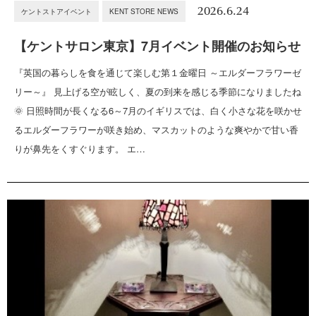
2026.6.24
ケントストアイベント
KENT STORE NEWS
【ケントサロン東京】7月イベント開催のお知らせ
『英国の暮らしを食を通じて楽しむ第１金曜日 ～エルダーフラワーゼ
リー～』 見上げる空が眩しく、夏の到来を感じる季節になりましたね
🌞 日照時間が長くなる6～7月のイギリスでは、白く小さな花を咲かせ
るエルダーフラワーが咲き始め、マスカットのような爽やかで甘い香
りが鼻先をくすぐります。 エ…