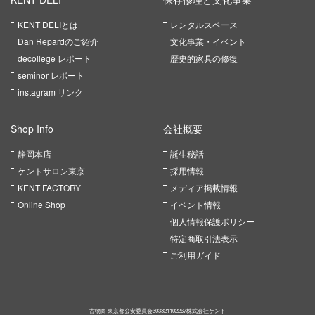
KENT DELIとは
レンタルスペース
Dan Repardのご紹介
文化事業・イベント
decollege レポート
歴史的家具の修復
seminor レポート
instagram リンク
Shop Info
会社概要
静岡本店
誕生秘話
ケントサロン東京
採用情報
KENT FACTORY
メディア掲載情報
Online Shop
イベント情報
個人情報保護ポリシー
特定商取引法表示
ご利用ガイド
古物商 東京都公安委員会303321102267株式会社ケント