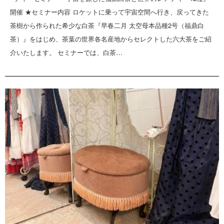
開催 ★セミナー内容 ロケットに乗って宇宙空間へ行き、戻ってきた
茶樹から作られた希少な白茶『早春二月 太空母本品種2号（福鼎白
茶）』をはじめ、茶葉の世界各名産地からセレクトした六大茶をご紹
介いたします。 セミナーでは、白茶…