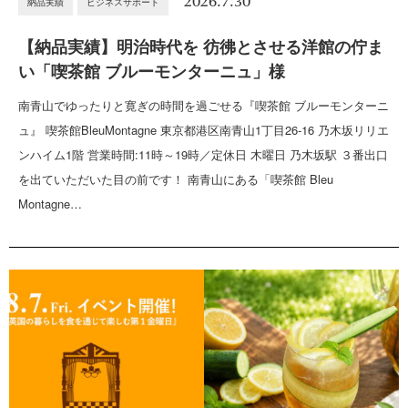
2026.7.30
納品実績
ビジネスサポート
【納品実績】明治時代を 彷彿とさせる洋館の佇ま
い「喫茶館 ブルーモンターニュ」様
南青山でゆったりと寛ぎの時間を過ごせる『喫茶館 ブルーモンターニ
ュ』 喫茶館BleuMontagne 東京都港区南青山1丁目26-16 乃木坂リリエ
ンハイム1階 営業時間:11時～19時／定休日 木曜日 乃木坂駅 ３番出口
を出ていただいた目の前です！ 南青山にある「喫茶館 Bleu
Montagne…