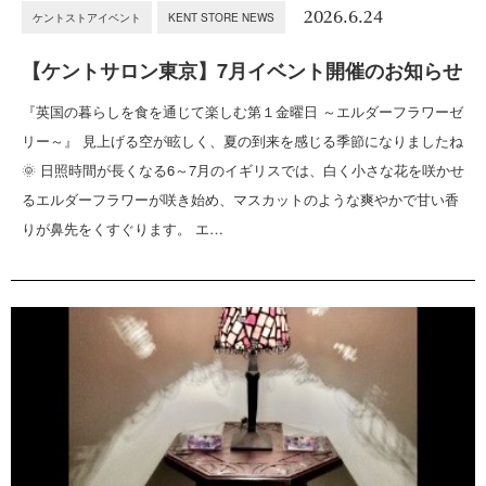
2026.6.24
ケントストアイベント
KENT STORE NEWS
【ケントサロン東京】7月イベント開催のお知らせ
『英国の暮らしを食を通じて楽しむ第１金曜日 ～エルダーフラワーゼ
リー～』 見上げる空が眩しく、夏の到来を感じる季節になりましたね
🌞 日照時間が長くなる6～7月のイギリスでは、白く小さな花を咲かせ
るエルダーフラワーが咲き始め、マスカットのような爽やかで甘い香
りが鼻先をくすぐります。 エ…