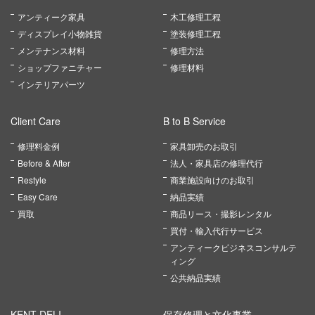
アンティーク家具
木工修理工程
ディスプレイ小物雑貨
塗装修理工程
メンテナンス材料
修理方法
ショップファニチャー
修理材料
インテリアパーツ
Client Care
B to B Service
修理料金例
家具卸売のお取引
Before & After
法人・家具店の修理代行
Restyle
商業施設向けのお取引
Easy Care
納品実績
買取
商品リース・撮影レンタル
買付・輸入代行サービス
アンティークビジネスコンサルテ
ィング
公共納品実績
KENT DELI
保存修理と文化事業