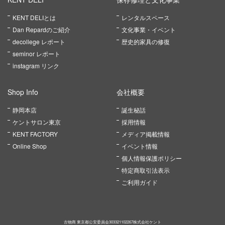
KENT DELIとは
レンタルスペース
Dan Repardのご紹介
文化事業・イベント
decollege レポート
歴史的家具の修復
seminor レポート
instagram リンク
Shop Info
会社概要
静岡本店
誕生秘話
ケントサロン東京
採用情報
KENT FACTORY
メディア掲載情報
Online Shop
イベント情報
個人情報保護ポリシー
特定商取引法表示
ご利用ガイド
古物商 東京都公安委員会303321102267株式会社ケント