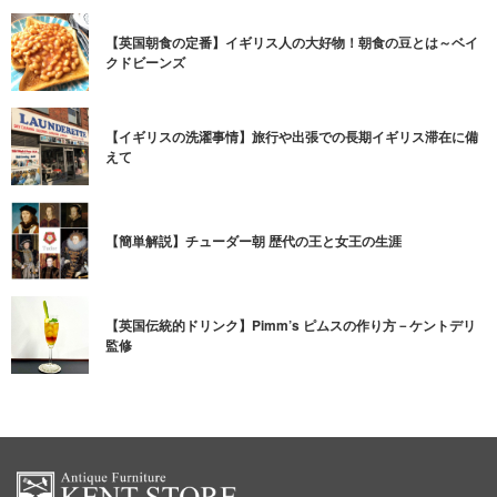
【英国朝食の定番】イギリス人の大好物！朝食の豆とは～ベイ
クドビーンズ
【イギリスの洗濯事情】旅行や出張での長期イギリス滞在に備
えて
【簡単解説】チューダー朝 歴代の王と女王の生涯
【英国伝統的ドリンク】Pimm’s ピムスの作り方－ケントデリ
監修