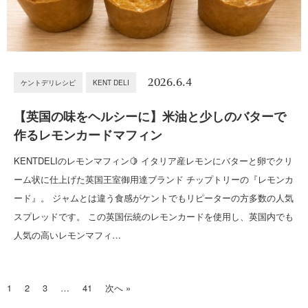
2026.6.4
ケントデリレシピ
KENT DELI
【英国の味をヘルシーに】米油と少しのバターで
作るレモンカードマフィン
KENTDELIのレモンマフィン🍋 イタリア産レモンにバターと卵でクリ
ーム状に仕上げた英国王室御用達ブランド チップトリーの『レモンカ
ード』。 ジャムとは違う食感がケントでもリピーターの方多数の人気
スプレッドです。 この英国伝統のレモンカードを使用し、英国内でも
人気の高いレモンマフィ…
1
2
3
…
41
次へ »