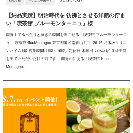
2026.7.30
納品実績
ビジネスサポート
【納品実績】明治時代を 彷彿とさせる洋館の佇ま
い「喫茶館 ブルーモンターニュ」様
南青山でゆったりと寛ぎの時間を過ごせる『喫茶館 ブルーモンターニ
ュ』 喫茶館BleuMontagne 東京都港区南青山1丁目26-16 乃木坂リリエ
ンハイム1階 営業時間:11時～19時／定休日 木曜日 乃木坂駅 ３番出口
を出ていただいた目の前です！ 南青山にある「喫茶館 Bleu
Montagne…