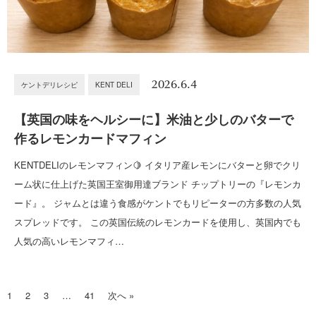
2026.6.4
ケントデリレシピ
KENT DELI
【英国の味をヘルシーに】米油と少しのバターで
作るレモンカードマフィン
KENTDELIのレモンマフィン🍋 イタリア産レモンにバターと卵でクリ
ーム状に仕上げた英国王室御用達ブランド チップトリーの『レモンカ
ード』。 ジャムとは違う食感がケントでもリピーターの方多数の人気
スプレッドです。 この英国伝統のレモンカードを使用し、英国内でも
人気の高いレモンマフィ…
1
2
3
…
41
次へ »