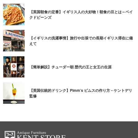
【英国朝食の定番】イギリス人の大好物！朝食の豆とは～ベイ
クドビーンズ
【イギリスの洗濯事情】旅行や出張での長期イギリス滞在に備
えて
【簡単解説】チューダー朝 歴代の王と女王の生涯
【英国伝統的ドリンク】Pimm’s ピムスの作り方－ケントデリ
監修