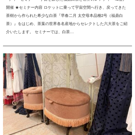
開催 ★セミナー内容 ロケットに乗って宇宙空間へ行き、戻ってきた
茶樹から作られた希少な白茶『早春二月 太空母本品種2号（福鼎白
茶）』をはじめ、茶葉の世界各名産地からセレクトした六大茶をご紹
介いたします。 セミナーでは、白茶…