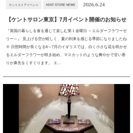
2026.6.24
ケントストアイベント
KENT STORE NEWS
【ケントサロン東京】7月イベント開催のお知らせ
『英国の暮らしを食を通じて楽しむ第１金曜日 ～エルダーフラワーゼ
リー～』 見上げる空が眩しく、夏の到来を感じる季節になりましたね
🌞 日照時間が長くなる6～7月のイギリスでは、白く小さな花を咲かせ
るエルダーフラワーが咲き始め、マスカットのような爽やかで甘い香
りが鼻先をくすぐります。 エ…