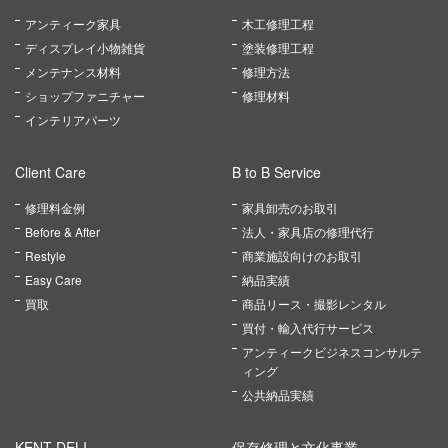
アンティーク家具
木工修理工程
ディスプレイ小物雑貨
塗装修理工程
メンテナンス材料
修理方法
ショップファニチャー
修理材料
インテリアパーツ
Client Care
B to B Service
修理料金例
家具卸売のお取引
Before & After
法人・家具店の修理代行
Restyle
商業施設向けのお取引
Easy Care
納品実績
買取
商品リース・撮影レンタル
買付・輸入代行サービス
アンティークビジネスコンサルテ
ィング
公共納品実績
KENT DELI
保存修理と文化事業