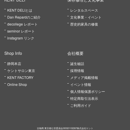
KENT DELIとは
レンタルスペース
Dan Repardのご紹介
文化事業・イベント
decollege レポート
歴史的家具の修復
seminor レポート
instagram リンク
Shop Info
会社概要
静岡本店
誕生秘話
ケントサロン東京
採用情報
KENT FACTORY
メディア掲載情報
Online Shop
イベント情報
個人情報保護ポリシー
特定商取引法表示
ご利用ガイド
古物商 東京都公安委員会303321102267株式会社ケント