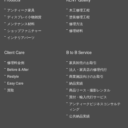
アンティーク家具
木工修理工程
ディスプレイ小物雑貨
塗装修理工程
メンテナンス材料
修理方法
ショップファニチャー
修理材料
インテリアパーツ
Client Care
B to B Service
修理料金例
家具卸売のお取引
Before & After
法人・家具店の修理代行
Restyle
商業施設向けのお取引
Easy Care
納品実績
買取
商品リース・撮影レンタル
買付・輸入代行サービス
アンティークビジネスコンサルテ
ィング
公共納品実績