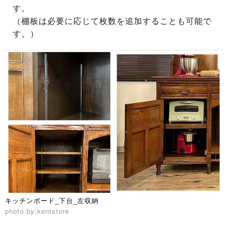
す。
（棚板は必要に応じて枚数を追加することも可能で
す。）
キッチンボード_下台_左収納
photo by:kentstore