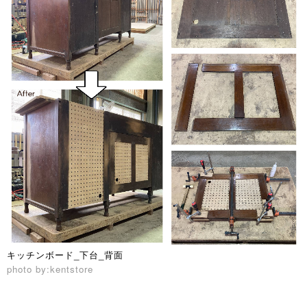
キッチンボード_下台_背面
photo by:kentstore