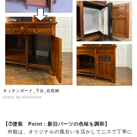
キッチンボード_下台_右収納
photo by:kentstore
【➆塗装 Point：新旧パーツの色味を調和】
外観は、オリジナルの風合いを活かしてニスで丁寧に