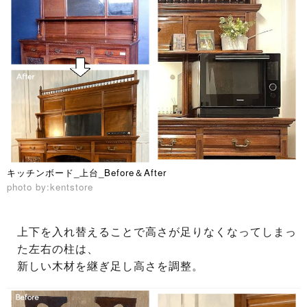
キッチンボード_上台_Before＆After
photo by:kentstore
上下を入れ替えることで高さが足りなくなってしまっ
た左右の柱は、
新しい木材を継ぎ足し高さを調整。