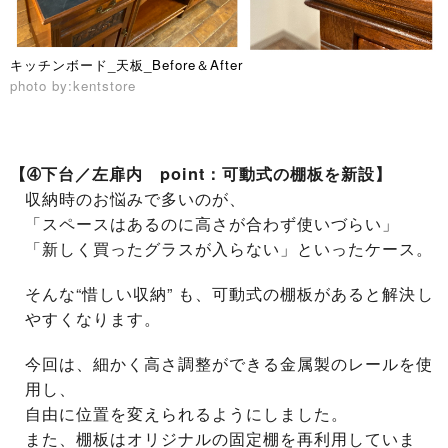
キッチンボード_天板_Before＆After
photo by:kentstore
【➃下台／左扉内 point：可動式の棚板を新設】
収納時のお悩みで多いのが、
「スペースはあるのに高さが合わず使いづらい」
「新しく買ったグラスが入らない」といったケース。
そんな“惜しい収納” も、
可動式の棚板
があると解決し
やすくなります。
今回は、細かく高さ調整ができる金属製のレールを使
用し、
自由に位置を変えられるようにしました。
また、棚板はオリジナルの固定棚を再利用していま