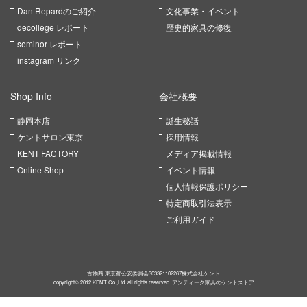
Dan Repardのご紹介
文化事業・イベント
decollege レポート
歴史的家具の修復
seminor レポート
instagram リンク
Shop Info
会社概要
静岡本店
誕生秘話
ケントサロン東京
採用情報
KENT FACTORY
メディア掲載情報
Online Shop
イベント情報
個人情報保護ポリシー
特定商取引法表示
ご利用ガイド
古物商 東京都公安委員会303321102267株式会社ケント
copyright© 2012 KENT Co.,Ltd. all rights reserved. アンティーク家具のケントストア