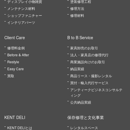
ディスプレイ小物雑貨
塗装修理工程
メンテナンス材料
修理方法
ショップファニチャー
修理材料
インテリアパーツ
Client Care
B to B Service
修理料金例
家具卸売のお取引
Before & After
法人・家具店の修理代行
Restyle
商業施設向けのお取引
Easy Care
納品実績
買取
商品リース・撮影レンタル
買付・輸入代行サービス
アンティークビジネスコンサルテ
ィング
公共納品実績
KENT DELI
保存修理と文化事業
KENT DELIとは
レンタルスペース