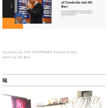
top photo by:THE SCOTSMAN Food & Drinks
photo by:AG Barr
味