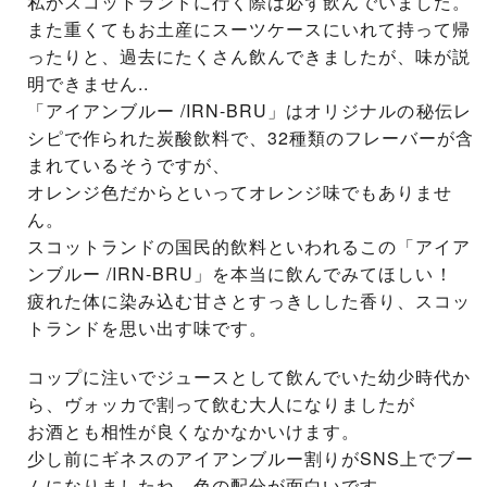
私がスコットランドに行く際は必ず飲んでいました。
また重くてもお土産にスーツケースにいれて持って帰
ったりと、過去にたくさん飲んできましたが、味が説
明できません..
「アイアンブルー /IRN-BRU」はオリジナルの秘伝レ
シピで作られた炭酸飲料で、32種類のフレーバーが含
まれているそうですが、
オレンジ色だからといってオレンジ味でもありませ
ん。
スコットランドの国民的飲料といわれるこの「アイア
ンブルー /IRN-BRU」を本当に飲んでみてほしい！
疲れた体に染み込む甘さとすっきしした香り、スコッ
トランドを思い出す味です。
コップに注いでジュースとして飲んでいた幼少時代か
ら、ヴォッカで割って飲む大人になりましたが
お酒とも相性が良くなかなかいけます。
少し前にギネスのアイアンブルー割りがSNS上でブー
ムになりましたね。色の配分が面白いです。