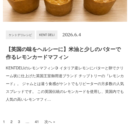
2026.6.4
ケントデリレシピ
KENT DELI
【英国の味をヘルシーに】米油と少しのバターで
作るレモンカードマフィン
KENTDELIのレモンマフィン🍋 イタリア産レモンにバターと卵でクリ
ーム状に仕上げた英国王室御用達ブランド チップトリーの『レモンカ
ード』。 ジャムとは違う食感がケントでもリピーターの方多数の人気
スプレッドです。 この英国伝統のレモンカードを使用し、英国内でも
人気の高いレモンマフィ…
1
2
3
…
41
次へ »