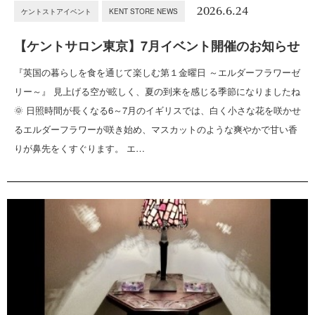
2026.6.24
ケントストアイベント
KENT STORE NEWS
【ケントサロン東京】7月イベント開催のお知らせ
『英国の暮らしを食を通じて楽しむ第１金曜日 ～エルダーフラワーゼ
リー～』 見上げる空が眩しく、夏の到来を感じる季節になりましたね
🌞 日照時間が長くなる6～7月のイギリスでは、白く小さな花を咲かせ
るエルダーフラワーが咲き始め、マスカットのような爽やかで甘い香
りが鼻先をくすぐります。 エ…