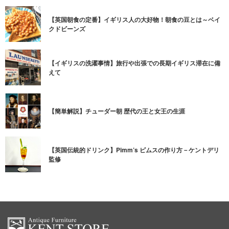
【英国朝食の定番】イギリス人の大好物！朝食の豆とは～ベイ
クドビーンズ
【イギリスの洗濯事情】旅行や出張での長期イギリス滞在に備
えて
【簡単解説】チューダー朝 歴代の王と女王の生涯
【英国伝統的ドリンク】Pimm’s ピムスの作り方－ケントデリ
監修