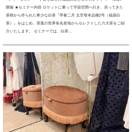
開催 ★セミナー内容 ロケットに乗って宇宙空間へ行き、戻ってきた
茶樹から作られた希少な白茶『早春二月 太空母本品種2号（福鼎白
茶）』をはじめ、茶葉の世界各名産地からセレクトした六大茶をご紹
介いたします。 セミナーでは、白茶…