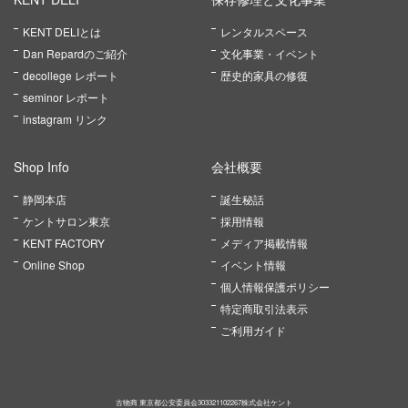
KENT DELIとは
レンタルスペース
Dan Repardのご紹介
文化事業・イベント
decollege レポート
歴史的家具の修復
seminor レポート
instagram リンク
Shop Info
会社概要
静岡本店
誕生秘話
ケントサロン東京
採用情報
KENT FACTORY
メディア掲載情報
Online Shop
イベント情報
個人情報保護ポリシー
特定商取引法表示
ご利用ガイド
古物商 東京都公安委員会303321102267株式会社ケント