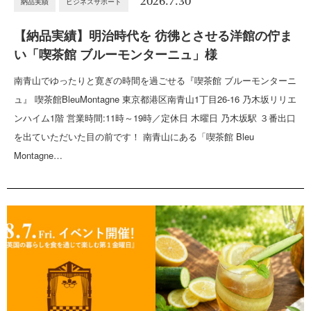
2026.7.30
納品実績
ビジネスサポート
【納品実績】明治時代を 彷彿とさせる洋館の佇ま
い「喫茶館 ブルーモンターニュ」様
南青山でゆったりと寛ぎの時間を過ごせる『喫茶館 ブルーモンターニ
ュ』 喫茶館BleuMontagne 東京都港区南青山1丁目26-16 乃木坂リリエ
ンハイム1階 営業時間:11時～19時／定休日 木曜日 乃木坂駅 ３番出口
を出ていただいた目の前です！ 南青山にある「喫茶館 Bleu
Montagne…