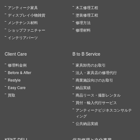
アンティーク家具
木工修理工程
ディスプレイ小物雑貨
塗装修理工程
メンテナンス材料
修理方法
ショップファニチャー
修理材料
インテリアパーツ
Client Care
B to B Service
修理料金例
家具卸売のお取引
Before & After
法人・家具店の修理代行
Restyle
商業施設向けのお取引
Easy Care
納品実績
買取
商品リース・撮影レンタル
買付・輸入代行サービス
アンティークビジネスコンサルテ
ィング
公共納品実績
KENT DELI
保存修理と文化事業