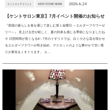
2026.6.24
ケントストアイベント
KENT STORE NEWS
【ケントサロン東京】7月イベント開催のお知らせ
『英国の暮らしを食を通じて楽しむ第１金曜日 ～エルダーフラワーゼ
リー～』 見上げる空が眩しく、夏の到来を感じる季節になりましたね
🌞 日照時間が長くなる6～7月のイギリスでは、白く小さな花を咲かせ
るエルダーフラワーが咲き始め、マスカットのような爽やかで甘い香
りが鼻先をくすぐります。 エ…