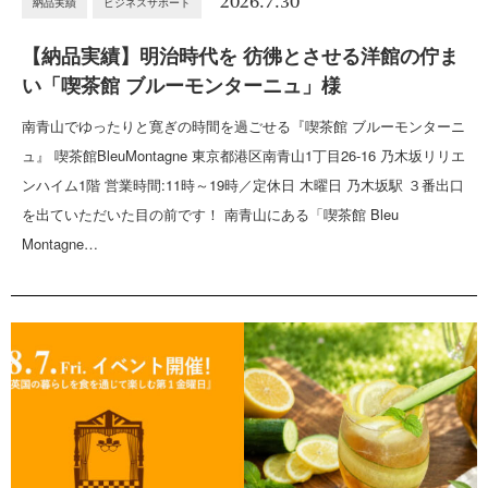
2026.7.30
納品実績
ビジネスサポート
【納品実績】明治時代を 彷彿とさせる洋館の佇ま
い「喫茶館 ブルーモンターニュ」様
南青山でゆったりと寛ぎの時間を過ごせる『喫茶館 ブルーモンターニ
ュ』 喫茶館BleuMontagne 東京都港区南青山1丁目26-16 乃木坂リリエ
ンハイム1階 営業時間:11時～19時／定休日 木曜日 乃木坂駅 ３番出口
を出ていただいた目の前です！ 南青山にある「喫茶館 Bleu
Montagne…