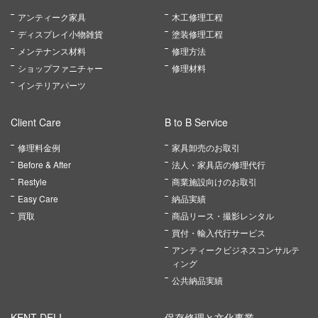
アンティーク家具
木工修理工程
ディスプレイ小物雑貨
塗装修理工程
メンテナンス材料
修理方法
ショップファニチャー
修理材料
インテリアパーツ
Client Care
B to B Service
修理料金例
家具卸売のお取引
Before & After
法人・家具店の修理代行
Restyle
商業施設向けのお取引
Easy Care
納品実績
買取
商品リース・撮影レンタル
買付・輸入代行サービス
アンティークビジネスコンサルテ
ィング
公共納品実績
KENT DELI
保存修理と文化事業