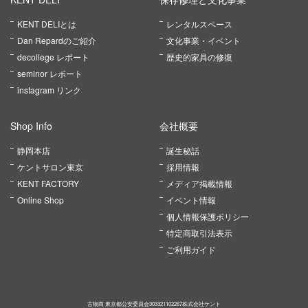
KENT DELIとは
レンタルスペース
Dan Repardのご紹介
文化事業・イベント
decollege レポート
歴史的家具の修復
seminor レポート
instagram リンク
Shop Info
会社概要
静岡本店
誕生秘話
ケントサロン東京
採用情報
KENT FACTORY
メディア掲載情報
Online Shop
イベント情報
個人情報保護ポリシー
特定商取引法表示
ご利用ガイド
古物商 東京都公安委員会303321102267株式会社ケント