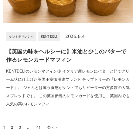
2026.6.4
ケントデリレシピ
KENT DELI
【英国の味をヘルシーに】米油と少しのバターで
作るレモンカードマフィン
KENTDELIのレモンマフィン🍋 イタリア産レモンにバターと卵でクリ
ーム状に仕上げた英国王室御用達ブランド チップトリーの『レモンカ
ード』。 ジャムとは違う食感がケントでもリピーターの方多数の人気
スプレッドです。 この英国伝統のレモンカードを使用し、英国内でも
人気の高いレモンマフィ…
1
2
3
…
41
次へ »