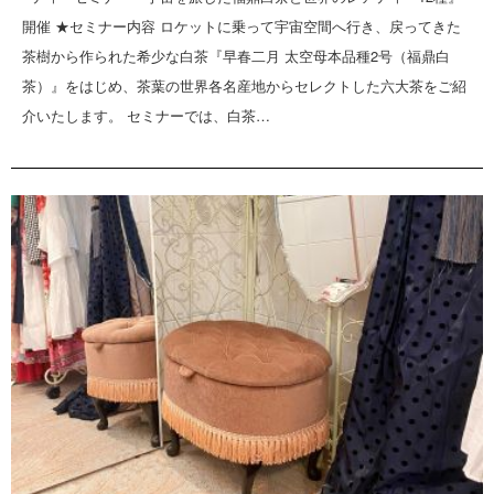
開催 ★セミナー内容 ロケットに乗って宇宙空間へ行き、戻ってきた
茶樹から作られた希少な白茶『早春二月 太空母本品種2号（福鼎白
茶）』をはじめ、茶葉の世界各名産地からセレクトした六大茶をご紹
介いたします。 セミナーでは、白茶…