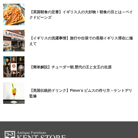
【英国朝食の定番】イギリス人の大好物！朝食の豆とは～ベイ
クドビーンズ
【イギリスの洗濯事情】旅行や出張での長期イギリス滞在に備
えて
【簡単解説】チューダー朝 歴代の王と女王の生涯
【英国伝統的ドリンク】Pimm’s ピムスの作り方－ケントデリ
監修