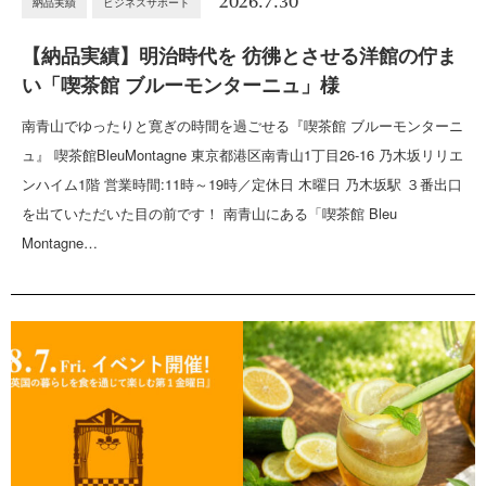
2026.7.30
納品実績
ビジネスサポート
【納品実績】明治時代を 彷彿とさせる洋館の佇ま
い「喫茶館 ブルーモンターニュ」様
南青山でゆったりと寛ぎの時間を過ごせる『喫茶館 ブルーモンターニ
ュ』 喫茶館BleuMontagne 東京都港区南青山1丁目26-16 乃木坂リリエ
ンハイム1階 営業時間:11時～19時／定休日 木曜日 乃木坂駅 ３番出口
を出ていただいた目の前です！ 南青山にある「喫茶館 Bleu
Montagne…