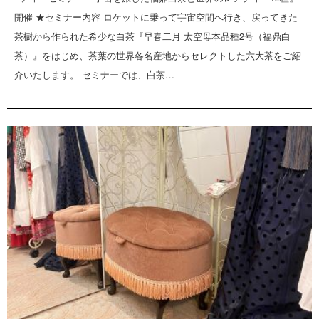
開催 ★セミナー内容 ロケットに乗って宇宙空間へ行き、戻ってきた
茶樹から作られた希少な白茶『早春二月 太空母本品種2号（福鼎白
茶）』をはじめ、茶葉の世界各名産地からセレクトした六大茶をご紹
介いたします。 セミナーでは、白茶…