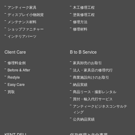
アンティーク家具
木工修理工程
ディスプレイ小物雑貨
塗装修理工程
メンテナンス材料
修理方法
ショップファニチャー
修理材料
インテリアパーツ
Client Care
B to B Service
修理料金例
家具卸売のお取引
Before & After
法人・家具店の修理代行
Restyle
商業施設向けのお取引
Easy Care
納品実績
買取
商品リース・撮影レンタル
買付・輸入代行サービス
アンティークビジネスコンサルテ
ィング
公共納品実績
KENT DELI
保存修理と文化事業