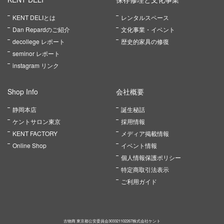
KENT DELIとは
レンタルスペース
Dan Repardのご紹介
文化事業・イベント
decollege レポート
歴史的家具の修復
seminor レポート
instagram リンク
Shop Info
会社概要
静岡本店
誕生秘話
ケントサロン東京
採用情報
KENT FACTORY
メディア掲載情報
Online Shop
イベント情報
個人情報保護ポリシー
特定商取引法表示
ご利用ガイド
古物商 東京都公安委員会303321102267株式会社ケント