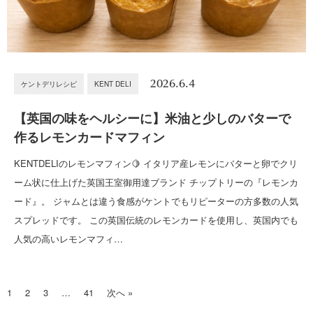
2026.6.4
ケントデリレシピ
KENT DELI
【英国の味をヘルシーに】米油と少しのバターで
作るレモンカードマフィン
KENTDELIのレモンマフィン🍋 イタリア産レモンにバターと卵でクリ
ーム状に仕上げた英国王室御用達ブランド チップトリーの『レモンカ
ード』。 ジャムとは違う食感がケントでもリピーターの方多数の人気
スプレッドです。 この英国伝統のレモンカードを使用し、英国内でも
人気の高いレモンマフィ…
1
2
3
…
41
次へ »