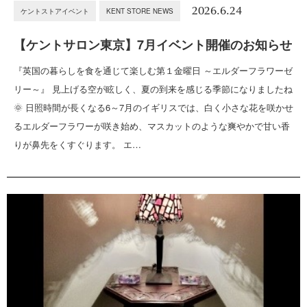
2026.6.24
ケントストアイベント
KENT STORE NEWS
【ケントサロン東京】7月イベント開催のお知らせ
『英国の暮らしを食を通じて楽しむ第１金曜日 ～エルダーフラワーゼ
リー～』 見上げる空が眩しく、夏の到来を感じる季節になりましたね
🌞 日照時間が長くなる6～7月のイギリスでは、白く小さな花を咲かせ
るエルダーフラワーが咲き始め、マスカットのような爽やかで甘い香
りが鼻先をくすぐります。 エ…