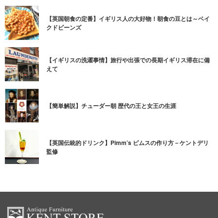
【英国朝食の定番】イギリス人の大好物！朝食の豆とは～ベイ
クドビーンズ
【イギリスの洗濯事情】旅行や出張での長期イギリス滞在に備
えて
【簡単解説】チューダー朝 歴代の王と女王の生涯
【英国伝統的ドリンク】Pimm’s ピムスの作り方－ケントデリ
監修