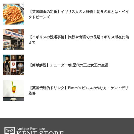
【英国朝食の定番】イギリス人の大好物！朝食の豆とは～ベイ
クドビーンズ
【イギリスの洗濯事情】旅行や出張での長期イギリス滞在に備
えて
【簡単解説】チューダー朝 歴代の王と女王の生涯
【英国伝統的ドリンク】Pimm’s ピムスの作り方－ケントデリ
監修