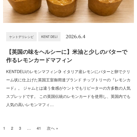
2026.6.4
ケントデリレシピ
KENT DELI
【英国の味をヘルシーに】米油と少しのバターで
作るレモンカードマフィン
KENTDELIのレモンマフィン🍋 イタリア産レモンにバターと卵でクリ
ーム状に仕上げた英国王室御用達ブランド チップトリーの『レモンカ
ード』。 ジャムとは違う食感がケントでもリピーターの方多数の人気
スプレッドです。 この英国伝統のレモンカードを使用し、英国内でも
人気の高いレモンマフィ…
1
2
3
…
41
次へ »