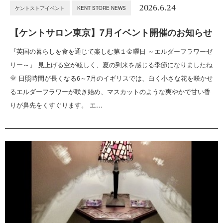
2026.6.24
ケントストアイベント
KENT STORE NEWS
【ケントサロン東京】7月イベント開催のお知らせ
『英国の暮らしを食を通じて楽しむ第１金曜日 ～エルダーフラワーゼ
リー～』 見上げる空が眩しく、夏の到来を感じる季節になりましたね
🌞 日照時間が長くなる6～7月のイギリスでは、白く小さな花を咲かせ
るエルダーフラワーが咲き始め、マスカットのような爽やかで甘い香
りが鼻先をくすぐります。 エ…