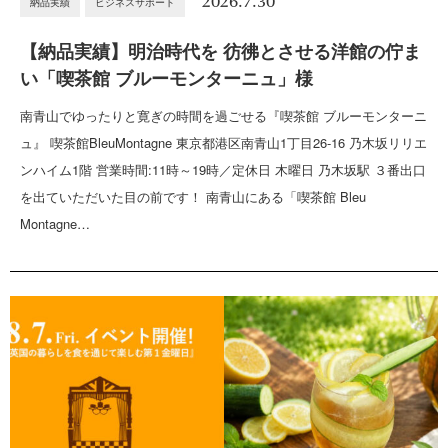
2026.7.30
納品実績
ビジネスサポート
【納品実績】明治時代を 彷彿とさせる洋館の佇ま
い「喫茶館 ブルーモンターニュ」様
南青山でゆったりと寛ぎの時間を過ごせる『喫茶館 ブルーモンターニ
ュ』 喫茶館BleuMontagne 東京都港区南青山1丁目26-16 乃木坂リリエ
ンハイム1階 営業時間:11時～19時／定休日 木曜日 乃木坂駅 ３番出口
を出ていただいた目の前です！ 南青山にある「喫茶館 Bleu
Montagne…