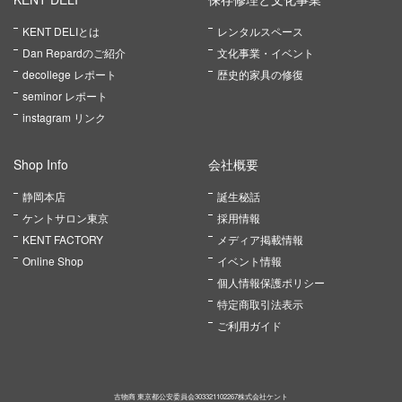
KENT DELIとは
レンタルスペース
Dan Repardのご紹介
文化事業・イベント
decollege レポート
歴史的家具の修復
seminor レポート
instagram リンク
Shop Info
会社概要
静岡本店
誕生秘話
ケントサロン東京
採用情報
KENT FACTORY
メディア掲載情報
Online Shop
イベント情報
個人情報保護ポリシー
特定商取引法表示
ご利用ガイド
古物商 東京都公安委員会303321102267株式会社ケント