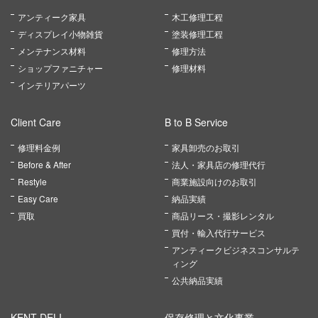
アンティーク家具
木工修理工程
ディスプレイ小物雑貨
塗装修理工程
メンテナンス材料
修理方法
ショップファニチャー
修理材料
インテリアパーツ
Client Care
B to B Service
修理料金例
家具卸売のお取引
Before & After
法人・家具店の修理代行
Restyle
商業施設向けのお取引
Easy Care
納品実績
買取
商品リース・撮影レンタル
買付・輸入代行サービス
アンティークビジネスコンサルテ
ィング
公共納品実績
KENT DELI
保存修理と文化事業