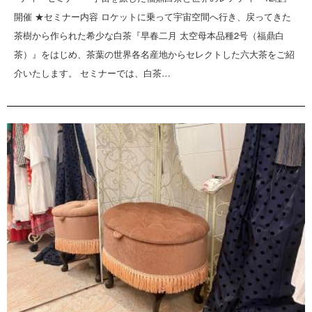
開催 ★セミナー内容 ロケットに乗って宇宙空間へ行き、戻ってきた
茶樹から作られた希少な白茶『早春二月 太空母本品種2号（福鼎白
茶）』をはじめ、茶葉の世界各名産地からセレクトした六大茶をご紹
介いたします。 セミナーでは、白茶…