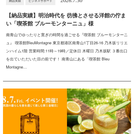
2026.7.30
納品実績
ビジネスサポート
【納品実績】明治時代を 彷彿とさせる洋館の佇ま
い「喫茶館 ブルーモンターニュ」様
南青山でゆったりと寛ぎの時間を過ごせる『喫茶館 ブルーモンターニ
ュ』 喫茶館BleuMontagne 東京都港区南青山1丁目26-16 乃木坂リリエ
ンハイム1階 営業時間:11時～19時／定休日 木曜日 乃木坂駅 ３番出口
を出ていただいた目の前です！ 南青山にある「喫茶館 Bleu
Montagne…