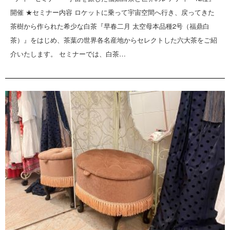
開催 ★セミナー内容 ロケットに乗って宇宙空間へ行き、戻ってきた
茶樹から作られた希少な白茶『早春二月 太空母本品種2号（福鼎白
茶）』をはじめ、茶葉の世界各名産地からセレクトした六大茶をご紹
介いたします。 セミナーでは、白茶…