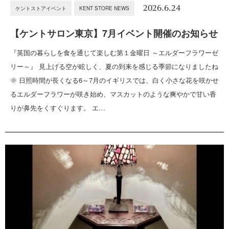
2026.6.24
ケントストアイベント
KENT STORE NEWS
【ケントサロン東京】7月イベント開催のお知らせ
『英国の暮らしを食を通じて楽しむ第１金曜日 ～エルダーフラワーゼ
リー～』 見上げる空が眩しく、夏の到来を感じる季節になりましたね
🌞 日照時間が長くなる6～7月のイギリスでは、白く小さな花を咲かせ
るエルダーフラワーが咲き始め、マスカットのような爽やかで甘い香
りが鼻先をくすぐります。 エ…