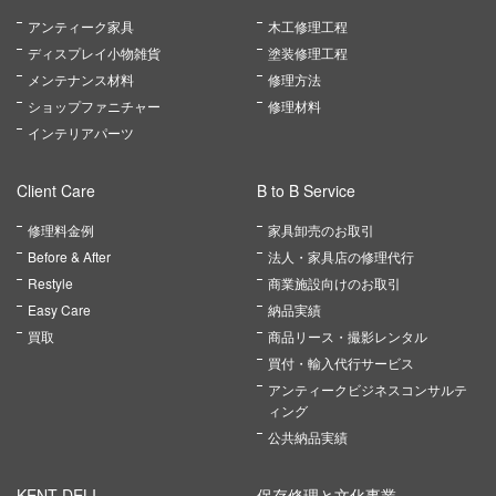
アンティーク家具
木工修理工程
ディスプレイ小物雑貨
塗装修理工程
メンテナンス材料
修理方法
ショップファニチャー
修理材料
インテリアパーツ
Client Care
B to B Service
修理料金例
家具卸売のお取引
Before & After
法人・家具店の修理代行
Restyle
商業施設向けのお取引
Easy Care
納品実績
買取
商品リース・撮影レンタル
買付・輸入代行サービス
アンティークビジネスコンサルテ
ィング
公共納品実績
KENT DELI
保存修理と文化事業