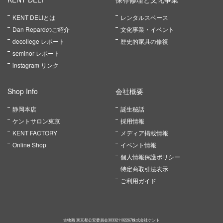
KENT DELIとは
レンタルスペース
Dan Repardのご紹介
文化事業・イベント
decollege レポート
歴史的家具の修復
seminor レポート
instagram リンク
Shop Info
会社概要
静岡本店
誕生秘話
ケントサロン東京
採用情報
KENT FACTORY
メディア掲載情報
Online Shop
イベント情報
個人情報保護ポリシー
特定商取引法表示
ご利用ガイド
古物商 東京都公安委員会303321102267株式会社ケント