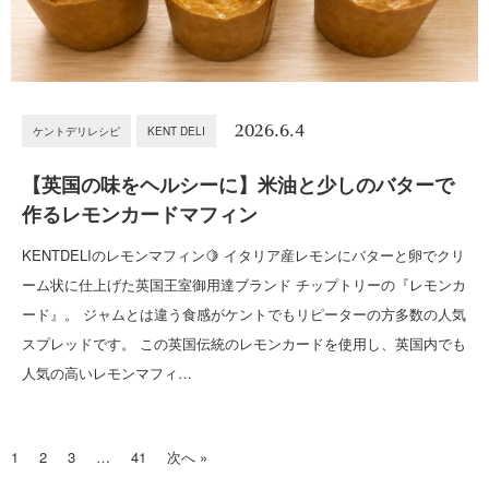
2026.6.4
ケントデリレシピ
KENT DELI
【英国の味をヘルシーに】米油と少しのバターで
作るレモンカードマフィン
KENTDELIのレモンマフィン🍋 イタリア産レモンにバターと卵でクリ
ーム状に仕上げた英国王室御用達ブランド チップトリーの『レモンカ
ード』。 ジャムとは違う食感がケントでもリピーターの方多数の人気
スプレッドです。 この英国伝統のレモンカードを使用し、英国内でも
人気の高いレモンマフィ…
1
2
3
…
41
次へ »