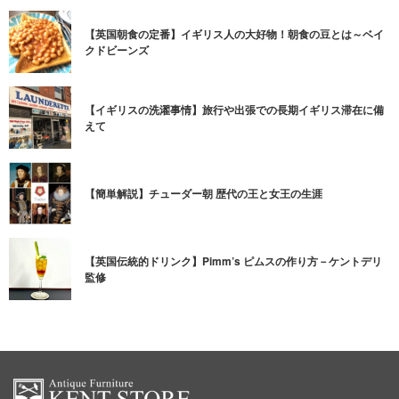
【英国朝食の定番】イギリス人の大好物！朝食の豆とは～ベイ
クドビーンズ
【イギリスの洗濯事情】旅行や出張での長期イギリス滞在に備
えて
【簡単解説】チューダー朝 歴代の王と女王の生涯
【英国伝統的ドリンク】Pimm’s ピムスの作り方－ケントデリ
監修