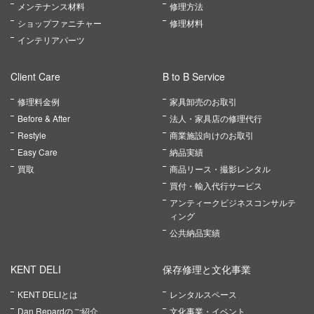
メンテナンス材料
修理方法
ショップファニチャー
修理材料
インテリアパーツ
Client Care
B to B Service
修理料金例
家具卸売のお取引
Before & After
法人・家具店の修理代行
Restyle
商業施設向けのお取引
Easy Care
納品実績
買取
商品リース・撮影レンタル
買付・輸入代行サービス
アンティークビジネスコンサルテ
ィング
公共納品実績
KENT DELI
保存修理と文化事業
KENT DELIとは
レンタルスペース
Dan Repardのご紹介
文化事業・イベント