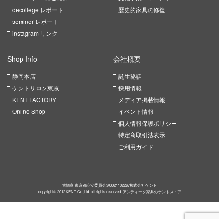
decollege レポート
歴史的家具の修復
seminor レポート
instagram リンク
Shop Info
会社概要
静岡本店
誕生秘話
ケントサロン東京
採用情報
KENT FACTORY
メディア掲載情報
Online Shop
イベント情報
個人情報保護ポリシー
特定商取引法表示
ご利用ガイド
古物商 東京都公安委員会303321102267株式会社ケント
copyright© 2012 KENT Co.,Ltd. all rights reserved. アンティーク家具のケントストア