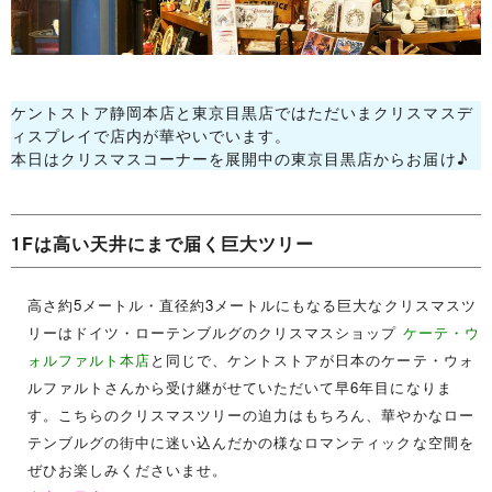
ケントストア静岡本店と東京目黒店ではただいまクリスマスデ
ィスプレイで店内が華やいでいます。
本日はクリスマスコーナーを展開中の東京目黒店からお届け♪
1F
は高い天井にまで届く巨大ツリー
高さ約
5
メートル・直径約
3
メートルにもなる巨大なクリスマスツ
リーはドイツ・ローテンブルグのクリスマスショップ
ケーテ・ウ
ォルファルト本店
と同じで、ケントストアが日本のケーテ・ウォ
ルファルトさんから受け継がせていただいて早
6
年目になりま
す。こちらのクリスマスツリーの迫力はもちろん、華やかなロー
テンブルグの街中に迷い込んだかの様なロマンティックな空間を
ぜひお楽しみくださいませ。