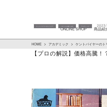
2023/
ケントバイヤーのトリビア
イギリスの楽しみ方
アカデミック
ONLINE SHOP
商品紹
-
>
>
HOME
アカデミック
ケントバイヤーのト
【プロの解説】価格高騰！