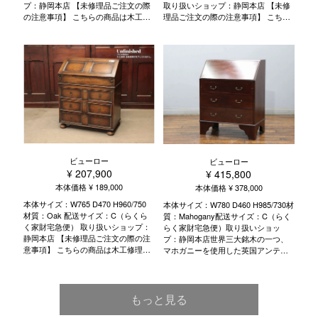
プ：静岡本店 【未修理品ご注文の際
取り扱いショップ：静岡本店 【未修
の注意事項】 こちらの商品は木工修
理品ご注文の際の注意事項】 こちら
理・塗装修理が完了しておりませ
の商品は木工修理・塗装修理が完了
ん。 家具の組み直しを行った後、ア
しておりません。 家具の組み直しを
ンティークの風合いは残し活かしな
行った後、アンティークの風合いは
がら、古い塗装・汚れなど下地を調
残し活かしながら、古い塗装・汚れ
整して再塗装いたします。 木工修
など下地を調整して再塗装いたしま
理・塗装修理には3から5週間程度い
す。 木工修理・塗装修理には3から5
ただいております。 生地の張替や塗
週間程度いただいております。 生地
装色の変更、また通常工程以外の特
の張替や塗装色の変更、また通常工
殊リペア・加工などをご希望の場合
程以外の特殊リペア・加工などをご
は別途ご相談ください。 ※その際、
希望の場合は別途ご相談ください。
追加料金が発生する場合がございま
※その際、追加料金が発生する場合が
す。 また、商品によっては修理が出
ございます。 また、商品によっては
ビューロー
ビューロー
来ないものもございます。 静岡本
修理が出来ないものもございます。
¥ 207,900
¥ 415,800
店・東京目黒店へお気軽にお問い合
静岡本店・東京目黒店へお気軽にお
わせくださいませ。 こちらのビュー
問い合わせくださいませ。 こちらの
本体価格 ¥ 189,000
本体価格 ¥ 378,000
ローのご案内 ビューローとは 歴史と
ビューローのご案内 ビューローとは
本体サイズ：W765 D470 H960/750
本体サイズ：W780 D460 H985/730材
物語 種類 選ぶポイント 使い方 活用
歴史と物語 種類 選ぶポイント 使い
材質：Oak 配送サイズ：C（らくら
質：Mahogany配送サイズ：C（らく
術 修理のポイント お手入れ方法
方 活用術 修理のポイント お手入れ
く家財宅急便） 取り扱いショップ：
らく家財宅急便）取り扱いショッ
方法
静岡本店 【未修理品ご注文の際の注
プ：静岡本店世界三大銘木の一つ、
意事項】 こちらの商品は木工修理・
マホガニーを使用した英国アンティ
塗装修理が完了しておりません。 家
ーク家具のビューローです。マホガ
具の組み直しを行った後、アンティ
ニーは宮殿の装飾に使われるなど高
ークの風合いは残し活かしながら、
級木材とされていました。今では天
古い塗装・汚れなど下地を調整して
然木の伐採や取引が制限されている
もっと見る
再塗装いたします。 木工修理・塗装
ため、希少な木材でもあります。こ
修理には3から5週間程度いただいて