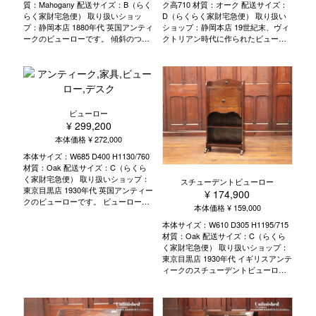
質：Mahogany 配送サイズ：B（らく
ク高710 材質：オーク 配送サイズ：
らく家財宅急便） 取り扱いショッ
D（らくらく家財宅急便） 取り扱い
プ：静岡本店 1880年代 英国アンティ
ショップ：静岡本店 19世紀末、ヴィ
ークのビューローです。 傾斜のつい
クトリアン時代に作られたビューロ
たライティングスペースに、天板を
ーブックケースです。 デスクと本棚
開けると収納もあります。 下段はラ
がひとつになっており、限られたス
ックのデザインになっていますので
ペースの書斎でも置くことができま
空間を広く見せることができます。
す。 詳細サイズ： 棚 W720 D230 ト
こちらのビューローのご案内 ビュー
ップH230 ミドルH235 ボトム
ローとは 歴史と物語 種類 選ぶポイ
H270 ピジョンホール 小 W95 D155
ビューロー
ント 使い方 活用術 修理のポイント
H100 大 W220 D155 H70 天板広げた
¥ 299,200
お手入れ方法
最大奥行560 こちらのビューローブ
本体価格 ¥ 272,000
ックケースのご案内 ビューローブッ
クケースとは 歴史と物語 種類 選ぶ
本体サイズ：W685 D400 H1130/760
ポイント 使い方 活用術 修理のポイ
材質：Oak 配送サイズ：C（らくら
ント お手入れ方法
く家財宅急便） 取り扱いショップ：
スチューデントビューロー
東京目黒店 1930年代 英国アンティー
¥ 174,900
クのビューローです。 ビューローと
本体価格 ¥ 159,000
は、机と整理棚部分が合体した書机
のことです。 蓋を開くと天板にな
本体サイズ：W610 D305 H1195/715
り、机・デスクとして利用できま
材質：Oak 配送サイズ：C（らくら
す。 脚は細いツイストレッグのデザ
く家財宅急便） 取り扱いショップ：
インです。 ツイストレッグは、チャ
東京目黒店 1930年代 イギリスアンテ
ールズ2世（在位1660‐85）の王政復
ィークのスチューデントビューロー
古の時期に作られるようになりまし
です。 非常にコンパクトに作られて
た。 この時代に、ツイストレッグが
いるため、限られたスペースの書斎
多く普及した背景には、挽物を製作
でも置くことができます。 こちらの
するのに使われる、送り台（スライ
ビューローのご案内 ビューローとは