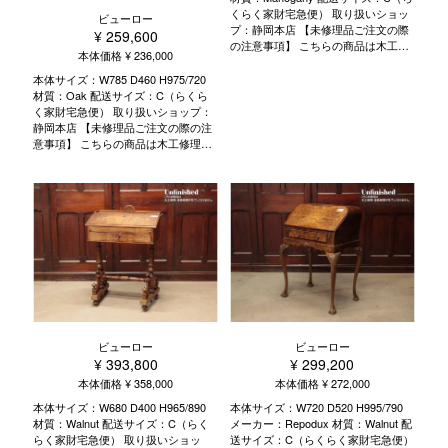
す。また、商品によっては修理が出
た、商品によっては修理が出来ない
くらく家財宅急便） 取り扱いショッ
ビューロー
来ないものもございます。静岡本
ものもございます。 静岡本店・東京
プ：静岡本店 【未修理品ご注文の際
¥ 259,600
店・東京目黒店へお気軽にお問い合
目黒店へお気軽にお問い合わせくだ
の注意事項】 こちらの商品は木工修
わせくださいませ。こちらのビュー
さいませ。 こちらのビューローのご
本体価格 ¥ 236,000
理・塗装修理が完了しておりませ
ローのご案内 ビューローとは 歴史と
案内 ビューローとは 歴史と物語 種
ん。 家具の組み直しを行った後、ア
本体サイズ：W785 D460 H975/720
物語 種類 選ぶポイント 使い方 活用
類 選ぶポイント 使い方 活用術 修理
ンティークの風合いは残し活かしな
材質：Oak 配送サイズ：C（らくら
術 修理のポイント お手入れ方法
のポイント お手入れ方法
がら、古い塗装・汚れなど下地を調
く家財宅急便） 取り扱いショップ：
整して再塗装いたします。 木工修
静岡本店 【未修理品ご注文の際の注
理・塗装修理には3から5週間程度い
意事項】 こちらの商品は木工修理・
ただいております。 生地の張替や塗
塗装修理が完了しておりません。 家
装色の変更、また通常工程以外の特
具の組み直しを行った後、アンティ
殊リペア・加工などをご希望の場合
ークの風合いは残し活かしながら、
は別途ご相談ください。 ※その際、
古い塗装・汚れなど下地を調整して
追加料金が発生する場合がございま
再塗装いたします。 木工修理・塗装
す。 また、商品によっては修理が出
修理には3から5週間程度いただいて
来ないものもございます。 静岡本
おります。 生地の張替や塗装色の変
店・東京目黒店へお気軽にお問い合
更、また通常工程以外の特殊リペ
わせくださいませ。 こちらのビュー
ア・加工などをご希望の場合は別途
ローのご案内 ビューローとは 歴史と
ご相談ください。 ※その際、追加料
物語 種類 選ぶポイント 使い方 活用
金が発生する場合がございます。 ま
術 修理のポイント お手入れ方法
た、商品によっては修理が出来ない
ビューロー
ビューロー
ものもございます。 静岡本店・東京
¥ 393,800
¥ 299,200
目黒店へお気軽にお問い合わせくだ
さいませ。 こちらのビューローのご
本体価格 ¥ 358,000
本体価格 ¥ 272,000
案内 ビューローとは 歴史と物語 種
本体サイズ：W680 D400 H965/890
本体サイズ：W720 D520 H995/790
類 選ぶポイント 使い方 活用術 修理
材質：Walnut 配送サイズ：C（らく
メーカー：Repodux 材質：Walnut 配
のポイント お手入れ方法
らく家財宅急便） 取り扱いショッ
送サイズ：C（らくらく家財宅急便）