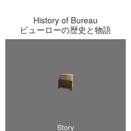
ちらのビューローのご案内 ビューロ
おります。 生地の張替や塗装色の変
ーとは 歴史と物語 種類 選ぶポイン
更、また通常工程以外の特殊リペ
ト 使い方 活用術 修理のポイント お
ア・加工などをご希望の場合は別途
手入れ方法
History of Bureau
ご相談ください。 ※その際、追加料
金が発生する場合がございます。 ま
ビューローの歴史と物語
た、商品によっては修理が出来ない
ものもございます。 静岡本店・東京
目黒店へお気軽にお問い合わせくだ
さいませ。 こちらのビューローのご
案内 ビューローとは 歴史と物語 種
類 選ぶポイント 使い方 活用術 修理
のポイント お手入れ方法
Story