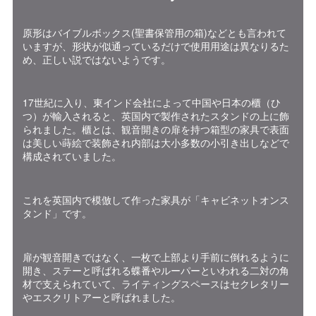
原形はバイブルボックス(聖書保管用の箱)などとも言われて
いますが、形状が似通っているだけで使用用途は異なりるた
め、正しい説ではないようです。
17世紀に入り、東インド会社によって中国や日本の櫃（ひ
つ）が輸入されると、英国内で製作されたスタンドの上に飾
られました。櫃とは、観音開きの扉を持つ箱型の家具で表面
は美しい蒔絵で装飾され内部は大小多数の小引き出しなどで
構成されていました。
これを英国内で模倣して作った家具が「キャビネットオンス
タンド」です。
扉が観音開きではなく、一枚で上部より手前に倒れるように
開き、ステーと呼ばれる蝶番やルーパーといわれる二対の角
材で支えられていて、ライティングスペースはセクレタリー
やエスクリトアーと呼ばれました。