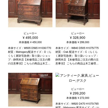
ディングレスト）が発達したこと
歴史と物語 種類 選ぶポイント 使い
で、丸棒を螺旋状に挽けるようにな
方 活用術 修理のポイント お手入れ
りました。 刃の回転速度により、大
方法
きな螺旋、小さな螺旋と自由に作る
ことができるようになったのです。
こちらのビューローのご案内 ビュー
ローとは 歴史と物語 種類 選ぶポイ
ント 使い方 活用術 修理のポイント
ビューロー
ビューロー
お手入れ方法
¥ 495,000
¥ 328,900
本体価格 ¥ 450,000
本体価格 ¥ 299,000
本体サイズ：W935 D565 H1030/770
本体サイズ：W840 D505 H1075/775
材質：Mahogany配送サイズ：D（ら
材質：Oak 配送サイズ：C（らくら
くらく家財宅急便）取り扱いショッ
く家財宅急便） 取り扱いショップ：
プ：静岡本店【未修理品ご注文の際
静岡本店 【未修理品ご注文の際の注
の注意事項】こちらの商品は木工修
意事項】 こちらの商品は木工修理・
理・塗装修理が完了しておりませ
塗装修理が完了しておりません。 家
ん。家具の組み直しを行った後、ア
具の組み直しを行った後、アンティ
ンティークの風合いは残し活かしな
ークの風合いは残し活かしながら、
がら、古い塗装・汚れなど下地を調
古い塗装・汚れなど下地を調整して
整して再塗装いたします。木工修
再塗装いたします。 木工修理・塗装
理・塗装修理には3から5週間程度い
修理には3から5週間程度いただいて
ビューロー
ただいております。生地の張替や塗
おります。 生地の張替や塗装色の変
¥ 299,200
装色の変更、また通常工程以外の特
更、また通常工程以外の特殊リペ
本体価格 ¥ 272,000
殊リペア・加工などをご希望の場合
ア・加工などをご希望の場合は別途
は別途ご相談ください。※その際、追
ご相談ください。 ※その際、追加料
本体サイズ：W920 D470 H1070/765
加料金が発生する場合がございま
金が発生する場合がございます。 ま
材質：Mahogany 配送サイズ：C（ら